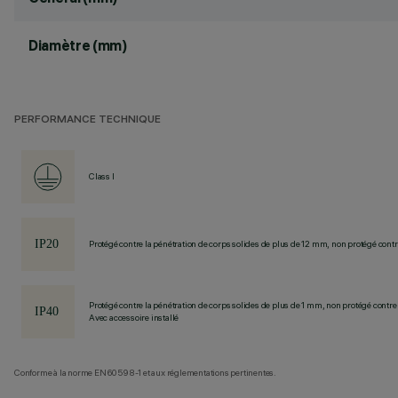
Diamètre (mm)
PERFORMANCE TECHNIQUE
Class I
Protégé contre la pénétration de corps solides de plus de 12 mm, non protégé contre
Protégé contre la pénétration de corps solides de plus de 1 mm, non protégé contre 
Avec accessoire installé
Conforme à la norme EN60598-1 et aux réglementations pertinentes.