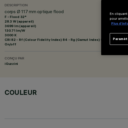
DESCRIPTION
corps Ø 117 mm optique flood
En cliquant
F - Flood 32°
pour amélio
28.3 W (appareil)
Plus d’in
3699 lm (appareil)
130.71 lm/W
3000 K
Paramèt
CRI
82
- Rf (Colour Fidelity Index) 84 - Rg (Gamut Index) 95
On/off
CONÇU PAR
iGuzzini
COULEUR