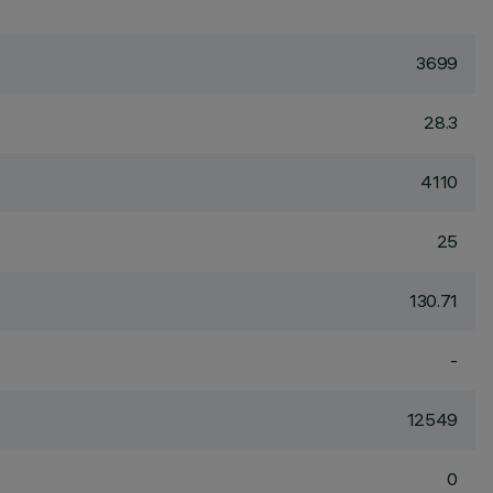
3699
28.3
4110
25
130.71
-
12549
0