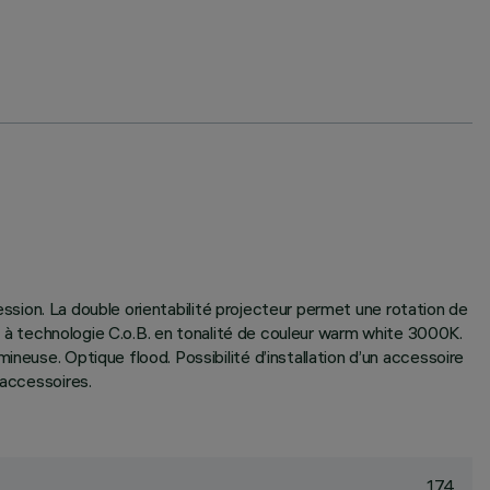
ression. La double orientabilité projecteur permet une rotation de
ED à technologie C.o.B. en tonalité de couleur warm white 3000K.
neuse. Optique flood. Possibilité d’installation d’un accessoire
’accessoires.
174