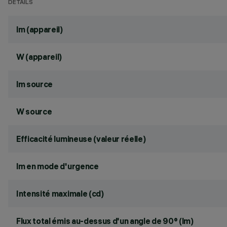
DÉTAILS
lm (appareil)
W (appareil)
lm source
W source
Efficacité lumineuse (valeur réelle)
lm en mode d'urgence
Intensité maximale (cd)
Flux total émis au-dessus d'un angle de 90° (lm)