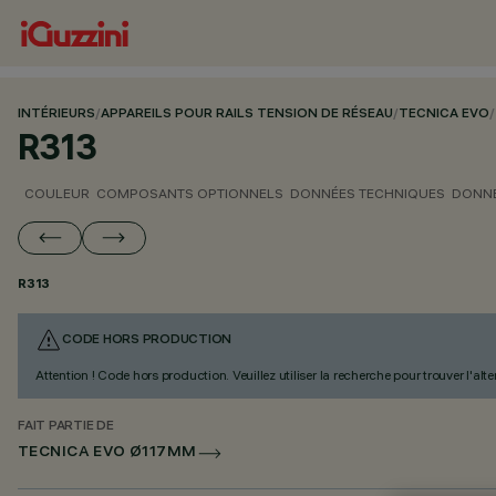
INTÉRIEURS
/
APPAREILS POUR RAILS TENSION DE RÉSEAU
/
TECNICA EVO
/
R313
COULEUR
COMPOSANTS OPTIONNELS
DONNÉES TECHNIQUES
DONNÉ
R313
CODE HORS PRODUCTION
Attention ! Code hors production. Veuillez utiliser la recherche pour trouver l'al
FAIT PARTIE DE
TECNICA EVO Ø117MM