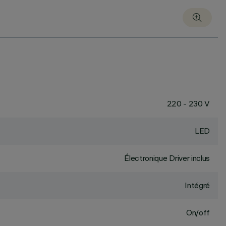
220 - 230 V
LED
Électronique Driver inclus
Intégré
On/off