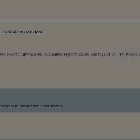
TECNICA EVO Ø117MM
ES PHOTOMÉTRIQUES
DONNÉES ÉLECTRIQUES
INSTALLATION
TÉLÉCHAR
ternative la mieux adaptée à vos besoins.