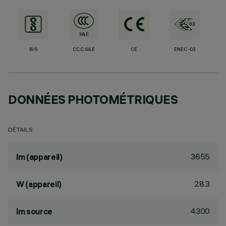
BIS
CCC S&E
CE
ENEC-03
DONNÉES PHOTOMÉTRIQUES
DÉTAILS
3655
lm (appareil)
28.3
W (appareil)
4300
lm source