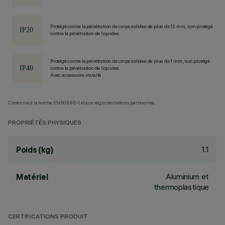
Protégé contre la pénétration de corps solides de plus de 12 mm, non protégé
contre la pénétration de liquides.
Protégé contre la pénétration de corps solides de plus de 1 mm, non protégé
contre la pénétration de liquides.
Avec accessoire installé
Conforme à la norme EN60598-1 et aux réglementations pertinentes.
PROPRIÉTÉS PHYSIQUES
1.1
Poids (kg)
Aluminium et
Matériel
thermoplastique
CERTIFICATIONS PRODUIT