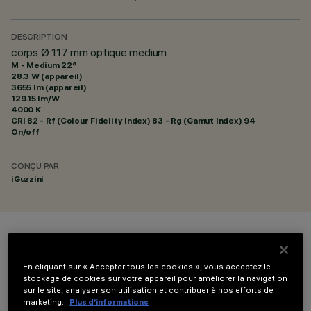
DESCRIPTION
corps Ø 117 mm optique medium
M - Medium 22°
28.3 W (appareil)
3655 lm (appareil)
129.15 lm/W
4000 K
CRI
82
- Rf (Colour Fidelity Index) 83 - Rg (Gamut Index) 94
On/off
CONÇU PAR
iGuzzini
COULEUR
En cliquant sur « Accepter tous les cookies », vous acceptez le
stockage de cookies sur votre appareil pour améliorer la navigation
sur le site, analyser son utilisation et contribuer à nos efforts de
marketing.
Plus d’informations