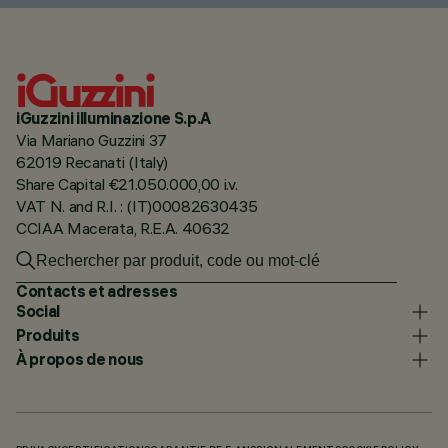
iGuzzini illuminazione S.p.A
Via Mariano Guzzini 37
62019 Recanati (Italy)
Share Capital €21.050.000,00 i.v.
VAT N. and R.I. : (IT)00082630435
CCIAA Macerata, R.E.A. 40632
Contacts et adresses
Social
Produits
À propos de nous