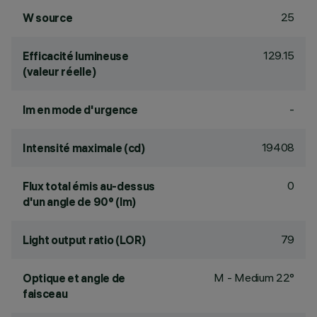
25
W source
129.15
Efficacité lumineuse
(valeur réelle)
-
lm en mode d'urgence
19408
Intensité maximale (cd)
0
Flux total émis au-dessus
d'un angle de 90° (lm)
79
Light output ratio (LOR)
M - Medium 22°
Optique et angle de
faisceau