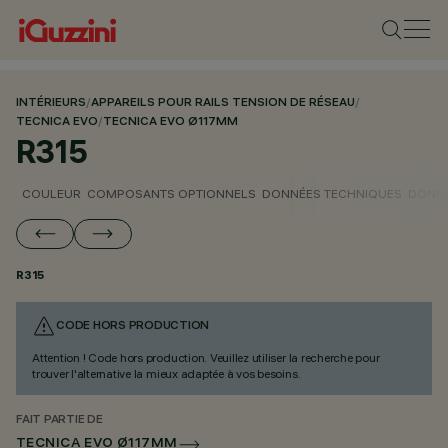
INTÉRIEURS
/
APPAREILS POUR RAILS TENSION DE RÉSEAU
/
TECNICA EVO
/
TECNICA EVO Ø117MM
R315
COULEUR
COMPOSANTS OPTIONNELS
DONNÉES TECHNIQUES
DONNÉ
R315
CODE HORS PRODUCTION
Attention ! Code hors production. Veuillez utiliser la recherche pour
trouver l'alternative la mieux adaptée à vos besoins.
FAIT PARTIE DE
TECNICA EVO Ø117MM