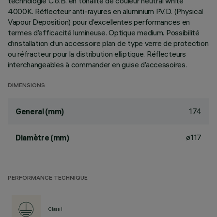
technologie C.o.B. en tonalité de couleur neutral white
4000K. Réflecteur anti-rayures en aluminium P.V.D. (Physical
Vapour Deposition) pour d’excellentes performances en
termes d’efficacité lumineuse. Optique medium. Possibilité
d’installation d’un accessoire plan de type verre de protection
ou réfracteur pour la distribution elliptique. Réflecteurs
interchangeables à commander en guise d’accessoires.
DIMENSIONS
174
General (mm)
ø117
Diamètre (mm)
PERFORMANCE TECHNIQUE
Class I