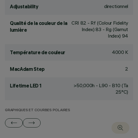
directionnel
Adjustability
CRI
82
- Rf (Colour Fidelity
Qualité de la couleur de la
Index) 83 - Rg (Gamut
lumière
Index) 94
4000 K
Température de couleur
2
MacAdam Step
>50,000h - L90 - B10 (Ta
Lifetime LED 1
25°C)
GRAPHIQUES ET COURBES POLAIRES