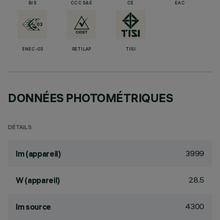
BIS
CCC S&E
CE
EAC
ENEC-03
RETILAP
TISI
DONNÉES PHOTOMÉTRIQUES
DÉTAILS
3999
lm (appareil)
28.5
W (appareil)
4300
lm source