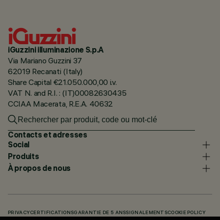
iGuzzini illuminazione S.p.A
Via Mariano Guzzini 37
62019 Recanati (Italy)
Share Capital €21.050.000,00 i.v.
VAT N. and R.I. : (IT)00082630435
CCIAA Macerata, R.E.A. 40632
Contacts et adresses
Social
Produits
À propos de nous
PRIVACY
CERTIFICATIONS
GARANTIE DE 5 ANS
SIGNALEMENTS
COOKIE POLICY