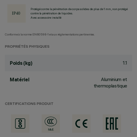
Protégé contre la pénétration de corps solides de plus de 1 mm, non protégé
contre la pénétration de liquides.
Avec accessoire installé
Conforme à la norme EN60598-1 et aux réglementations pertinentes.
PROPRIÉTÉS PHYSIQUES
1.1
Poids (kg)
Aluminium et
Matériel
thermoplastique
CERTIFICATIONS PRODUIT