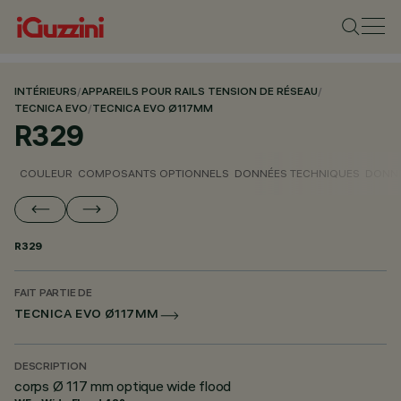
INTÉRIEURS
/
APPAREILS POUR RAILS TENSION DE RÉSEAU
/
TECNICA EVO
/
TECNICA EVO Ø117MM
R329
COULEUR
COMPOSANTS OPTIONNELS
DONNÉES TECHNIQUES
DONNÉ
R329
FAIT PARTIE DE
TECNICA EVO Ø117MM
DESCRIPTION
corps Ø 117 mm optique wide flood