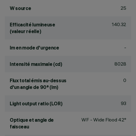
25
W source
140.32
Efficacité lumineuse
(valeur réelle)
-
lm en mode d'urgence
8028
Intensité maximale (cd)
0
Flux total émis au-dessus
d'un angle de 90° (lm)
93
Light output ratio (LOR)
WF - Wide Flood 42°
Optique et angle de
faisceau