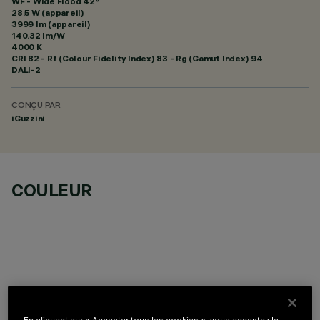
WF - Wide Flood 42°
28.5 W (appareil)
3999 lm (appareil)
140.32 lm/W
4000 K
CRI
82
- Rf (Colour Fidelity Index) 83 - Rg (Gamut Index) 94
DALI-2
CONÇU PAR
iGuzzini
COULEUR
COMPOSANTS OPTIONNELS