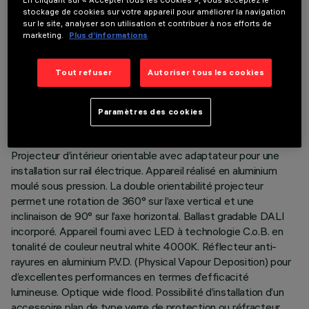
En cliquant sur « Accepter tous les cookies », vous acceptez le
stockage de cookies sur votre appareil pour améliorer la navigation
sur le site, analyser son utilisation et contribuer à nos efforts de
marketing.
Plus d’informations
DONNÉES TECHNIQUES
Tout refuser
Autoriser tous les cookies
DERNIÈRE MISE À JOUR: 06/08/2026
Paramètres des cookies
DESCRIPTION
Projecteur d’intérieur orientable avec adaptateur pour une
installation sur rail électrique. Appareil réalisé en aluminium
moulé sous pression. La double orientabilité projecteur
permet une rotation de 360° sur l’axe vertical et une
inclinaison de 90° sur l’axe horizontal. Ballast gradable DALI
incorporé. Appareil fourni avec LED à technologie C.o.B. en
tonalité de couleur neutral white 4000K. Réflecteur anti-
rayures en aluminium P.V.D. (Physical Vapour Deposition) pour
d’excellentes performances en termes d’efficacité
lumineuse. Optique wide flood. Possibilité d’installation d’un
accessoire plan de type verre de protection ou réfracteur