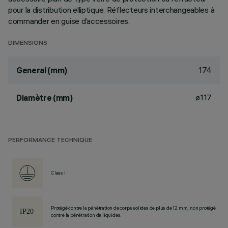
pour la distribution elliptique. Réflecteurs interchangeables à
commander en guise d’accessoires.
DIMENSIONS
174
General (mm)
ø117
Diamètre (mm)
PERFORMANCE TECHNIQUE
Class I
Protégé contre la pénétration de corps solides de plus de 12 mm, non protégé
contre la pénétration de liquides.