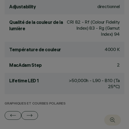
directionnel
Adjustability
CRI
82
- Rf (Colour Fidelity
Qualité de la couleur de la
Index) 83 - Rg (Gamut
lumière
Index) 94
4000 K
Température de couleur
2
MacAdam Step
>50,000h - L90 - B10 (Ta
Lifetime LED 1
25°C)
GRAPHIQUES ET COURBES POLAIRES