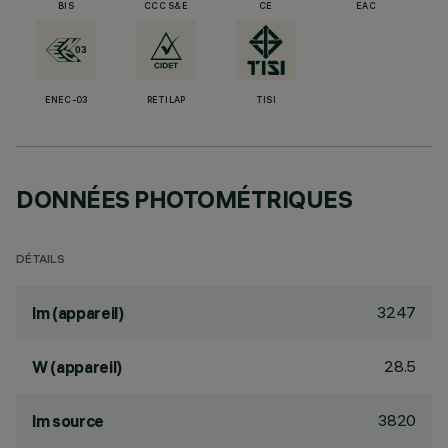
BIS
CCC S&E
CE
EAC
ENEC-03
RETILAP
TISI
DONNÉES PHOTOMÉTRIQUES
DÉTAILS
3247
lm (appareil)
28.5
W (appareil)
3820
lm source