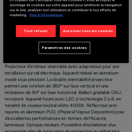
En cliquant sur « Accepter tous les cookies », vous acceptez le
stockage de cookies sur votre appareil pour améliorer la navigation
sur le site, analyser son utilisation et contribuer à nos efforts de
marketing.
Plus d’informations
DONNÉES TECHNIQUES
Tout refuser
Autoriser tous les cookies
DERNIÈRE MISE À JOUR: 06/08/2026
Paramètres des cookies
DESCRIPTION
Projecteur d’intérieur orientable avec adaptateur pour une
installation sur rail électrique. Appareil réalisé en aluminium
moulé sous pression. La double orientabilité projecteur
permet une rotation de 360° sur l’axe vertical et une
inclinaison de 90° sur l’axe horizontal. Ballast gradable DALI
incorporé. Appareil fourni avec LED à technologie C.o.B. en
tonalité de couleur neutral white 4000K. Réflecteur anti-
rayures en aluminium P.V.D. (Physical Vapour Deposition) pour
d’excellentes performances en termes d’efficacité
lumineuse. Optique medium. Possibilité d’installation d’un
accessoire plan de type verre de protection ou réfracteur