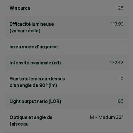
25
W source
113.93
Efficacité lumineuse
(valeur réelle)
-
lm en mode d'urgence
17242
Intensité maximale (cd)
0
Flux total émis au-dessus
d'un angle de 90° (lm)
85
Light output ratio (LOR)
M - Medium 22°
Optique et angle de
faisceau