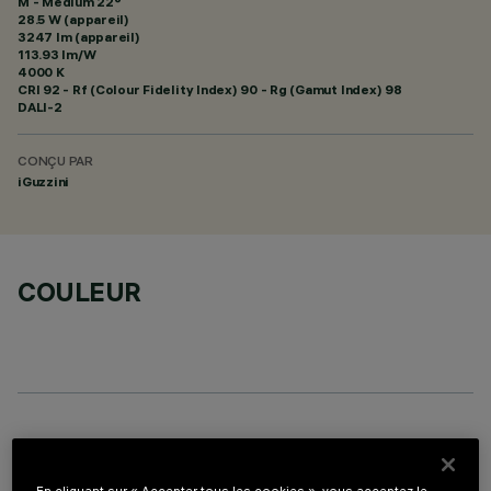
M - Medium 22°
28.5 W (appareil)
3247 lm (appareil)
113.93 lm/W
4000 K
CRI
92
- Rf (Colour Fidelity Index) 90 - Rg (Gamut Index) 98
DALI-2
CONÇU PAR
iGuzzini
COULEUR
COMPOSANTS OPTIONNELS