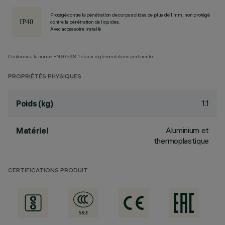
Protégé contre la pénétration de corps solides de plus de 1 mm, non protégé
contre la pénétration de liquides.
Avec accessoire installé
Conforme à la norme EN60598-1 et aux réglementations pertinentes.
PROPRIÉTÉS PHYSIQUES
1.1
Poids (kg)
Aluminium et
Matériel
thermoplastique
CERTIFICATIONS PRODUIT