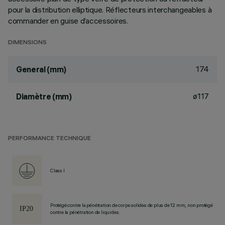
pour la distribution elliptique. Réflecteurs interchangeables à
commander en guise d’accessoires.
DIMENSIONS
174
General (mm)
ø117
Diamètre (mm)
PERFORMANCE TECHNIQUE
Class I
Protégé contre la pénétration de corps solides de plus de 12 mm, non protégé
contre la pénétration de liquides.