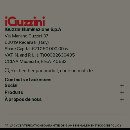
iGuzzini illuminazione S.p.A
Via Mariano Guzzini 37
62019 Recanati (Italy)
Share Capital €21.050.000,00 i.v.
VAT N. and R.I. : (IT)00082630435
CCIAA Macerata, R.E.A. 40632
Contacts et adresses
Social
Produits
À propos de nous
PRIVACY
CERTIFICATIONS
GARANTIE DE 5 ANS
SIGNALEMENTS
COOKIE POLICY