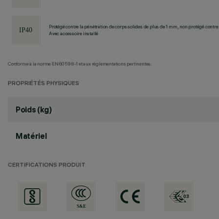
Protégé contre la pénétration de corps solides de plus de 1 mm, non protégé contre 
Avec accessoire installé
Conforme à la norme EN60598-1 et aux réglementations pertinentes.
PROPRIÉTÉS PHYSIQUES
Poids (kg)
Matériel
CERTIFICATIONS PRODUIT