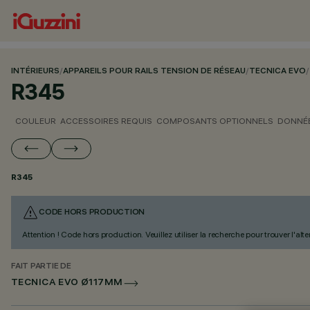
INTÉRIEURS
/
APPAREILS POUR RAILS TENSION DE RÉSEAU
/
TECNICA EVO
/
R345
COULEUR
ACCESSOIRES REQUIS
COMPOSANTS OPTIONNELS
DONNÉE
R345
CODE HORS PRODUCTION
Attention ! Code hors production. Veuillez utiliser la recherche pour trouver l'al
FAIT PARTIE DE
TECNICA EVO Ø117MM