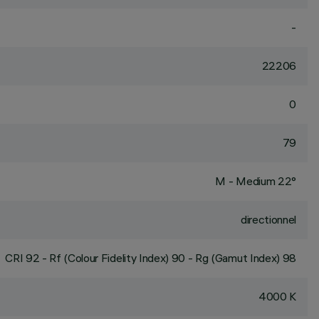
-
22206
0
79
M - Medium 22°
directionnel
CRI
92
- Rf (Colour Fidelity Index) 90 - Rg (Gamut Index) 98
4000 K