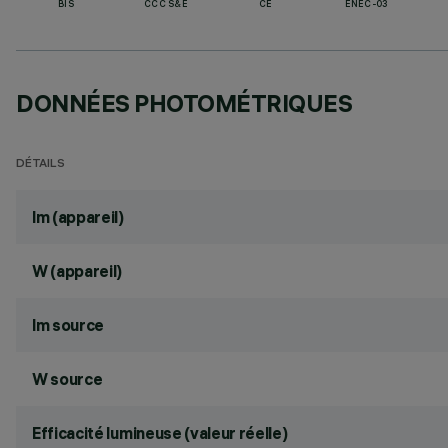
BIS
CCC S&E
CE
ENEC-03
DONNÉES PHOTOMÉTRIQUES
DÉTAILS
lm (appareil)
W (appareil)
lm source
W source
Efficacité lumineuse (valeur réelle)