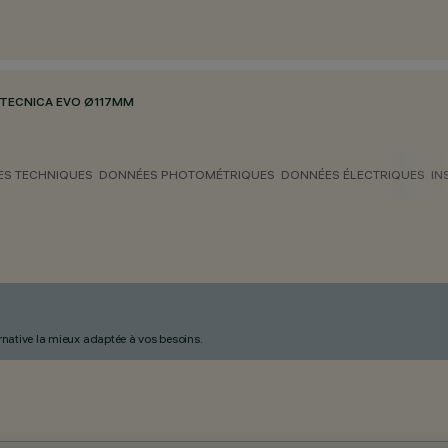
TECNICA EVO Ø117MM
S TECHNIQUES
DONNÉES PHOTOMÉTRIQUES
DONNÉES ÉLECTRIQUES
IN
ternative la mieux adaptée à vos besoins.