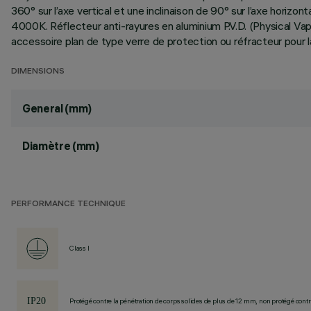
360° sur l’axe vertical et une inclinaison de 90° sur l’axe horizo
4000K. Réflecteur anti-rayures en aluminium P.V.D. (Physical Vap
accessoire plan de type verre de protection ou réfracteur pour l
DIMENSIONS
General (mm)
Diamètre (mm)
PERFORMANCE TECHNIQUE
Class I
Protégé contre la pénétration de corps solides de plus de 12 mm, non protégé contre