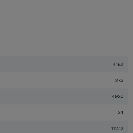
4182
37.3
4920
34
112.12