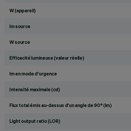
W (appareil)
lm source
W source
Efficacité lumineuse (valeur réelle)
lm en mode d'urgence
Intensité maximale (cd)
Flux total émis au-dessus d'un angle de 90° (lm)
Light output ratio (LOR)