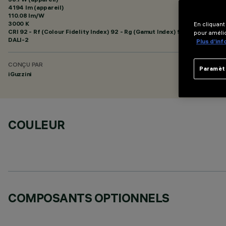
4194 lm (appareil)
110.08 lm/W
3000 K
En cliquant
CRI
92
- Rf (Colour Fidelity Index) 92 - Rg (Gamut Index) 99
pour amélio
DALI-2
Plus d’in
CONÇU PAR
Paramèt
iGuzzini
COULEUR
COMPOSANTS OPTIONNELS