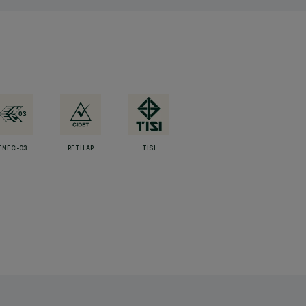
ENEC-03
RETILAP
TISI