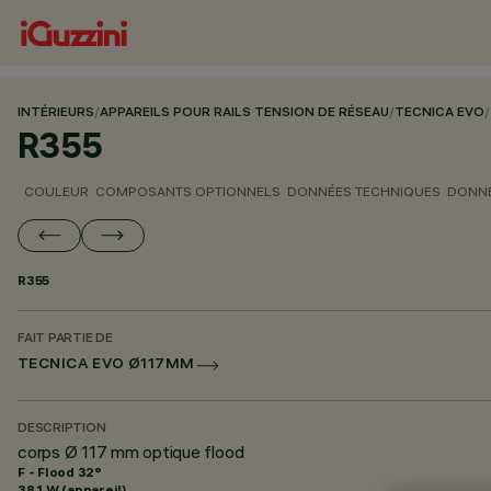
INTÉRIEURS
/
APPAREILS POUR RAILS TENSION DE RÉSEAU
/
TECNICA EVO
/
R355
COULEUR
COMPOSANTS OPTIONNELS
DONNÉES TECHNIQUES
DONNÉ
R355
FAIT PARTIE DE
TECNICA EVO Ø117MM
DESCRIPTION
corps Ø 117 mm optique flood
F - Flood 32°
38.1 W (appareil)