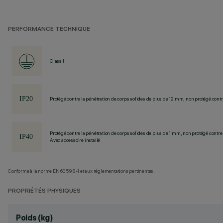
PERFORMANCE TECHNIQUE
Class I
Protégé contre la pénétration de corps solides de plus de 12 mm, non protégé contre
Protégé contre la pénétration de corps solides de plus de 1 mm, non protégé contre 
Avec accessoire installé
Conforme à la norme EN60598-1 et aux réglementations pertinentes.
PROPRIÉTÉS PHYSIQUES
Poids (kg)