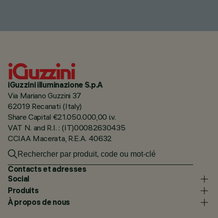
iGuzzini illuminazione S.p.A
Via Mariano Guzzini 37
62019 Recanati (Italy)
Share Capital €21.050.000,00 i.v.
VAT N. and R.I. : (IT)00082630435
CCIAA Macerata, R.E.A. 40632
Contacts et adresses
Social
Produits
À propos de nous