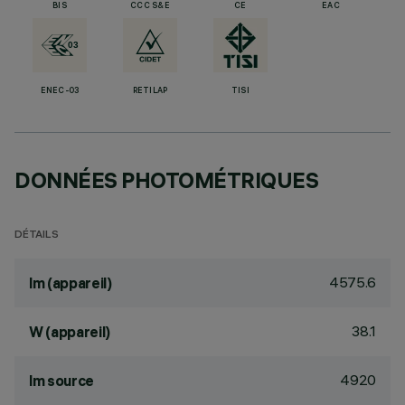
BIS
CCC S&E
CE
EAC
ENEC-03
RETILAP
TISI
DONNÉES PHOTOMÉTRIQUES
DÉTAILS
4575.6
lm (appareil)
38.1
W (appareil)
4920
lm source