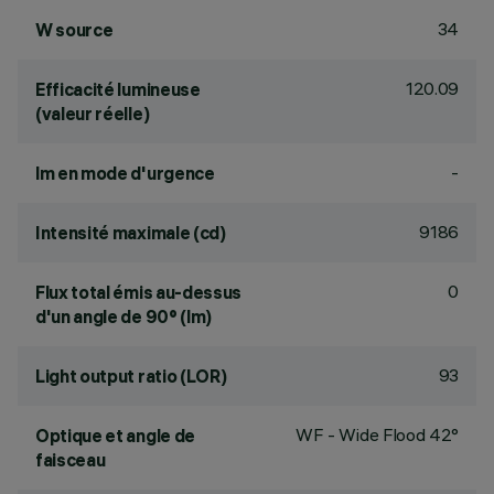
34
W source
120.09
Efficacité lumineuse
(valeur réelle)
-
lm en mode d'urgence
9186
Intensité maximale (cd)
0
Flux total émis au-dessus
d'un angle de 90° (lm)
93
Light output ratio (LOR)
WF - Wide Flood 42°
Optique et angle de
faisceau