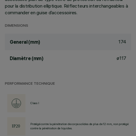
pour la distribution elliptique. Réflecteurs interchangeables à
commander en guise d’accessoires.
DIMENSIONS
174
General (mm)
ø117
Diamètre (mm)
PERFORMANCE TECHNIQUE
Class I
Protégé contre la pénétration de corps solides de plus de 12 mm, non protégé
contre la pénétration de liquides.