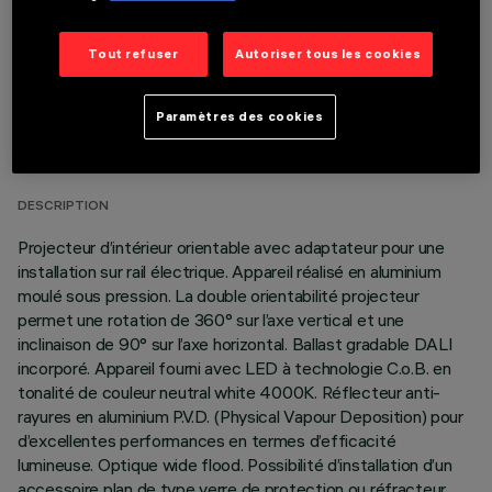
Tout refuser
Autoriser tous les cookies
DONNÉES TECHNIQUES
Paramètres des cookies
DERNIÈRE MISE À JOUR: 06/08/2026
DESCRIPTION
Projecteur d’intérieur orientable avec adaptateur pour une
installation sur rail électrique. Appareil réalisé en aluminium
moulé sous pression. La double orientabilité projecteur
permet une rotation de 360° sur l’axe vertical et une
inclinaison de 90° sur l’axe horizontal. Ballast gradable DALI
incorporé. Appareil fourni avec LED à technologie C.o.B. en
tonalité de couleur neutral white 4000K. Réflecteur anti-
rayures en aluminium P.V.D. (Physical Vapour Deposition) pour
d’excellentes performances en termes d’efficacité
lumineuse. Optique wide flood. Possibilité d’installation d’un
accessoire plan de type verre de protection ou réfracteur