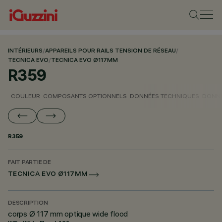
INTÉRIEURS
/
APPAREILS POUR RAILS TENSION DE RÉSEAU
/
TECNICA EVO
/
TECNICA EVO Ø117MM
R359
COULEUR
COMPOSANTS OPTIONNELS
DONNÉES TECHNIQUES
DONNÉ
R359
FAIT PARTIE DE
TECNICA EVO Ø117MM
DESCRIPTION
corps Ø 117 mm optique wide flood