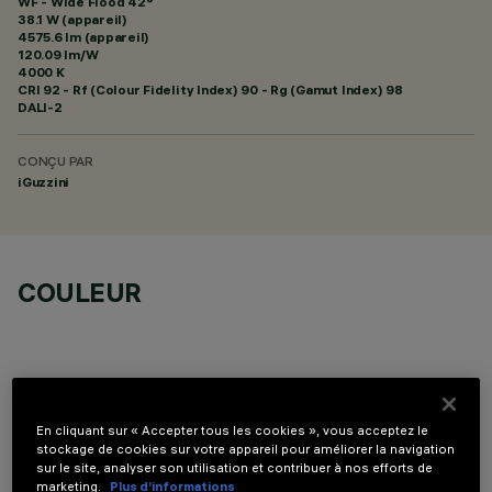
WF - Wide Flood 42°
38.1 W (appareil)
4575.6 lm (appareil)
120.09 lm/W
4000 K
CRI
92
- Rf (Colour Fidelity Index) 90 - Rg (Gamut Index) 98
DALI-2
CONÇU PAR
iGuzzini
COULEUR
En cliquant sur « Accepter tous les cookies », vous acceptez le
COMPOSANTS OPTIONNELS
stockage de cookies sur votre appareil pour améliorer la navigation
sur le site, analyser son utilisation et contribuer à nos efforts de
marketing.
Plus d’informations