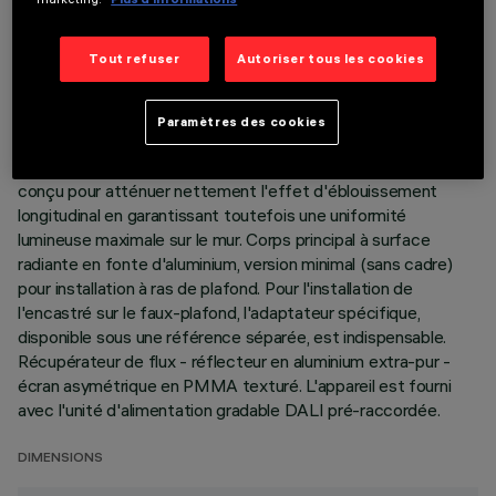
DESCRIPTION
Tout refuser
Autoriser tous les cookies
Appareil miniaturisé linéaire encastrable pour sources LED,
spécialement destiné à l'éclairage vertical de murs. Le
système optique breveté garantit une émission homogène et
Paramètres des cookies
efficace sur le mur, en évitant les zones d'ombre à proximité
du plafond. Le châssis périphérique en polycarbonate noir est
conçu pour atténuer nettement l'effet d'éblouissement
longitudinal en garantissant toutefois une uniformité
lumineuse maximale sur le mur. Corps principal à surface
radiante en fonte d'aluminium, version minimal (sans cadre)
pour installation à ras de plafond. Pour l'installation de
l'encastré sur le faux-plafond, l'adaptateur spécifique,
disponible sous une référence séparée, est indispensable.
Récupérateur de flux - réflecteur en aluminium extra-pur -
écran asymétrique en PMMA texturé. L'appareil est fourni
avec l'unité d'alimentation gradable DALI pré-raccordée.
DIMENSIONS