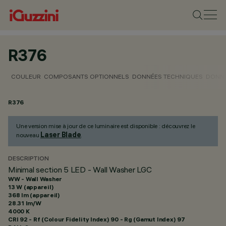
R376
COULEUR
COMPOSANTS OPTIONNELS
DONNÉES TECHNIQUES
DONNÉ
R376
Une version mise à jour de ce luminaire est disponible : découvrez le
Laser Blade
nouveau
.
DESCRIPTION
Minimal section 5 LED - Wall Washer LGC
WW - Wall Washer
13 W (appareil)
368 lm (appareil)
28.31 lm/W
4000 K
CRI
92
- Rf (Colour Fidelity Index) 90 - Rg (Gamut Index) 97