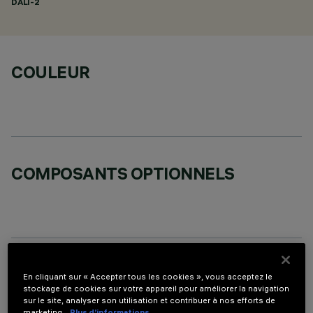
DALI-2
COULEUR
COMPOSANTS OPTIONNELS
DONNÉES TECHNIQUES
En cliquant sur « Accepter tous les cookies », vous acceptez le
stockage de cookies sur votre appareil pour améliorer la navigation
DERNIÈRE MISE À JOUR: 06/08/2026
sur le site, analyser son utilisation et contribuer à nos efforts de
marketing.
Plus d’informations