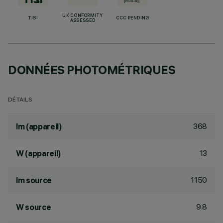
UK CONFORMITY
TISI
CCC PENDING
ASSESSED
DONNÉES PHOTOMÉTRIQUES
DÉTAILS
368
lm (appareil)
13
W (appareil)
1150
lm source
9.8
W source