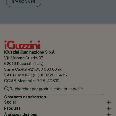
S'ABONNER
iGuzzini illuminazione S.p.A
Via Mariano Guzzini 37
62019 Recanati (Italy)
Share Capital €21.050.000,00 i.v.
VAT N. and R.I. : (IT)00082630435
CCIAA Macerata, R.E.A. 40632
Contacts et adresses
Social
Produits
À propos de nous