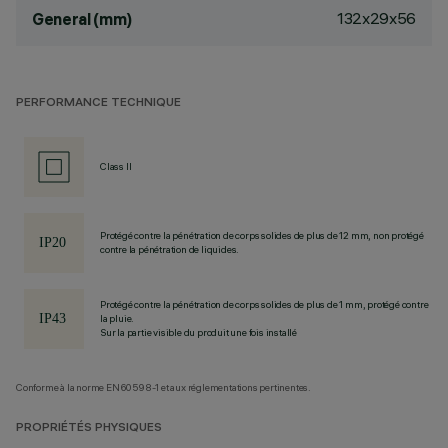
132x29x56
General (mm)
PERFORMANCE TECHNIQUE
Class II
Protégé contre la pénétration de corps solides de plus de 12 mm, non protégé
contre la pénétration de liquides.
Protégé contre la pénétration de corps solides de plus de 1 mm, protégé contre
la pluie.
Sur la partie visible du produit une fois installé
Conforme à la norme EN60598-1 et aux réglementations pertinentes.
PROPRIÉTÉS PHYSIQUES