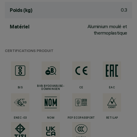
0.3
Poids (kg)
Aluminium moulé et
Matériel
thermoplastique
CERTIFICATIONS PRODUIT
BVB BYGGVARUBE-
BIS
CE
EAC
DÖMNINGEN
ENEC-03
NOM
PEP ECOPASSPORT
RETILAP