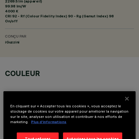
2269.5 lm (appareil)
99.98 lm/W
4000 K
CRI
92
- Rf (Colour Fidelity Index) 90 - Rg (Gamut Index) 98
On/off
CONÇU PAR
iGuzzini
COULEUR
En cliquant sur « Accepter tous les cookies », vous acceptez le
stockage de cookies sur votre appareil pour améliorer la navigation
DONNÉES TECHNIQUES
sur le site, analyser son utilisation et contribuer à nos efforts de
marketing.
Plus d’informations
DERNIÈRE MISE À JOUR: 06/08/2026
Tout refuser
Autoriser tous les cookies