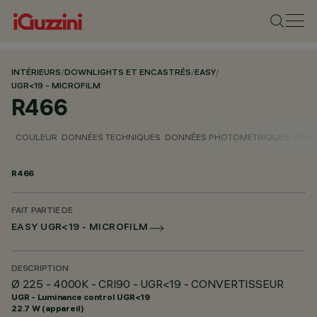
INTÉRIEURS
/
DOWNLIGHTS ET ENCASTRÉS
/
EASY
/
UGR<19 - MICROFILM
R466
COULEUR
DONNÉES TECHNIQUES
DONNÉES PHOTOMÉTRIQUES
DONN
R466
FAIT PARTIE DE
EASY UGR<19 - MICROFILM
DESCRIPTION
Ø 225 - 4000K - CRI90 - UGR<19 - CONVERTISSEUR
UGR - Luminance control UGR<19
22.7 W (appareil)