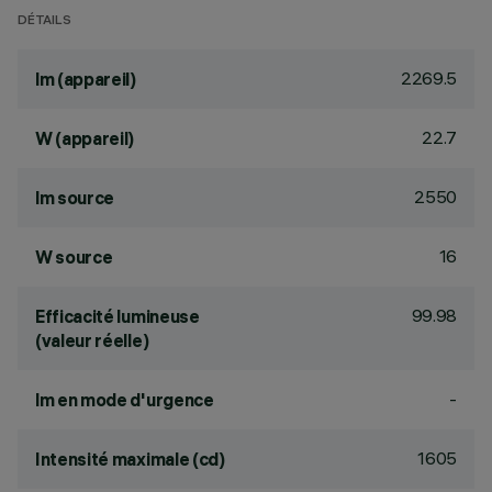
DÉTAILS
2269.5
lm (appareil)
22.7
W (appareil)
2550
lm source
16
W source
99.98
Efficacité lumineuse
(valeur réelle)
-
lm en mode d'urgence
1605
Intensité maximale (cd)