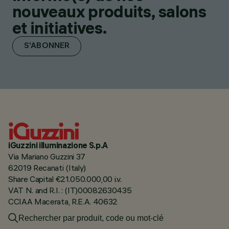
nouveaux produits, salons
et initiatives.
S'ABONNER
iGuzzini illuminazione S.p.A
Via Mariano Guzzini 37
62019 Recanati (Italy)
Share Capital €21.050.000,00 i.v.
VAT N. and R.I. : (IT)00082630435
CCIAA Macerata, R.E.A. 40632