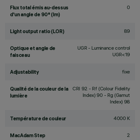
0
Flux total émis au-dessus
d'un angle de 90° (lm)
89
Light output ratio (LOR)
UGR - Luminance control
Optique et angle de
UGR<19
faisceau
fixe
Adjustability
CRI
92
- Rf (Colour Fidelity
Qualité de la couleur de la
Index) 90 - Rg (Gamut
lumière
Index) 98
4000 K
Température de couleur
2
MacAdam Step