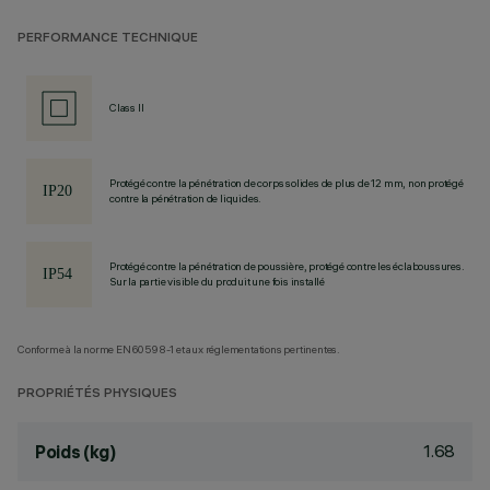
PERFORMANCE TECHNIQUE
Class II
Protégé contre la pénétration de corps solides de plus de 12 mm, non protégé
contre la pénétration de liquides.
Protégé contre la pénétration de poussière, protégé contre les éclaboussures.
Sur la partie visible du produit une fois installé
Conforme à la norme EN60598-1 et aux réglementations pertinentes.
PROPRIÉTÉS PHYSIQUES
1.68
Poids (kg)