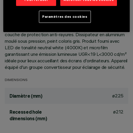
DESCRIPTION
Appareil rond fixe prévu pour l'utilisation de source LED à
Paramètres des cookies
technologie C.o.B. Version lampe à poser, avec plaque.
Réflecteur métallisé aux vapeurs d'aluminium sous vide avec
couche de protection anti-rayures. Dissipateur en aluminium
moulé sous pression, peint coloris gris. Produit fourni avec
LED de tonalité neutral white (4000K) et microfilm
garantissant une émission lumineuse UGR<19 L<3000 cd/m²
idéale pour lieux accueillant des écrans d'ordinateurs. Appareil
équipé d'un groupe convertisseur pour éclairage de sécurité.
DIMENSIONS
ø225
Diamètre (mm)
ø212
Recessed hole
dimensions (mm)