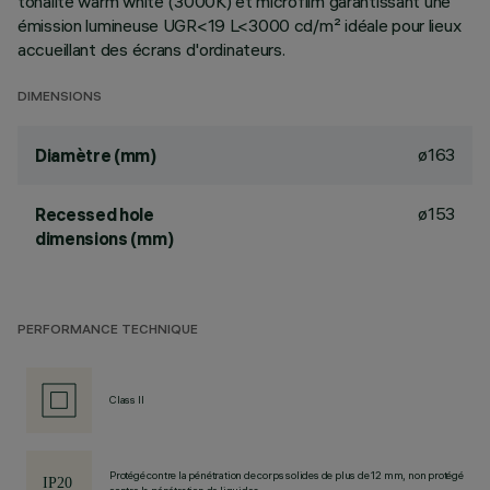
tonalité warm white (3000K) et microfilm garantissant une
émission lumineuse UGR<19 L<3000 cd/m² idéale pour lieux
accueillant des écrans d'ordinateurs.
DIMENSIONS
ø163
Diamètre (mm)
ø153
Recessed hole
dimensions (mm)
PERFORMANCE TECHNIQUE
Class II
Protégé contre la pénétration de corps solides de plus de 12 mm, non protégé