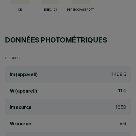
CE
ENEC-03
PEP ECOPASSPORT
DONNÉES PHOTOMÉTRIQUES
DÉTAILS
1468.5
lm (appareil)
11.4
W (appareil)
1650
lm source
9.6
W source