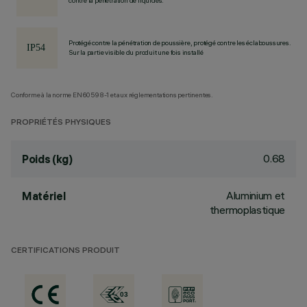
contre la pénétration de liquides.
Protégé contre la pénétration de poussière, protégé contre les éclaboussures.
Sur la partie visible du produit une fois installé
Conforme à la norme EN60598-1 et aux réglementations pertinentes.
PROPRIÉTÉS PHYSIQUES
0.68
Poids (kg)
Aluminium et
Matériel
thermoplastique
CERTIFICATIONS PRODUIT