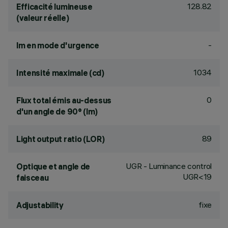
128.82
Efficacité lumineuse
(valeur réelle)
-
lm en mode d'urgence
1034
Intensité maximale (cd)
0
Flux total émis au-dessus
d'un angle de 90° (lm)
89
Light output ratio (LOR)
UGR - Luminance control
Optique et angle de
UGR<19
faisceau
fixe
Adjustability