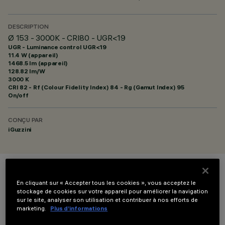
DESCRIPTION
Ø 153 - 3000K - CRI80 - UGR<19
UGR - Luminance control UGR<19
11.4 W (appareil)
1468.5 lm (appareil)
128.82 lm/W
3000 K
CRI
82
- Rf (Colour Fidelity Index) 84 - Rg (Gamut Index) 95
On/off
CONÇU PAR
iGuzzini
COULEUR
En cliquant sur « Accepter tous les cookies », vous acceptez le
stockage de cookies sur votre appareil pour améliorer la navigation
sur le site, analyser son utilisation et contribuer à nos efforts de
marketing.
Plus d’informations