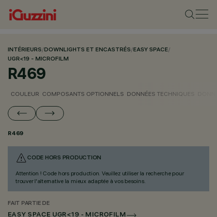
INTÉRIEURS
/
DOWNLIGHTS ET ENCASTRÉS
/
EASY SPACE
/
UGR<19 - MICROFILM
R469
COULEUR
COMPOSANTS OPTIONNELS
DONNÉES TECHNIQUES
DONNÉ
R469
CODE HORS PRODUCTION
Attention ! Code hors production. Veuillez utiliser la recherche pour
trouver l'alternative la mieux adaptée à vos besoins.
FAIT PARTIE DE
EASY SPACE UGR<19 - MICROFILM