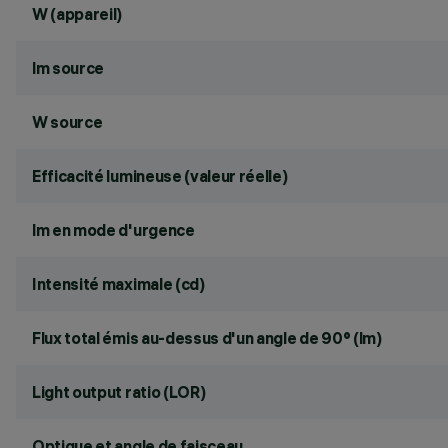
W (appareil)
lm source
W source
Efficacité lumineuse (valeur réelle)
lm en mode d'urgence
Intensité maximale (cd)
Flux total émis au-dessus d'un angle de 90° (lm)
Light output ratio (LOR)
Optique et angle de faisceau