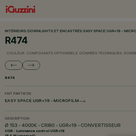
INTÉRIEURS
/
DOWNLIGHTS ET ENCASTRÉS
/
EASY SPACE
/
UGR<19 - MICR
R474
COULEUR
COMPOSANTS OPTIONNELS
DONNÉES TECHNIQUES
DONNÉ
R474
FAIT PARTIE DE
EASY SPACE UGR<19 - MICROFILM
DESCRIPTION
Ø 153 - 4000K - CRI80 - UGR<19 - CONVERTISSEUR
UGR - Luminance control UGR<19
15.4 W (appareil)