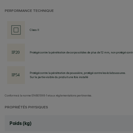
PERFORMANCE TECHNIQUE
Class II
Protégé contre la pénétration de corps solides de plus de 12 mm, non protégé contre
Protégé contre la pénétration de poussière, protégé contre les éclaboussures.
Sur la partie visible du produit une fois installé
Conforme à la norme EN60598-1 et aux réglementations pertinentes.
PROPRIÉTÉS PHYSIQUES
Poids (kg)