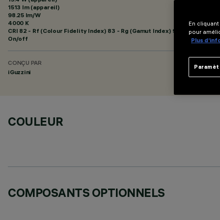
1513 lm (appareil)
98.25 lm/W
4000 K
En cliquant
CRI
82
- Rf (Colour Fidelity Index) 83 - Rg (Gamut Index) 94
pour amélio
On/off
Plus d’in
CONÇU PAR
Paramèt
iGuzzini
COULEUR
COMPOSANTS OPTIONNELS