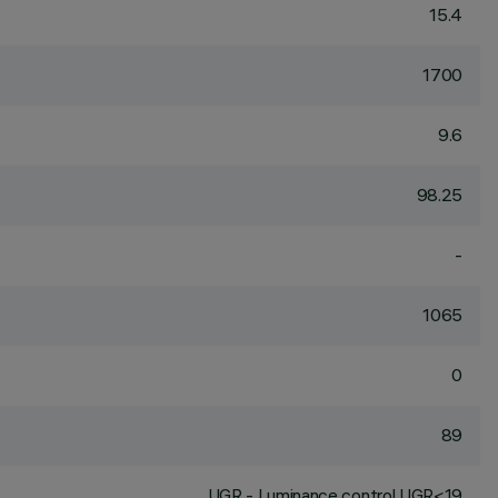
15.4
1700
9.6
98.25
-
1065
0
89
UGR - Luminance control UGR<19