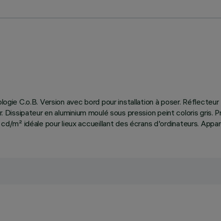
nologie C.o.B. Version avec bord pour installation à poser. Réflecte
ir. Dissipateur en aluminium moulé sous pression peint coloris gris.
m² idéale pour lieux accueillant des écrans d'ordinateurs. Apparei