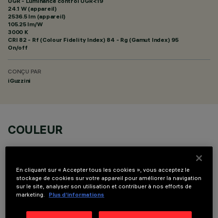
UGR - Luminance control UGR<19
24.1 W (appareil)
2536.5 lm (appareil)
105.25 lm/W
3000 K
CRI
82
- Rf (Colour Fidelity Index) 84 - Rg (Gamut Index) 95
On/off
CONÇU PAR
iGuzzini
COULEUR
En cliquant sur « Accepter tous les cookies », vous acceptez le
stockage de cookies sur votre appareil pour améliorer la navigation
sur le site, analyser son utilisation et contribuer à nos efforts de
marketing.
Plus d’informations
DONNÉES TECHNIQUES
DERNIÈRE MISE À JOUR: 06/08/2026