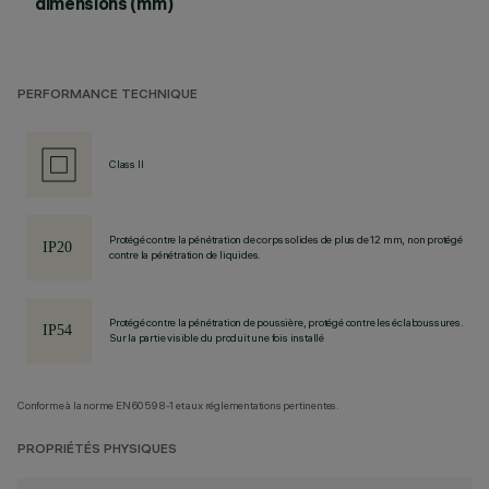
dimensions (mm)
PERFORMANCE TECHNIQUE
Class II
Protégé contre la pénétration de corps solides de plus de 12 mm, non protégé
contre la pénétration de liquides.
Protégé contre la pénétration de poussière, protégé contre les éclaboussures.
Sur la partie visible du produit une fois installé
Conforme à la norme EN60598-1 et aux réglementations pertinentes.
PROPRIÉTÉS PHYSIQUES