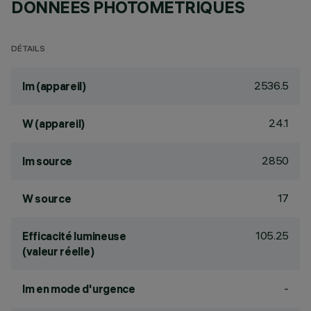
DONNÉES PHOTOMÉTRIQUES
DÉTAILS
2536.5
lm (appareil)
24.1
W (appareil)
2850
lm source
17
W source
105.25
Efficacité lumineuse
(valeur réelle)
-
lm en mode d'urgence