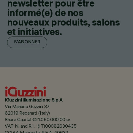
newsletter pour être
informé(e) de nos
nouveaux produits, salons
et initiatives.
S'ABONNER
iGuzzini illuminazione S.p.A
Via Mariano Guzzini 37
62019 Recanati (Italy)
Share Capital €21.050.000,00 i.v.
VAT N. and R.I. : (IT)00082630435
CCIAA Macerata, R.E.A. 40632