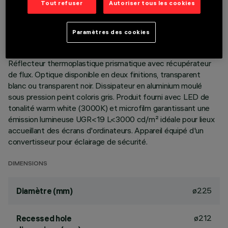
Tout refuser
Autoriser tous les cookies
DESCRIPTION
Paramètres des cookies
Appareil rond fixe prévu pour l'utilisation de source LED à
technologie C.o.B. Version avec bord pour installation à poser.
Réflecteur thermoplastique prismatique avec récupérateur
de flux. Optique disponible en deux finitions, transparent
blanc ou transparent noir. Dissipateur en aluminium moulé
sous pression peint coloris gris. Produit fourni avec LED de
tonalité warm white (3000K) et microfilm garantissant une
émission lumineuse UGR<19 L<3000 cd/m² idéale pour lieux
accueillant des écrans d'ordinateurs. Appareil équipé d'un
convertisseur pour éclairage de sécurité.
DIMENSIONS
ø225
Diamètre (mm)
ø212
Recessed hole