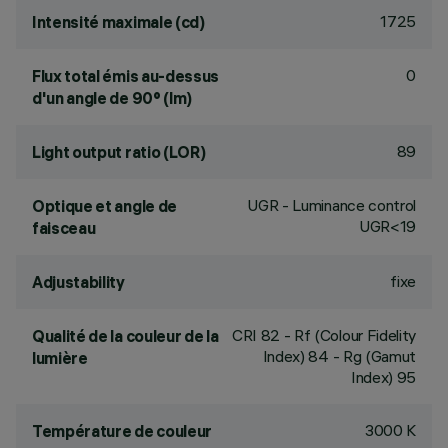
1725
Intensité maximale (cd)
0
Flux total émis au-dessus
d'un angle de 90° (lm)
89
Light output ratio (LOR)
UGR - Luminance control
Optique et angle de
UGR<19
faisceau
fixe
Adjustability
CRI
82
- Rf (Colour Fidelity
Qualité de la couleur de la
Index) 84 - Rg (Gamut
lumière
Index) 95
3000 K
Température de couleur