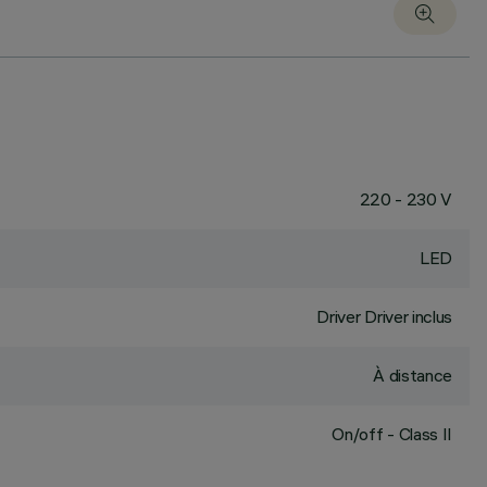
220 - 230 V
LED
Driver Driver inclus
À distance
On/off - Class II