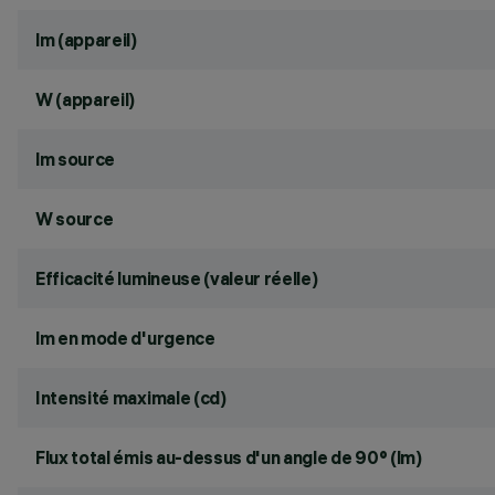
lm (appareil)
W (appareil)
lm source
W source
Efficacité lumineuse (valeur réelle)
lm en mode d'urgence
Intensité maximale (cd)
Flux total émis au-dessus d'un angle de 90° (lm)