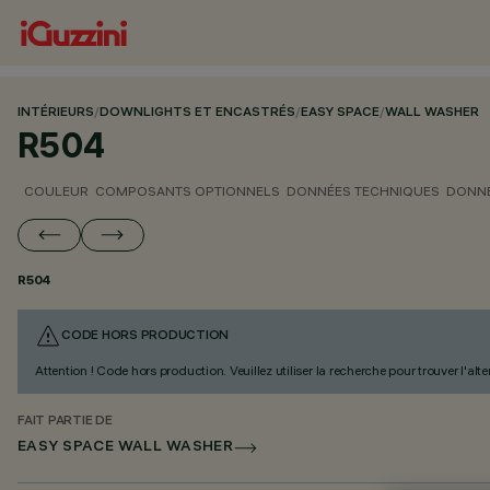
INTÉRIEURS
/
DOWNLIGHTS ET ENCASTRÉS
/
EASY SPACE
/
WALL WASHER
R504
COULEUR
COMPOSANTS OPTIONNELS
DONNÉES TECHNIQUES
DONNÉ
R504
CODE HORS PRODUCTION
Attention ! Code hors production. Veuillez utiliser la recherche pour trouver l'al
FAIT PARTIE DE
EASY SPACE WALL WASHER