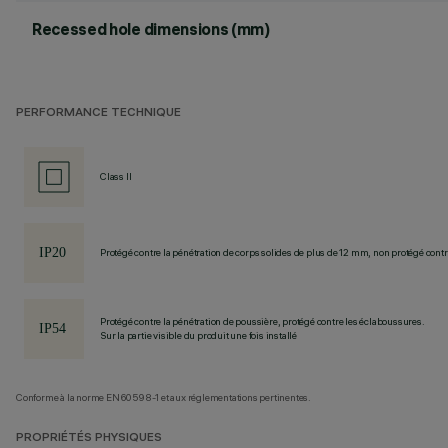
Recessed hole dimensions (mm)
PERFORMANCE TECHNIQUE
Class II
Protégé contre la pénétration de corps solides de plus de 12 mm, non protégé contre
Protégé contre la pénétration de poussière, protégé contre les éclaboussures.
Sur la partie visible du produit une fois installé
Conforme à la norme EN60598-1 et aux réglementations pertinentes.
PROPRIÉTÉS PHYSIQUES