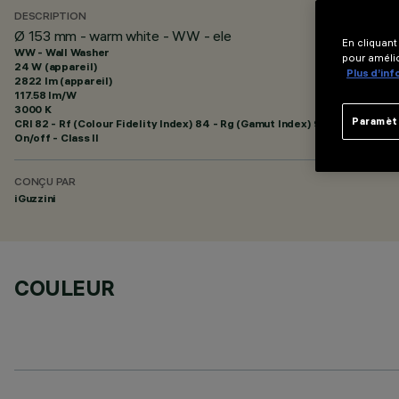
DESCRIPTION
Ø 153 mm - warm white - WW - ele
En cliquant
WW - Wall Washer
pour amélio
24 W (appareil)
Plus d’in
2822 lm (appareil)
117.58 lm/W
3000 K
Paramèt
CRI
82
- Rf (Colour Fidelity Index) 84 - Rg (Gamut Index) 95
On/off - Class II
CONÇU PAR
iGuzzini
COULEUR