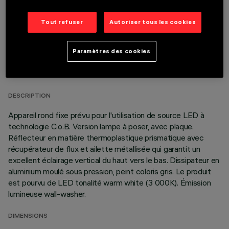
Tout refuser
Autoriser tous les cookies
Paramètres des cookies
DONNÉES TECHNIQUES
DERNIÈRE MISE À JOUR: 06/08/2026
DESCRIPTION
Appareil rond fixe prévu pour l'utilisation de source LED à
technologie C.o.B. Version lampe à poser, avec plaque.
Réflecteur en matière thermoplastique prismatique avec
récupérateur de flux et ailette métallisée qui garantit un
excellent éclairage vertical du haut vers le bas. Dissipateur en
aluminium moulé sous pression, peint coloris gris. Le produit
est pourvu de LED tonalité warm white (3 000K). Émission
lumineuse wall-washer.
DIMENSIONS