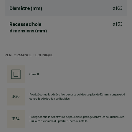
ø163
Diamètre (mm)
ø153
Recessed hole
dimensions (mm)
PERFORMANCE TECHNIQUE
Class II
Protégé contre la pénétration de corps solides de plus de 12 mm, non protégé
contre la pénétration de liquides.
Protégé contre la pénétration de poussière, protégé contre les éclaboussures.
Sur la partie visible du produit une fois installé