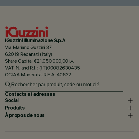
iGuzzini illuminazione S.p.A
Via Mariano Guzzini 37
62019 Recanati (Italy)
Share Capital €21.050.000,00 i.v.
VAT N. and R.I. : (IT)00082630435
CCIAA Macerata, R.E.A. 40632
Contacts et adresses
Social
Produits
À propos de nous