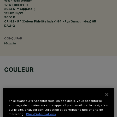
WW - Wall Washer
17 W (appareil)
2033.5 lm (appareil)
119.62 lm/W
3000 K
CRI
82
- Rf (Colour Fidelity Index) 84 - Rg (Gamut Index) 95
DALI-2
CONÇU PAR
iGuzzini
COULEUR
En cliquant sur « Accepter tous les cookies », vous acceptez le
stockage de cookies sur votre appareil pour améliorer la navigation
COMPOSANTS OPTIONNELS
sur le site, analyser son utilisation et contribuer à nos efforts de
marketing.
Plus d’informations