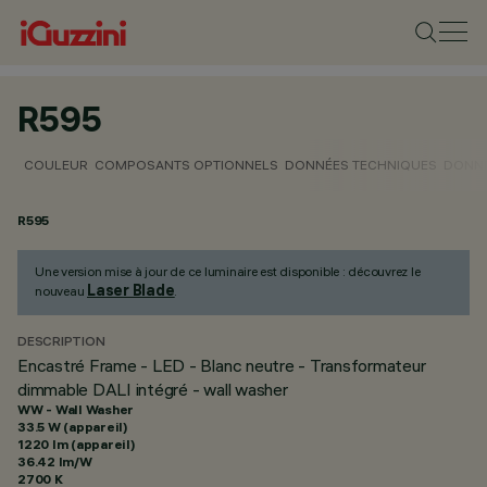
R595
COULEUR
COMPOSANTS OPTIONNELS
DONNÉES TECHNIQUES
DONNÉ
R595
Une version mise à jour de ce luminaire est disponible : découvrez le
Laser Blade
nouveau
.
DESCRIPTION
Encastré Frame - LED - Blanc neutre - Transformateur
dimmable DALI intégré - wall washer
WW - Wall Washer
33.5 W (appareil)
1220 lm (appareil)
36.42 lm/W
2700 K