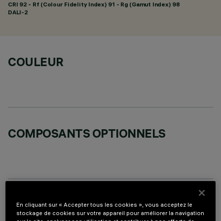
CRI
92
- Rf (Colour Fidelity Index) 91 - Rg (Gamut Index) 98
DALI-2
COULEUR
COMPOSANTS OPTIONNELS
DONNÉES TECHNIQUES
En cliquant sur « Accepter tous les cookies », vous acceptez le
stockage de cookies sur votre appareil pour améliorer la navigation
DERNIÈRE MISE À JOUR: 06/08/2026