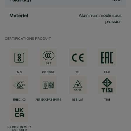
Aluminium moulé sous
Matériel
pression
CERTIFICATIONS PRODUIT
BIS
CCC S&E
CE
EAC
ENEC-03
PEP ECOPASSPORT
RETILAP
TISI
UK CONFORMITY
ASSESSED