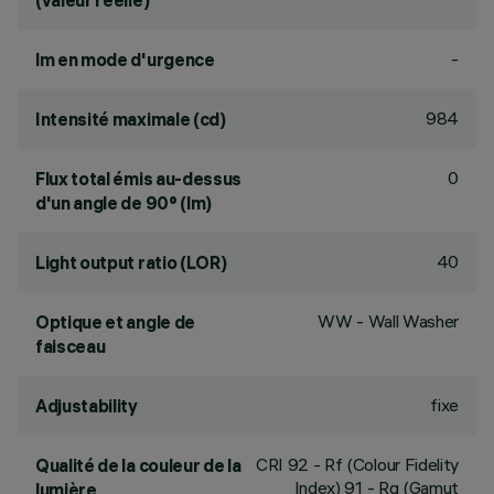
(valeur réelle)
-
lm en mode d'urgence
984
Intensité maximale (cd)
0
Flux total émis au-dessus
d'un angle de 90° (lm)
40
Light output ratio (LOR)
WW - Wall Washer
Optique et angle de
faisceau
fixe
Adjustability
CRI
92
- Rf (Colour Fidelity
Qualité de la couleur de la
Index) 91 - Rg (Gamut
lumière