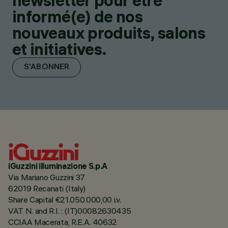
newsletter pour être
informé(e) de nos
nouveaux produits, salons
et initiatives.
S'ABONNER
iGuzzini illuminazione S.p.A
Via Mariano Guzzini 37
62019 Recanati (Italy)
Share Capital €21.050.000,00 i.v.
VAT N. and R.I. : (IT)00082630435
CCIAA Macerata, R.E.A. 40632