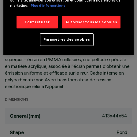
sur le site, analyser son utilisation et contribuer à nos efforts de
marketing.
Plus d’informations
DESCRIPTION
Tout refuser
Autoriser tous les cookies
Appareil miniaturisé rectangulaire à encastrer à sources LED.
Corps principal à surface rayonnante en aluminium moulé sous
pression, version avec cadre de finition. Système optique
Paramètres des cookies
asymétrique conçu pour obtenir une distribution wall washer
performante. Récupérateur de flux - réflecteur en aluminium
superpur - écran en PMMA milleraies; une pellicule spéciale
en matière acrylique, associée à l'écran permet d'obtenir une
émission uniforme et efficace sur le mur. Cadre interne en
polycarbonate noir. Avec transformateur de tension
électronique relié à l'appareil.
DIMENSIONS
413x44x54
General (mm)
Rond
Shape