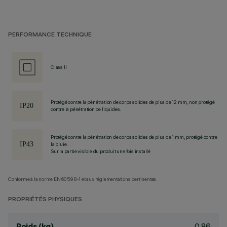
PERFORMANCE TECHNIQUE
Class II
Protégé contre la pénétration de corps solides de plus de 12 mm, non protégé
contre la pénétration de liquides.
Protégé contre la pénétration de corps solides de plus de 1 mm, protégé contre
la pluie.
Sur la partie visible du produit une fois installé
Conforme à la norme EN60598-1 et aux réglementations pertinentes.
PROPRIÉTÉS PHYSIQUES
0.86
Poids (kg)