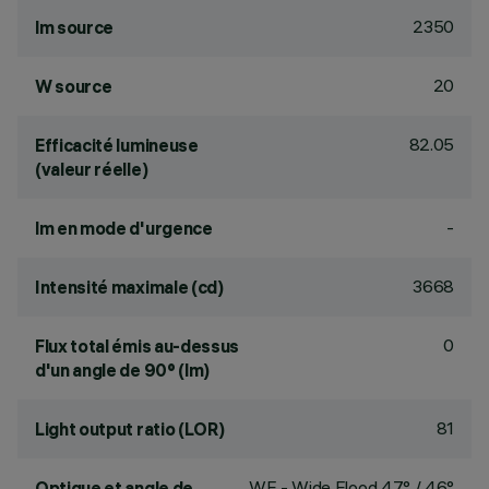
2350
lm source
20
W source
82.05
Efficacité lumineuse
(valeur réelle)
-
lm en mode d'urgence
3668
Intensité maximale (cd)
0
Flux total émis au-dessus
d'un angle de 90° (lm)
81
Light output ratio (LOR)
WF - Wide Flood 47° / 46°
Optique et angle de