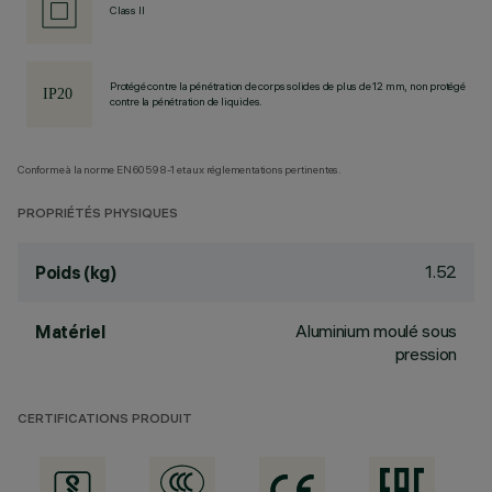
Class II
Protégé contre la pénétration de corps solides de plus de 12 mm, non protégé
contre la pénétration de liquides.
Conforme à la norme EN60598-1 et aux réglementations pertinentes.
PROPRIÉTÉS PHYSIQUES
1.52
Poids (kg)
Aluminium moulé sous
Matériel
pression
CERTIFICATIONS PRODUIT