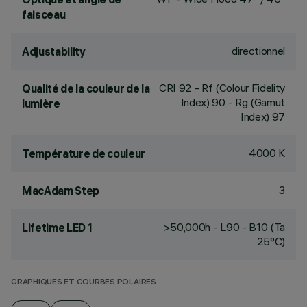
faisceau
directionnel
Adjustability
CRI
92
- Rf (Colour Fidelity
Qualité de la couleur de la
Index) 90 - Rg (Gamut
lumière
Index) 97
4000 K
Température de couleur
3
MacAdam Step
>50,000h - L90 - B10 (Ta
Lifetime LED 1
25°C)
GRAPHIQUES ET COURBES POLAIRES