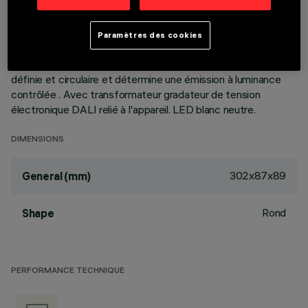
permet d'orienter le faisceau lumineux et l'incliner de +/- 30°.
Optiques haute définition en thermoplastique métallisé,
intégrées vers l'arrière à un écran noir anti-éblouissement; la
Paramètres des cookies
composition structurelle du système optique évite l'effet
point de lumière, permet d'obtenir une distribution lumineuse
définie et circulaire et détermine une émission à luminance
contrôlée . Avec transformateur gradateur de tension
électronique DALI relié à l'appareil. LED blanc neutre.
DIMENSIONS
302x87x89
General (mm)
Rond
Shape
PERFORMANCE TECHNIQUE