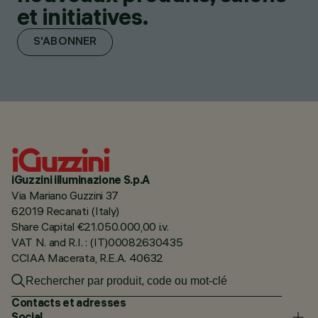
et initiatives.
S'ABONNER
iGuzzini illuminazione S.p.A
Via Mariano Guzzini 37
62019 Recanati (Italy)
Share Capital €21.050.000,00 i.v.
VAT N. and R.I. : (IT)00082630435
CCIAA Macerata, R.E.A. 40632
Contacts et adresses
Social