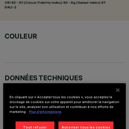
CRI
92
- Rf (Colour Fidelity Index) 90 - Rg (Gamut Index) 97
DALI-2
COULEUR
DONNÉES TECHNIQUES
DERNIÈRE MISE À JOUR: 06/08/2026
En cliquant sur « Accepter tous les cookies », vous acceptez le
DESCRIPTION
stockage de cookies sur votre appareil pour améliorer la navigation
sur le site, analyser son utilisation et contribuer à nos efforts de
Appareil rectangulaire à encastrer à sources LED. Logement
marketing.
Plus d’informations
en tôle d'acier profilé avec cadre de finition. Le corps linéaire
à 10 cellules lumineuses, en aluminium moulé sous pression,
Tout refuser
Autoriser tous les cookies