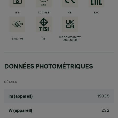
BIS
CCC S&E
CE
EAC
UK CONFORMITY
ENEC-03
TISI
ASSESSED
DONNÉES PHOTOMÉTRIQUES
DÉTAILS
1903.5
lm (appareil)
23.2
W (appareil)