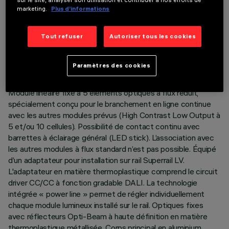
sur le site, analyser son utilisation et contribuer à nos efforts de
marketing.
Plus d’informations
DONNÉES TECHNIQUES
Tout refuser
Autoriser tous les cookies
DERNIÈRE MISE À JOUR: 03/08/2026
Paramètres des cookies
DESCRIPTION
Module linéaire fixe à 5 éléments optiques à flux réduit,
spécialement conçu pour le branchement en ligne continue
avec les autres modules prévus (High Contrast Low Output à
5 et/ou 10 cellules). Possibilité de contact continu avec
barrettes à éclairage général (LED stick). L’association avec
les autres modules à flux standard n’est pas possible. Équipé
d’un adaptateur pour installation sur rail Superrail LV.
L'adaptateur en matière thermoplastique comprend le circuit
driver CC/CC à fonction gradable DALI. La technologie
intégrée « power line » permet de régler individuellement
chaque module lumineux installé sur le rail. Optiques fixes
avec réflecteurs Opti-Beam à haute définition en matière
thermoplastique métallisée. Corps principal en aluminium