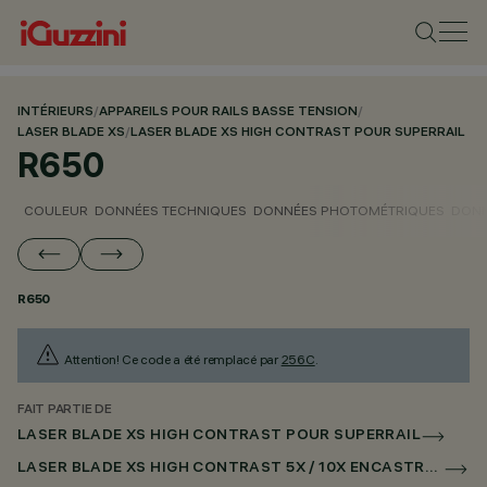
INTÉRIEURS
/
APPAREILS POUR RAILS BASSE TENSION
/
LASER BLADE XS
/
LASER BLADE XS HIGH CONTRAST POUR SUPERRAIL
R650
COULEUR
DONNÉES TECHNIQUES
DONNÉES PHOTOMÉTRIQUES
DONN
R650
Attention! Ce code a été remplacé par
256C
.
FAIT PARTIE DE
LASER BLADE XS HIGH CONTRAST POUR SUPERRAIL
LASER BLADE XS HIGH CONTRAST 5X / 10X ENCASTRÉ POUR SUPERRAIL DALI POWERLINE