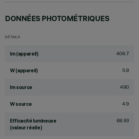
DONNÉES PHOTOMÉTRIQUES
DÉTAILS
406.7
lm (appareil)
5.9
W (appareil)
490
lm source
4.9
W source
68.93
Efficacité lumineuse
(valeur réelle)