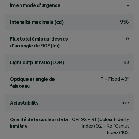
-
lm en mode d'urgence
958
Intensité maximale (cd)
0
Flux total émis au-dessus
d'un angle de 90° (lm)
83
Light output ratio (LOR)
F - Flood 43°
Optique et angle de
faisceau
fixe
Adjustability
CRI
92
- Rf (Colour Fidelity
Qualité de la couleur de la
Index) 92 - Rg (Gamut
lumière
Index) 102