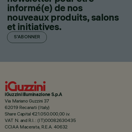
informé(e) de nos
nouveaux produits, salons
et initiatives.
S'ABONNER
iGuzzini illuminazione S.p.A
Via Mariano Guzzini 37
62019 Recanati (Italy)
Share Capital €21.050.000,00 i.v.
VAT N. and R.I. : (IT)00082630435
CCIAA Macerata, R.E.A. 40632