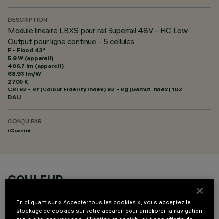
DESCRIPTION
Module linéaire LBXS pour rail Superrail 48V - HC Low
Output pour ligne continue - 5 cellules
F - Flood 43°
5.9 W (appareil)
406.7 lm (appareil)
68.93 lm/W
2700 K
CRI
92
- Rf (Colour Fidelity Index) 92 - Rg (Gamut Index) 102
DALI
CONÇU PAR
iGuzzini
COULEUR
En cliquant sur « Accepter tous les cookies », vous acceptez le
stockage de cookies sur votre appareil pour améliorer la navigation