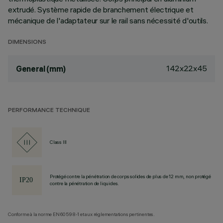
extrudé. Système rapide de branchement électrique et
mécanique de l'adaptateur sur le rail sans nécessité d'outils.
DIMENSIONS
142x22x45
General (mm)
PERFORMANCE TECHNIQUE
Class III
Protégé contre la pénétration de corps solides de plus de 12 mm, non protégé
contre la pénétration de liquides.
Conforme à la norme EN60598-1 et aux réglementations pertinentes.