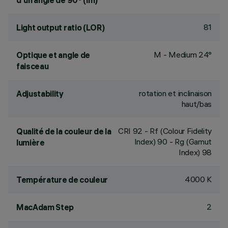
d'un angle de 90° (lm)
81
Light output ratio (LOR)
M - Medium 24°
Optique et angle de
faisceau
rotation et inclinaison
Adjustability
haut/bas
CRI
92
- Rf (Colour Fidelity
Qualité de la couleur de la
Index) 90 - Rg (Gamut
lumière
Index) 98
4000 K
Température de couleur
2
MacAdam Step