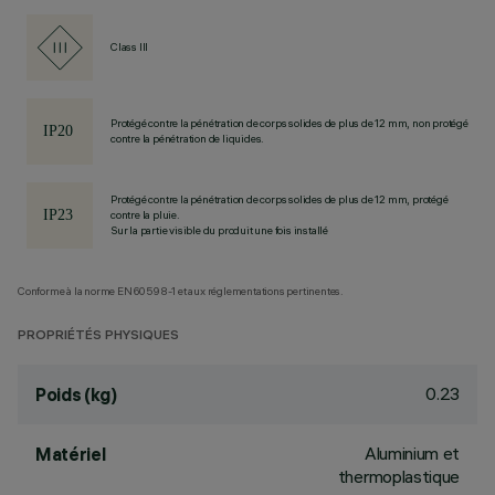
Class III
Protégé contre la pénétration de corps solides de plus de 12 mm, non protégé
contre la pénétration de liquides.
Protégé contre la pénétration de corps solides de plus de 12 mm, protégé
contre la pluie.
Sur la partie visible du produit une fois installé
Conforme à la norme EN60598-1 et aux réglementations pertinentes.
PROPRIÉTÉS PHYSIQUES
0.23
Poids (kg)
Aluminium et
Matériel
thermoplastique