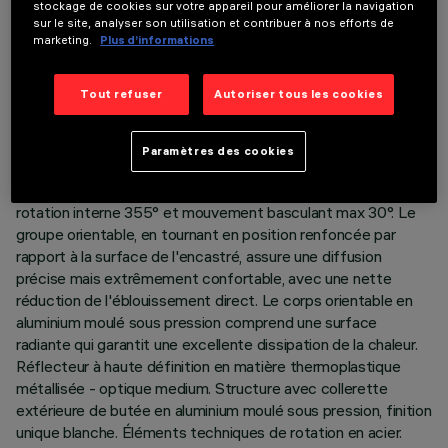
stockage de cookies sur votre appareil pour améliorer la navigation
sur le site, analyser son utilisation et contribuer à nos efforts de
marketing.
Plus d’informations
DONNÉES TECHNIQUES
Tout refuser
Autoriser tous les cookies
DERNIÈRE MISE À JOUR: 06/08/2026
Paramètres des cookies
DESCRIPTION
Encastré rond avec collerette de butée. Version orientable à
rotation interne 355° et mouvement basculant max 30°. Le
groupe orientable, en tournant en position renfoncée par
rapport à la surface de l'encastré, assure une diffusion
précise mais extrêmement confortable, avec une nette
réduction de l'éblouissement direct. Le corps orientable en
aluminium moulé sous pression comprend une surface
radiante qui garantit une excellente dissipation de la chaleur.
Réflecteur à haute définition en matière thermoplastique
métallisée - optique medium. Structure avec collerette
extérieure de butée en aluminium moulé sous pression, finition
unique blanche. Éléments techniques de rotation en acier.