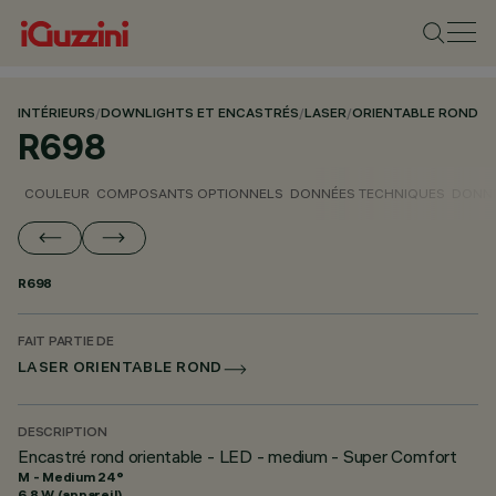
INTÉRIEURS
/
DOWNLIGHTS ET ENCASTRÉS
/
LASER
/
ORIENTABLE ROND
R698
COULEUR
COMPOSANTS OPTIONNELS
DONNÉES TECHNIQUES
DONNÉ
R698
FAIT PARTIE DE
LASER ORIENTABLE ROND
DESCRIPTION
Encastré rond orientable - LED - medium - Super Comfort
M - Medium 24°
6.8 W (appareil)