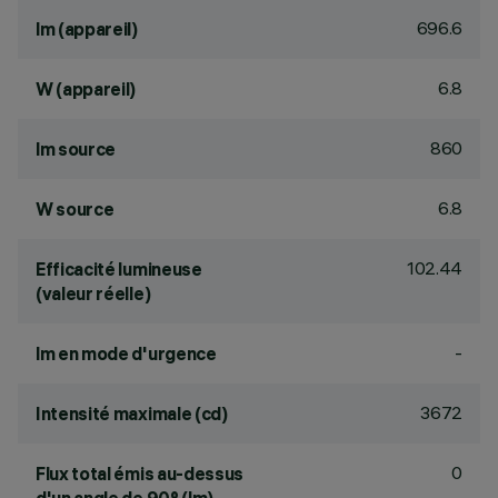
696.6
lm (appareil)
6.8
W (appareil)
860
lm source
6.8
W source
102.44
Efficacité lumineuse
(valeur réelle)
-
lm en mode d'urgence
3672
Intensité maximale (cd)
0
Flux total émis au-dessus