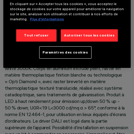
En cliquant sur « Accepter tous les cookies », vous acceptez le
stockage de cookies sur votre appareil pour améliorer la navigation
sur le site, analyser son utilisation et contribuer à nos efforts de
marketing.
Plus d’informations
DONNÉES TECHNIQUES
Tout refuser
Autoriser tous les cookies
DERNIÈRE MISE À JOUR: 04/08/2026
DESCRIPTION
Paramètres des cookies
Appareil L = 2383 mm avec LED en tonalité de couleur warm
white 3000K. Corps en aluminium extrudé peint, raster en
matière thermoplastique finition blanche ou technologique
« Opti Diamond », avec raster breveté en matière
thermoplastique texturé translucide, réalisé avec système
catadioptrique, sans traitements de galvanisation. Produit à
LED à haut rendement pour émission up/down 50 % up -
50 % down, UGR<19 L<3000 cd/mq α > 65°, conforme à la
norme EN 12464-1, pour utilisation en lieux équipés d’écrans
d’ordinateurs. Le driver DALI est logé dans la partie
supérieure de l’appareil. Possibilité d’installation en suspension