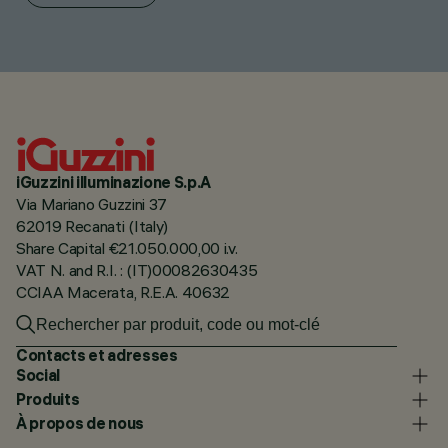
iGuzzini illuminazione S.p.A
Via Mariano Guzzini 37
62019 Recanati (Italy)
Share Capital €21.050.000,00 i.v.
VAT N. and R.I. : (IT)00082630435
CCIAA Macerata, R.E.A. 40632
Contacts et adresses
Social
Produits
À propos de nous