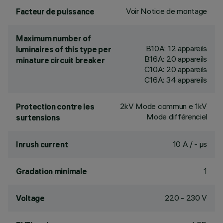
Voir Notice de montage
Facteur de puissance
Maximum number of
B10A: 12 appareils
luminaires of this type per
B16A: 20 appareils
minature circuit breaker
C10A: 20 appareils
C16A: 34 appareils
2kV Mode commun e 1kV
Protection contre les
Mode différenciel
surtensions
10 A / - µs
Inrush current
1
Gradation minimale
220 - 230 V
Voltage