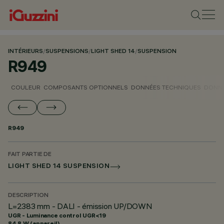
INTÉRIEURS
/
SUSPENSIONS
/
LIGHT SHED 14
/
SUSPENSION
R949
COULEUR
COMPOSANTS OPTIONNELS
DONNÉES TECHNIQUES
DONNÉ
R949
FAIT PARTIE DE
LIGHT SHED 14 SUSPENSION
DESCRIPTION
L=2383 mm - DALI - émission UP/DOWN
UGR - Luminance control UGR<19
84.8 W (appareil)