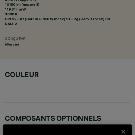
10160 lm (appareil)
119.81 lm/W
3000 K
CRI
92
- Rf (Colour Fidelity Index) 91 - Rg (Gamut Index) 98
DALI-2
CONÇU PAR
iGuzzini
COULEUR
COMPOSANTS OPTIONNELS