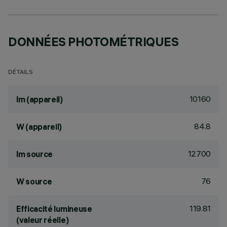
DONNÉES PHOTOMÉTRIQUES
DÉTAILS
10160
lm (appareil)
84.8
W (appareil)
12700
lm source
76
W source
119.81
Efficacité lumineuse
(valeur réelle)