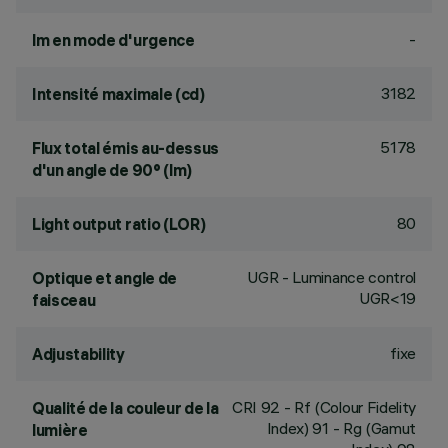
-
lm en mode d'urgence
3182
Intensité maximale (cd)
5178
Flux total émis au-dessus
d'un angle de 90° (lm)
80
Light output ratio (LOR)
UGR - Luminance control
Optique et angle de
UGR<19
faisceau
fixe
Adjustability
CRI
92
- Rf (Colour Fidelity
Qualité de la couleur de la
Index) 91 - Rg (Gamut
lumière