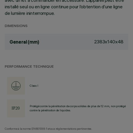
avec un kit à commander en accessoire. L’appareil peut être
installé seul ou en ligne continue pour l’obtention d’une ligne
de lumière ininterrompue.
DIMENSIONS
2383x140x48
General (mm)
PERFORMANCE TECHNIQUE
Class I
Protégé contre la pénétration de corps solides de plus de 12 mm, non protégé
contre la pénétration de liquides.
Conforme à la norme EN60598-1 et aux réglementations pertinentes.