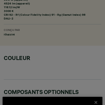
4524 lm (appareil)
118.12 lm/W
3000 K
CRI
92
- Rf (Colour Fidelity Index) 91 - Rg (Gamut Index) 98
DALI-2
CONÇU PAR
iGuzzini
COULEUR
COMPOSANTS OPTIONNELS