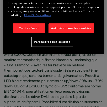
En cliquant sur « Accepter tous les cookies », vous acceptez le
stockage de cookies sur votre appareil pour améliorer la navigation
sur le site, analyser son utilisation et contribuer à nos efforts de
marketing.
Plus d’informations
DONNÉES TECHNIQUES
Tout refuser
Autoriser tous les cookies
DERNIÈRE MISE À JOUR: 06/08/2026
DESCRIPTION
Paramètres des cookies
Appareil L = 1591 mm avec LED en tonalité de couleur warm
white 3000K. Corps en aluminium extrudé peint, raster en
matière thermoplastique finition blanche ou technologique
« Opti Diamond », avec raster breveté en matière
thermoplastique texturé translucide, réalisé avec système
catadioptrique, sans traitements de galvanisation. Produit à
LED à haut rendement pour émission up/down 30% up - 70%
down, UGR<19 L<3000 cd/mq α > 65°, conforme à la norme
EN 12464-1, pour utilisation en lieux équipés d’écrans
d’ordinateurs. Le driver DALI est logé dans la partie
supérieure de l’appareil. Possibilité d’installation en suspension