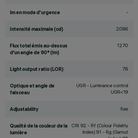
-
lm en mode d'urgence
2086
Intensité maximale (cd)
1270
Flux total émis au-dessus
d'un angle de 90° (lm)
78
Light output ratio (LOR)
UGR - Luminance control
Optique et angle de
UGR<19
faisceau
fixe
Adjustability
CRI
92
- Rf (Colour Fidelity
Qualité de la couleur de la
Index) 91 - Rg (Gamut
lumière