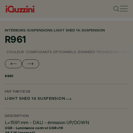
INTÉRIEURS
/
SUSPENSIONS
/
LIGHT SHED 14
/
SUSPENSION
R961
COULEUR
COMPOSANTS OPTIONNELS
DONNÉES TECHNIQUES
DONNÉ
R961
FAIT PARTIE DE
LIGHT SHED 14 SUSPENSION
DESCRIPTION
L=1591 mm - DALI - émission UP/DOWN
UGR - Luminance control UGR<19
38.3 W (appareil)