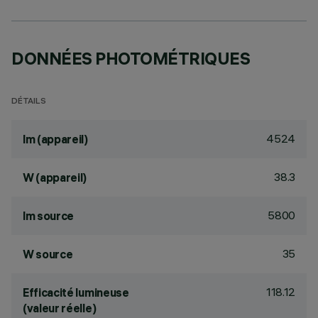
DONNÉES PHOTOMÉTRIQUES
DÉTAILS
4524
lm (appareil)
38.3
W (appareil)
5800
lm source
35
W source
118.12
Efficacité lumineuse
(valeur réelle)