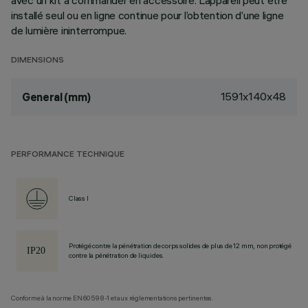
avec un kit à commander en accessoire. L’appareil peut être
installé seul ou en ligne continue pour l’obtention d’une ligne
de lumière ininterrompue.
DIMENSIONS
1591x140x48
General (mm)
PERFORMANCE TECHNIQUE
Class I
Protégé contre la pénétration de corps solides de plus de 12 mm, non protégé
contre la pénétration de liquides.
Conforme à la norme EN60598-1 et aux réglementations pertinentes.