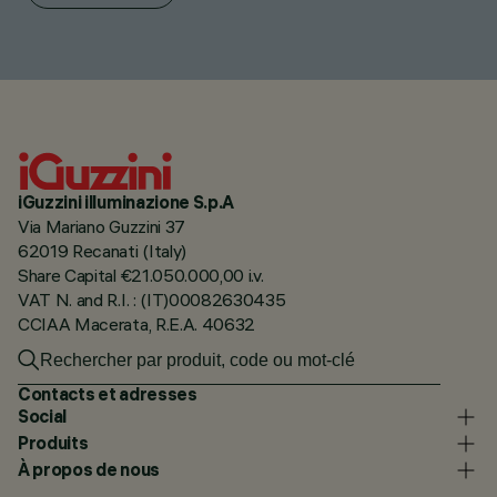
iGuzzini illuminazione S.p.A
Via Mariano Guzzini 37
62019 Recanati (Italy)
Share Capital €21.050.000,00 i.v.
VAT N. and R.I. : (IT)00082630435
CCIAA Macerata, R.E.A. 40632
Contacts et adresses
Social
Produits
À propos de nous