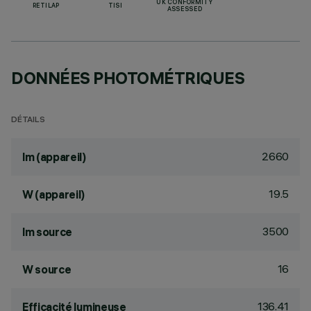
UK CONFORMITY
RETILAP
TISI
ASSESSED
DONNÉES PHOTOMÉTRIQUES
DÉTAILS
2660
lm (appareil)
19.5
W (appareil)
3500
lm source
16
W source
136.41
Efficacité lumineuse