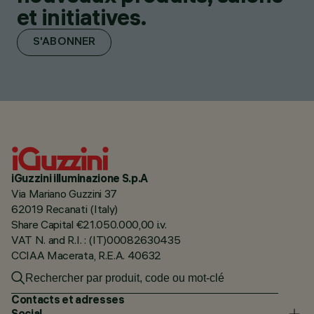
et initiatives.
S'ABONNER
iGuzzini illuminazione S.p.A
Via Mariano Guzzini 37
62019 Recanati (Italy)
Share Capital €21.050.000,00 i.v.
VAT N. and R.I. : (IT)00082630435
CCIAA Macerata, R.E.A. 40632
Contacts et adresses
Social