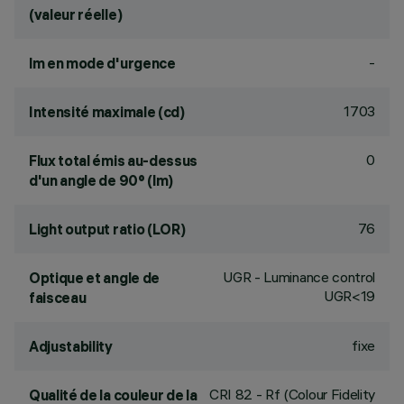
(valeur réelle)
-
lm en mode d'urgence
1703
Intensité maximale (cd)
0
Flux total émis au-dessus
d'un angle de 90° (lm)
76
Light output ratio (LOR)
UGR - Luminance control
Optique et angle de
UGR<19
faisceau
fixe
Adjustability
CRI
82
- Rf (Colour Fidelity
Qualité de la couleur de la