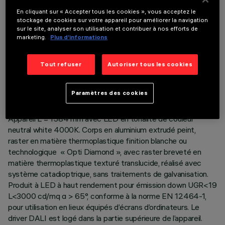
En cliquant sur « Accepter tous les cookies », vous acceptez le
stockage de cookies sur votre appareil pour améliorer la navigation
sur le site, analyser son utilisation et contribuer à nos efforts de
marketing.
Plus d’informations
DONNÉES TECHNIQUES
Tout refuser
Autoriser tous les cookies
DERNIÈRE MISE À JOUR: 06/08/2026
Paramètres des cookies
DESCRIPTION
Appareil L = 1584 mm avec LED en tonalité de couleur
neutral white 4000K. Corps en aluminium extrudé peint,
raster en matière thermoplastique finition blanche ou
technologique « Opti Diamond », avec raster breveté en
matière thermoplastique texturé translucide, réalisé avec
système catadioptrique, sans traitements de galvanisation.
Produit à LED à haut rendement pour émission down UGR<19
L<3000 cd/mq α > 65°, conforme à la norme EN 12464-1,
pour utilisation en lieux équipés d’écrans d’ordinateurs. Le
driver DALI est logé dans la partie supérieure de l’appareil.