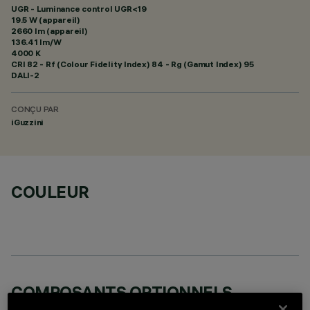
UGR - Luminance control UGR<19
19.5 W (appareil)
2660 lm (appareil)
136.41 lm/W
4000 K
CRI
82
- Rf (Colour Fidelity Index) 84 - Rg (Gamut Index) 95
DALI-2
CONÇU PAR
iGuzzini
COULEUR
COMPOSANTS OPTIONNELS