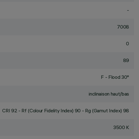
-
7008
0
89
F - Flood 30°
inclinaison haut/bas
CRI
92
- Rf (Colour Fidelity Index) 90 - Rg (Gamut Index) 98
3500 K