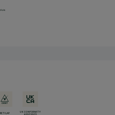
pluie.
UK CONFORMITY
RETILAP
ASSESSED