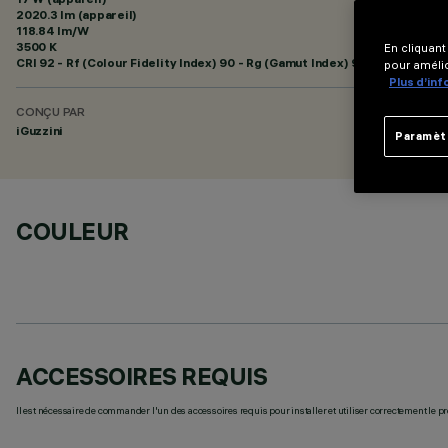
2020.3 lm (appareil)
118.84 lm/W
3500 K
En cliquant
CRI
92
- Rf (Colour Fidelity Index) 90 - Rg (Gamut Index) 98
pour amélio
Plus d’in
CONÇU PAR
iGuzzini
Paramèt
COULEUR
ACCESSOIRES REQUIS
Il est nécessaire de commander l'un des accessoires requis pour installer et utiliser correctement le pr