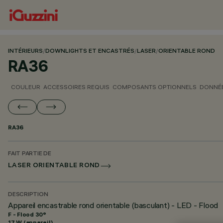
INTÉRIEURS
/
DOWNLIGHTS ET ENCASTRÉS
/
LASER
/
ORIENTABLE ROND
RA36
COULEUR
ACCESSOIRES REQUIS
COMPOSANTS OPTIONNELS
DONNÉE
RA36
FAIT PARTIE DE
LASER ORIENTABLE ROND
DESCRIPTION
Appareil encastrable rond orientable (basculant) - LED - Flood
F - Flood 30°
17 W (appareil)