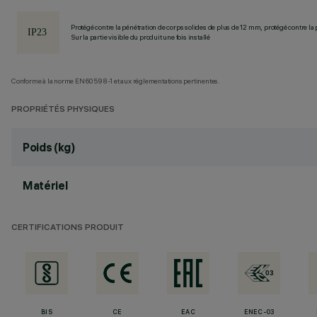
Protégé contre la pénétration de corps solides de plus de 12 mm, protégé contre la 
Sur la partie visible du produit une fois installé
Conforme à la norme EN60598-1 et aux réglementations pertinentes.
PROPRIÉTÉS PHYSIQUES
Poids (kg)
Matériel
CERTIFICATIONS PRODUIT
BIS
CE
EAC
ENEC-03