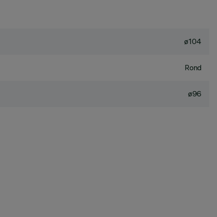
ø104
Rond
ø96