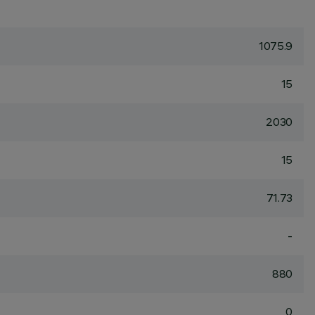
1075.9
15
2030
15
71.73
-
880
0