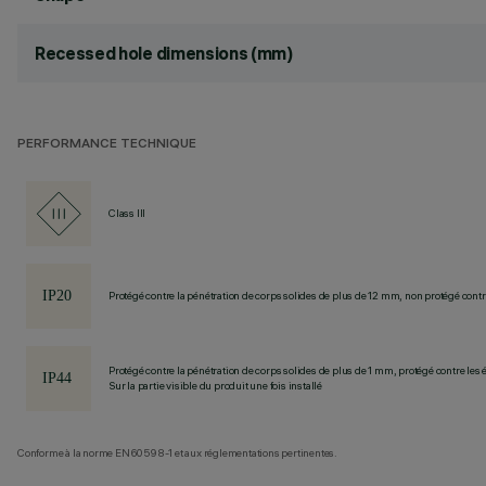
Recessed hole dimensions (mm)
PERFORMANCE TECHNIQUE
Class III
Protégé contre la pénétration de corps solides de plus de 12 mm, non protégé contre
Protégé contre la pénétration de corps solides de plus de 1 mm, protégé contre les
Sur la partie visible du produit une fois installé
Conforme à la norme EN60598-1 et aux réglementations pertinentes.