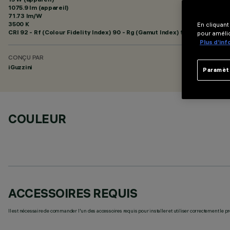
1075.9 lm (appareil)
71.73 lm/W
3500 K
En cliquant
CRI
92
- Rf (Colour Fidelity Index) 90 - Rg (Gamut Index) 98
pour amélio
Plus d’in
CONÇU PAR
iGuzzini
Paramèt
COULEUR
ACCESSOIRES REQUIS
Il est nécessaire de commander l'un des accessoires requis pour installer et utiliser correctement le pr