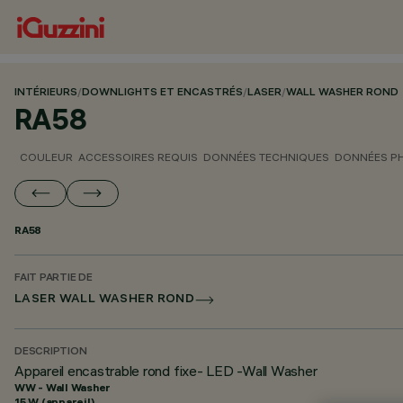
INTÉRIEURS
/
DOWNLIGHTS ET ENCASTRÉS
/
LASER
/
WALL WASHER ROND
RA58
COULEUR
ACCESSOIRES REQUIS
DONNÉES TECHNIQUES
DONNÉES P
RA58
FAIT PARTIE DE
LASER WALL WASHER ROND
DESCRIPTION
Appareil encastrable rond fixe- LED -Wall Washer
WW - Wall Washer
15 W (appareil)