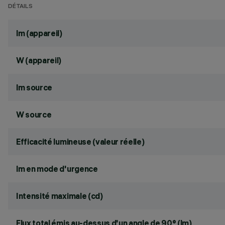
DÉTAILS
lm (appareil)
W (appareil)
lm source
W source
Efficacité lumineuse (valeur réelle)
lm en mode d'urgence
Intensité maximale (cd)
Flux total émis au-dessus d'un angle de 90° (lm)