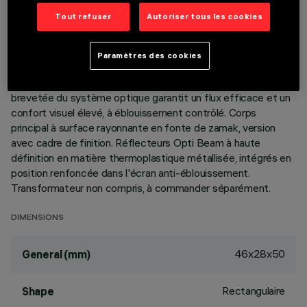
Tout refuser
Autoriser tous les cookies
DESCRIPTION
Appareil miniaturisé encastrable linéaire à 2 éléments
Paramètres des cookies
optiques pour sources LED - optiques fixes. Malgré les
dimensions extrêmement réduites du produit, la technologie
brevetée du système optique garantit un flux efficace et un
confort visuel élevé, à éblouissement contrôlé. Corps
principal à surface rayonnante en fonte de zamak, version
avec cadre de finition. Réflecteurs Opti Beam à haute
définition en matière thermoplastique métallisée, intégrés en
position renfoncée dans l'écran anti-éblouissement.
Transformateur non compris, à commander séparément.
DIMENSIONS
46x28x50
General (mm)
Rectangulaire
Shape