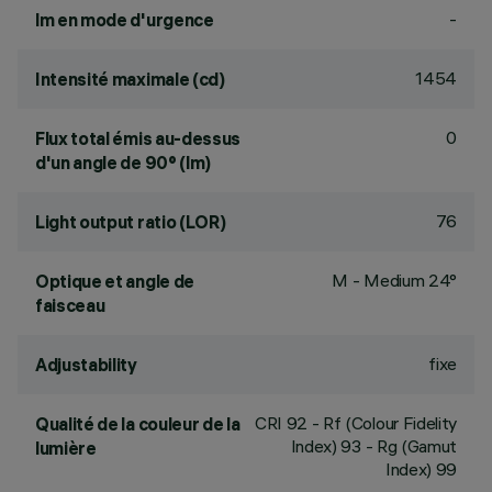
-
lm en mode d'urgence
1454
Intensité maximale (cd)
0
Flux total émis au-dessus
d'un angle de 90° (lm)
76
Light output ratio (LOR)
M - Medium 24°
Optique et angle de
faisceau
fixe
Adjustability
CRI
92
- Rf (Colour Fidelity
Qualité de la couleur de la
Index) 93 - Rg (Gamut
lumière
Index) 99