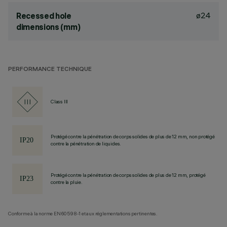
ø24
Recessed hole
dimensions (mm)
PERFORMANCE TECHNIQUE
Class III
Protégé contre la pénétration de corps solides de plus de 12 mm, non protégé
contre la pénétration de liquides.
Protégé contre la pénétration de corps solides de plus de 12 mm, protégé
contre la pluie.
Conforme à la norme EN60598-1 et aux réglementations pertinentes.