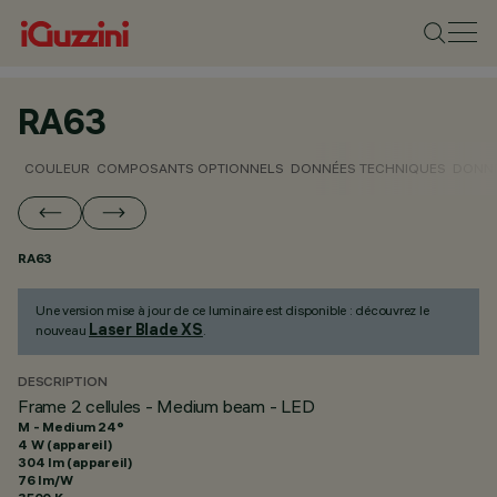
RA63
COULEUR
COMPOSANTS OPTIONNELS
DONNÉES TECHNIQUES
DONNÉ
RA63
Une version mise à jour de ce luminaire est disponible : découvrez le
Laser Blade XS
nouveau
.
DESCRIPTION
Frame 2 cellules - Medium beam - LED
M - Medium 24°
4 W (appareil)
304 lm (appareil)
76 lm/W