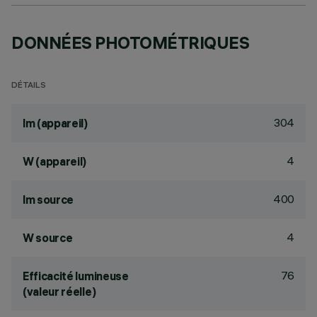
DONNÉES PHOTOMÉTRIQUES
DÉTAILS
304
lm (appareil)
4
W (appareil)
400
lm source
4
W source
76
Efficacité lumineuse
(valeur réelle)