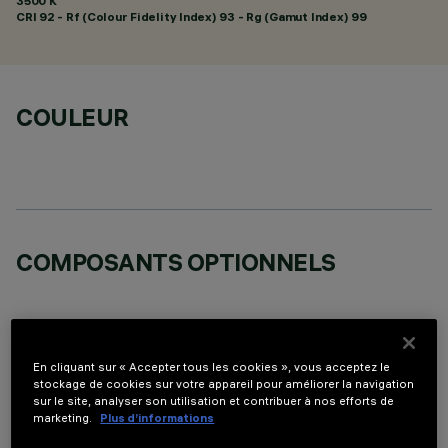
3500 K
CRI
92
- Rf (Colour Fidelity Index) 93 - Rg (Gamut Index) 99
COULEUR
COMPOSANTS OPTIONNELS
En cliquant sur « Accepter tous les cookies », vous acceptez le
stockage de cookies sur votre appareil pour améliorer la navigation
DONNÉES TECHNIQUES
sur le site, analyser son utilisation et contribuer à nos efforts de
marketing.
Plus d’informations
DERNIÈRE MISE À JOUR: 04/08/2026