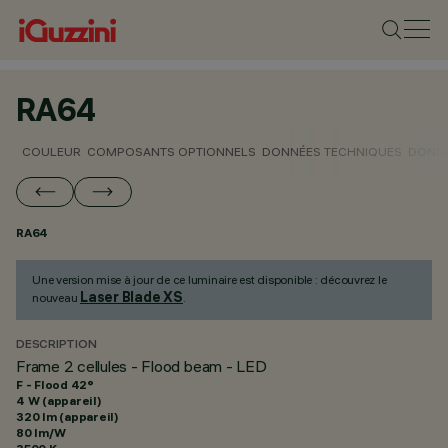
RA64
COULEUR
COMPOSANTS OPTIONNELS
DONNÉES TECHNIQUES
DONNÉ
RA64
Une version mise à jour de ce luminaire est disponible : découvrez le
Laser Blade XS
nouveau
.
DESCRIPTION
Frame 2 cellules - Flood beam - LED
F - Flood 42°
4 W (appareil)
320 lm (appareil)
80 lm/W