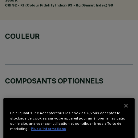
3500 K
CRI
92
- Rf (Colour Fidelity Index) 93 - Rg (Gamut Index) 99
COULEUR
COMPOSANTS OPTIONNELS
En cliquant sur « Accepter tous les cookies », vous acceptez le
stockage de cookies sur votre appareil pour améliorer la navigation
DONNÉES TECHNIQUES
sur le site, analyser son utilisation et contribuer à nos efforts de
marketing.
Plus d’informations
DERNIÈRE MISE À JOUR: 05/08/2026