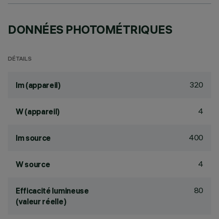
DONNÉES PHOTOMÉTRIQUES
DÉTAILS
320
lm (appareil)
4
W (appareil)
400
lm source
4
W source
80
Efficacité lumineuse
(valeur réelle)