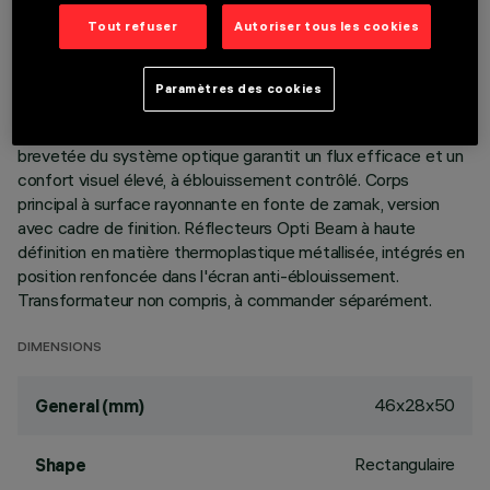
Tout refuser
Autoriser tous les cookies
DESCRIPTION
Appareil miniaturisé encastrable linéaire à 2 éléments
Paramètres des cookies
optiques pour sources LED - optiques fixes. Malgré les
dimensions extrêmement réduites du produit, la technologie
brevetée du système optique garantit un flux efficace et un
confort visuel élevé, à éblouissement contrôlé. Corps
principal à surface rayonnante en fonte de zamak, version
avec cadre de finition. Réflecteurs Opti Beam à haute
définition en matière thermoplastique métallisée, intégrés en
position renfoncée dans l'écran anti-éblouissement.
Transformateur non compris, à commander séparément.
DIMENSIONS
46x28x50
General (mm)
Rectangulaire
Shape