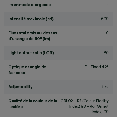
-
lm en mode d'urgence
699
Intensité maximale (cd)
0
Flux total émis au-dessus
d'un angle de 90° (lm)
80
Light output ratio (LOR)
F - Flood 42°
Optique et angle de
faisceau
fixe
Adjustability
CRI
92
- Rf (Colour Fidelity
Qualité de la couleur de la
Index) 93 - Rg (Gamut
lumière
Index) 99