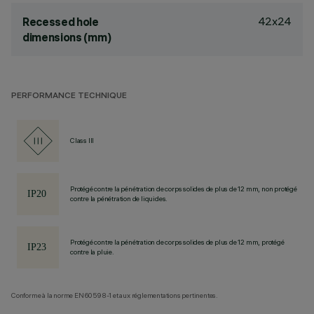
42x24
Recessed hole
dimensions (mm)
PERFORMANCE TECHNIQUE
Class III
Protégé contre la pénétration de corps solides de plus de 12 mm, non protégé
contre la pénétration de liquides.
Protégé contre la pénétration de corps solides de plus de 12 mm, protégé
contre la pluie.
Conforme à la norme EN60598-1 et aux réglementations pertinentes.