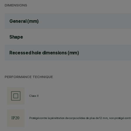
DIMENSIONS
General (mm)
Shape
Recessed hole dimensions (mm)
PERFORMANCE TECHNIQUE
Class II
Protégé contre la pénétration de corps solides de plus de 12 mm, non protégé contre