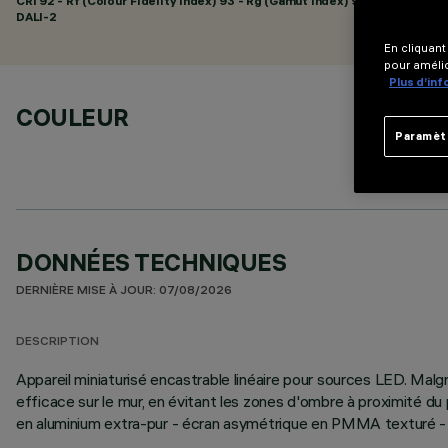
CRI
92
- Rf (Colour Fidelity Index) 93 - Rg (Gamut Index) 99
DALI-2
En cliquant
pour amélio
Plus d’in
COULEUR
Paramèt
DONNÉES TECHNIQUES
DERNIÈRE MISE À JOUR: 07/08/2026
DESCRIPTION
Appareil miniaturisé encastrable linéaire pour sources LED. Ma
efficace sur le mur, en évitant les zones d'ombre à proximité du
en aluminium extra-pur - écran asymétrique en PMMA texturé - châ