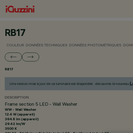
RB17
COULEUR
DONNÉES TECHNIQUES
DONNÉES PHOTOMÉTRIQUES
DONN
RB17
L
Une version mise à jour de ce luminaire est disponible : découvrez le nouveau
DESCRIPTION
Frame section 5 LED - Wall Washer
WW - Wall Washer
12.4 W (appareil)
364.8 lm (appareil)
29.42 lm/W
3500 K