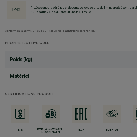
Protégé contre la pénétration de corps solides de plus de 1 mm, protégé contre la pl
Sur la partie visible du produit une fois installé
Conforme à la norme EN60598-1 et aux réglementations pertinentes.
PROPRIÉTÉS PHYSIQUES
Poids (kg)
Matériel
CERTIFICATIONS PRODUIT
BVB BYGGVARUBE-
BIS
EAC
ENEC-03
DÖMNINGEN