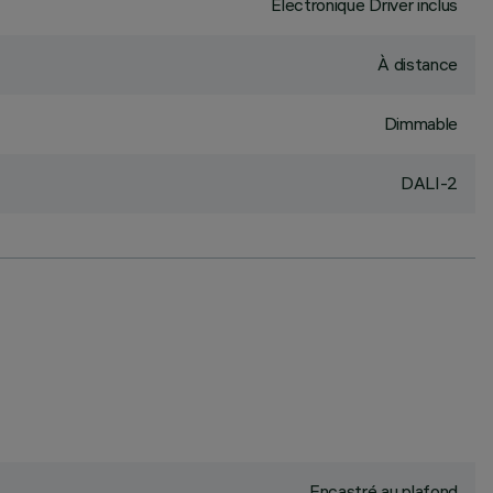
Électronique Driver inclus
À distance
Dimmable
DALI-2
Encastré au plafond