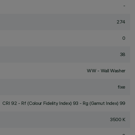
-
274
0
38
WW - Wall Washer
fixe
CRI
92
- Rf (Colour Fidelity Index) 93 - Rg (Gamut Index) 99
3500 K