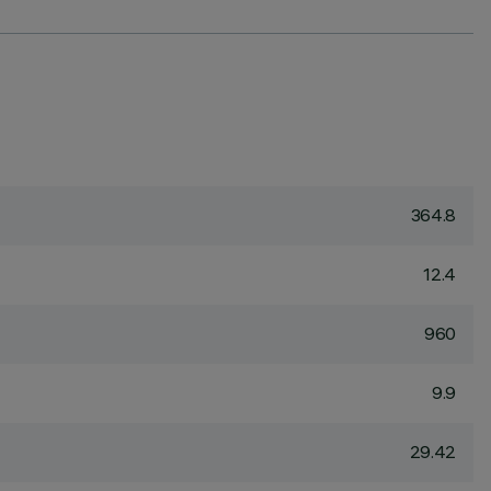
364.8
12.4
960
9.9
29.42