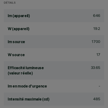
DÉTAILS
646
lm (appareil)
19.2
W (appareil)
1700
lm source
17
W source
33.65
Efficacité lumineuse
(valeur réelle)
-
lm en mode d'urgence
485
Intensité maximale (cd)