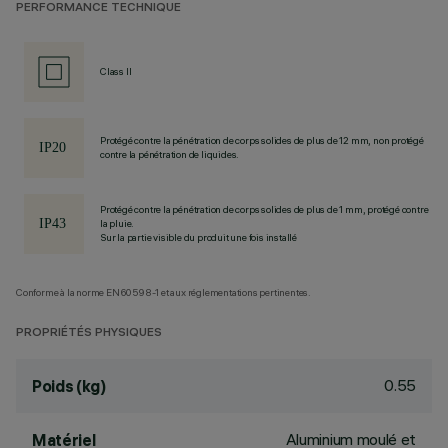
PERFORMANCE TECHNIQUE
Class II
Protégé contre la pénétration de corps solides de plus de 12 mm, non protégé
contre la pénétration de liquides.
Protégé contre la pénétration de corps solides de plus de 1 mm, protégé contre
la pluie.
Sur la partie visible du produit une fois installé
Conforme à la norme EN60598-1 et aux réglementations pertinentes.
PROPRIÉTÉS PHYSIQUES
0.55
Poids (kg)
Aluminium moulé et
Matériel