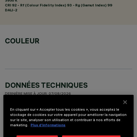
3500 K
CRI
92
- Rf (Colour Fidelity Index) 93 - Rg (Gamut Index) 99
DALI-2
COULEUR
DONNÉES TECHNIQUES
DERNIÈRE MISE À JOUR: 07/08/2026
En cliquant sur « Accepter tous les cookies », vous acceptez le
DESCRIPTION
stockage de cookies sur votre appareil pour améliorer la navigation
Appareil miniaturisé encastrable linéaire pour sources LED.
sur le site, analyser son utilisation et contribuer à nos efforts de
marketing.
Plus d’informations
Malgré les dimensions extrêmement réduites du produit, la
technologie brevetée du système otique garantit une