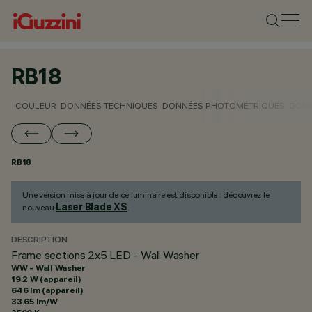
RB18
COULEUR
DONNÉES TECHNIQUES
DONNÉES PHOTOMÉTRIQUES
DONN
RB18
Une version mise à jour de ce luminaire est disponible : découvrez le
Laser Blade XS
nouveau
.
DESCRIPTION
Frame sections 2x5 LED - Wall Washer
WW - Wall Washer
19.2 W (appareil)
646 lm (appareil)
33.65 lm/W