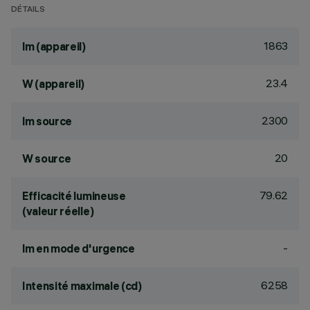
DÉTAILS
1863
lm (appareil)
23.4
W (appareil)
2300
lm source
20
W source
79.62
Efficacité lumineuse
(valeur réelle)
-
lm en mode d'urgence
6258
Intensité maximale (cd)