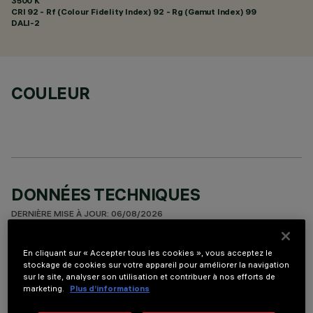
3500 K
CRI
92
- Rf (Colour Fidelity Index) 92 - Rg (Gamut Index) 99
DALI-2
COULEUR
DONNÉES TECHNIQUES
DERNIÈRE MISE À JOUR: 06/08/2026
DESCRIPTION
En cliquant sur « Accepter tous les cookies », vous acceptez le
stockage de cookies sur votre appareil pour améliorer la navigation
appareil miniaturisé à encastrer rectangulaire à 10 éléments
sur le site, analyser son utilisation et contribuer à nos efforts de
marketing.
Plus d’informations
optiques avec sources LED - optiques fixes - ouverture
flood. Corps principal à surface rayonnante en aluminium