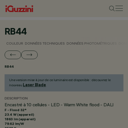
RB44
COULEUR
DONNÉES TECHNIQUES
DONNÉES PHOTOMÉTRIQUES
DONN
RB44
Une version mise à jour de ce luminaire est disponible : découvrez le
Laser Blade
nouveau
.
DESCRIPTION
Encastré à 10 cellules - LED - Warm White flood - DALI
F - Flood 32°
23.4 W (appareil)
1863 lm (appareil)
79.62 lm/W