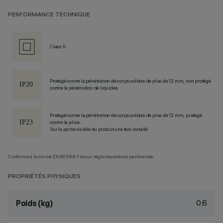
PERFORMANCE TECHNIQUE
Class II
Protégé contre la pénétration de corps solides de plus de 12 mm, non protégé
contre la pénétration de liquides.
Protégé contre la pénétration de corps solides de plus de 12 mm, protégé
contre la pluie.
Sur la partie visible du produit une fois installé
Conforme à la norme EN60598-1 et aux réglementations pertinentes.
PROPRIÉTÉS PHYSIQUES
0.6
Poids (kg)