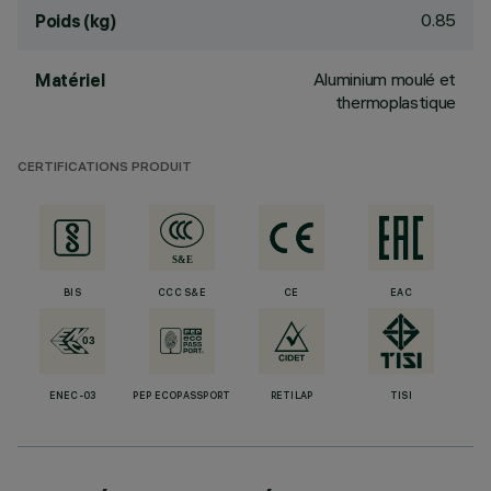
0.85
Poids (kg)
Aluminium moulé et
Matériel
thermoplastique
CERTIFICATIONS PRODUIT
BIS
CCC S&E
CE
EAC
ENEC-03
PEP ECOPASSPORT
RETILAP
TISI