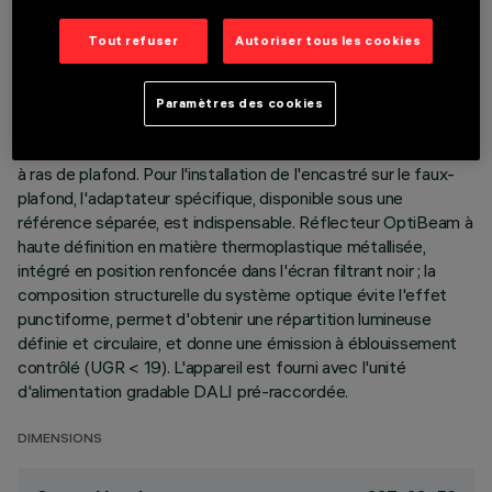
DERNIÈRE MISE À JOUR: 06/08/2026
Tout refuser
Autoriser tous les cookies
DESCRIPTION
Appareil miniaturisé encastrable linéaire à 15 éléments
Paramètres des cookies
optiques pour sources LED - optique fixe. Corps en
aluminium moulé sous pression ; version Minimal (sans cadre)
à ras de plafond. Pour l'installation de l'encastré sur le faux-
plafond, l'adaptateur spécifique, disponible sous une
référence séparée, est indispensable. Réflecteur OptiBeam à
haute définition en matière thermoplastique métallisée,
intégré en position renfoncée dans l'écran filtrant noir ; la
composition structurelle du système optique évite l'effet
punctiforme, permet d'obtenir une répartition lumineuse
définie et circulaire, et donne une émission à éblouissement
contrôlé (UGR < 19). L'appareil est fourni avec l'unité
d'alimentation gradable DALI pré-raccordée.
DIMENSIONS