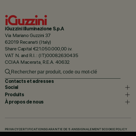
iGuzzini illuminazione S.p.A
Via Mariano Guzzini 37
62019 Recanati (Italy)
Share Capital €21.050.000,00 i.v.
VAT N. and R.I. : (IT)00082630435
CCIAA Macerata, R.E.A. 40632
Contacts et adresses
Social
Produits
À propos de nous
PRIVACY
CERTIFICATIONS
GARANTIE DE 5 ANS
SIGNALEMENTS
COOKIE POLICY
ACCESSIBILITY STATEMENT
NOS CODES
KNOWLEDGE BASE (LOGIN REQUIRED)