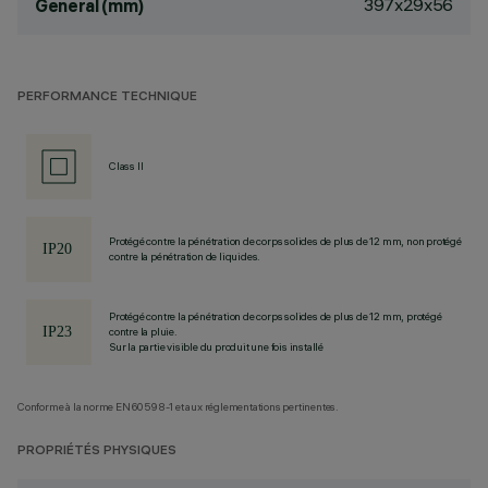
397x29x56
General (mm)
PERFORMANCE TECHNIQUE
Class II
Protégé contre la pénétration de corps solides de plus de 12 mm, non protégé
contre la pénétration de liquides.
Protégé contre la pénétration de corps solides de plus de 12 mm, protégé
contre la pluie.
Sur la partie visible du produit une fois installé
Conforme à la norme EN60598-1 et aux réglementations pertinentes.
PROPRIÉTÉS PHYSIQUES