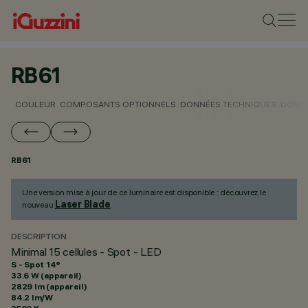
RB61
COULEUR
COMPOSANTS OPTIONNELS
DONNÉES TECHNIQUES
DONNÉ
RB61
Une version mise à jour de ce luminaire est disponible : découvrez le
Laser Blade
nouveau
.
DESCRIPTION
Minimal 15 cellules - Spot - LED
S - Spot 14°
33.6 W (appareil)
2829 lm (appareil)
84.2 lm/W