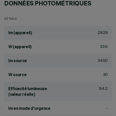
DONNÉES PHOTOMÉTRIQUES
DÉTAILS
2829
lm (appareil)
33.6
W (appareil)
3450
lm source
30
W source
84.2
Efficacité lumineuse
(valeur réelle)
-
lm en mode d'urgence