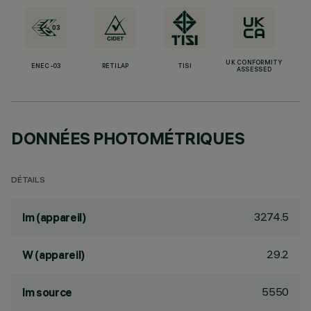
UK CONFORMITY
ENEC-03
RETILAP
TISI
ASSESSED
DONNÉES PHOTOMÉTRIQUES
DÉTAILS
3274.5
lm (appareil)
29.2
W (appareil)
5550
lm source