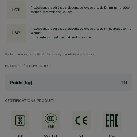
Protégé contre la pénétration de corps solides de plus de 12 mm, non protégé
contre la pénétration de liquides.
Protégé contre la pénétration de corps solides de plus de 1 mm, protégé contre
la pluie.
Sur la partie visible du produit une fois installé
Conforme à la norme EN60598-1 et aux réglementations pertinentes.
PROPRIÉTÉS PHYSIQUES
1.9
Poids (kg)
CERTIFICATIONS PRODUIT
BIS
CCC S&E
CE
EAC