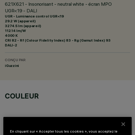
621X621 - Insonorisant - neutral white - écran MPO
UGR<19 - DALI
UGR - Luminance control UGR<19
29.2 W (appareil)
3274.5 lm (appareil)
112.14 lm/W
4000 K
CRI
82
- Rf (Colour Fidelity Index) 83 - Rg (Gamut Index) 93
DALI-2
CONÇU PAR
iGuzzini
COULEUR
En cliquant sur « Accepter tous les cookies », vous acceptez le