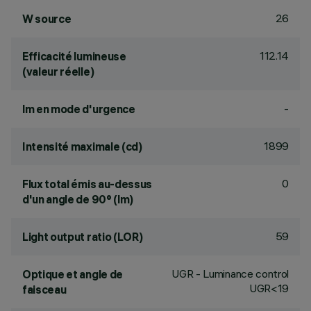
26
W source
112.14
Efficacité lumineuse
(valeur réelle)
-
lm en mode d'urgence
1899
Intensité maximale (cd)
0
Flux total émis au-dessus
d'un angle de 90° (lm)
59
Light output ratio (LOR)
UGR - Luminance control
Optique et angle de
UGR<19
faisceau