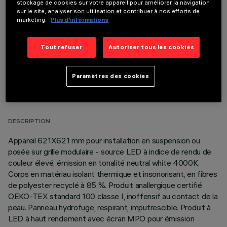
stockage de cookies sur votre appareil pour améliorer la navigation
COMPOSANTS OPTIONNELS
sur le site, analyser son utilisation et contribuer à nos efforts de
marketing.
Plus d’informations
Tout refuser
Autoriser tous les cookies
Paramètres des cookies
DONNÉES TECHNIQUES
DERNIÈRE MISE À JOUR: 06/08/2026
DESCRIPTION
Appareil 621X621 mm pour installation en suspension ou
posée sur grille modulaire - source LED à indice de rendu de
couleur élevé, émission en tonalité neutral white 4000K.
Corps en matériau isolant thermique et insonorisant, en fibres
de polyester recyclé à 85 %. Produit anallergique certifié
OEKO-TEX standard 100 classe I, inoffensif au contact de la
peau. Panneau hydrofuge, respirant, imputrescible. Produit à
LED à haut rendement avec écran MPO pour émission