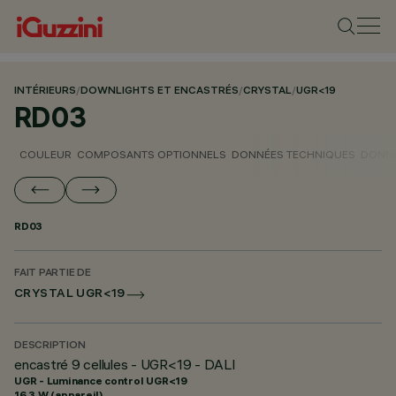
INTÉRIEURS
/
DOWNLIGHTS ET ENCASTRÉS
/
CRYSTAL
/
UGR<19
RD03
COULEUR
COMPOSANTS OPTIONNELS
DONNÉES TECHNIQUES
DONNÉ
RD03
FAIT PARTIE DE
CRYSTAL UGR<19
DESCRIPTION
encastré 9 cellules - UGR<19 - DALI
UGR - Luminance control UGR<19
16.3 W (appareil)