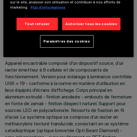
sur le site, analyser son utilisation et contribuer à nos efforts de
marketing.
Plus d’informations
Tout refuser
Autoriser tous les cookies
DONNÉES TECHNIQUES
DERNIÈRE MISE À JOUR: 05/08/2026
Paramètres des cookies
DESCRIPTION
Appareil encastrable composé d'un dispositif source, d’un
raster émetteur à 9 cellules et de composants de
fonctionnement. Version pour éclairage à luminance contrôlée
UGR < 19 - conforme à la norme en matière d’utilisation en
lieux équipés d’écrans d’affichage. Corps principal en
aluminium extrudé - finition anodisée - embouts de fermeture
en fonte de zamak - finition d’aspect naturel. Support pour
sources LED en polycarbonate. Ressorts de fixation en fil
d'acier. Le système optique se compose d’un raster en
méthacrylate texturé translucide, consistant en un système
catadioptrique (optique brevetée Opti Beam Diamond) -