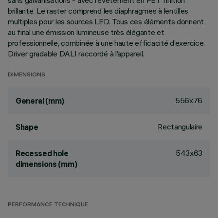
sans galvanisations - avec revêtement en PET finition
brillante. Le raster comprend les diaphragmes à lentilles
multiples pour les sources LED. Tous ces éléments donnent
au final une émission lumineuse très élégante et
professionnelle, combinée à une haute efficacité d’exercice.
Driver gradable DALI raccordé à l’appareil.
DIMENSIONS
556x76
General (mm)
Rectangulaire
Shape
543x63
Recessed hole
dimensions (mm)
PERFORMANCE TECHNIQUE