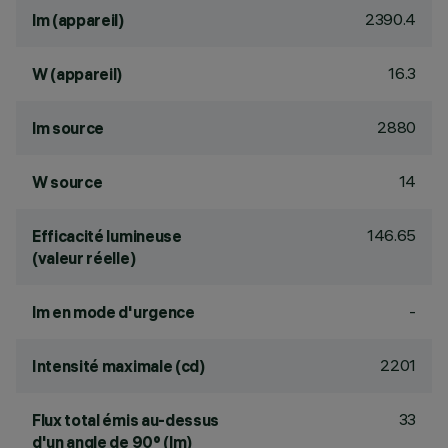
2390.4
lm (appareil)
16.3
W (appareil)
2880
lm source
14
W source
146.65
Efficacité lumineuse
(valeur réelle)
-
lm en mode d'urgence
2201
Intensité maximale (cd)
33
Flux total émis au-dessus
d'un angle de 90° (lm)