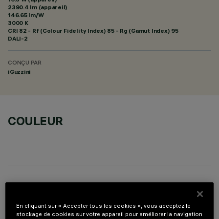
2390.4 lm (appareil)
146.65 lm/W
3000 K
CRI
82
- Rf (Colour Fidelity Index) 85 - Rg (Gamut Index) 95
DALI-2
CONÇU PAR
iGuzzini
COULEUR
COMPOSANTS OPTIONNELS
En cliquant sur « Accepter tous les cookies », vous acceptez le
stockage de cookies sur votre appareil pour améliorer la navigation