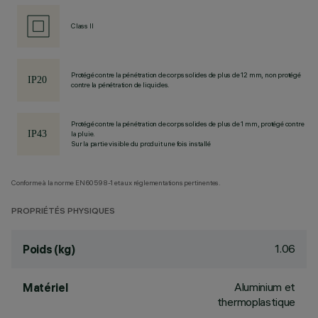
Class II
Protégé contre la pénétration de corps solides de plus de 12 mm, non protégé
contre la pénétration de liquides.
Protégé contre la pénétration de corps solides de plus de 1 mm, protégé contre
la pluie.
Sur la partie visible du produit une fois installé
Conforme à la norme EN60598-1 et aux réglementations pertinentes.
PROPRIÉTÉS PHYSIQUES
1.06
Poids (kg)
Aluminium et
Matériel
thermoplastique