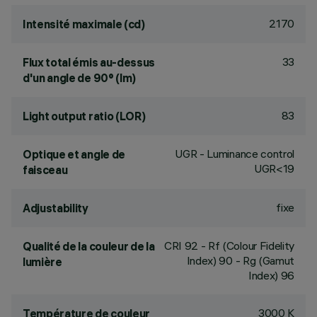
2170
Intensité maximale (cd)
33
Flux total émis au-dessus
d'un angle de 90° (lm)
83
Light output ratio (LOR)
UGR - Luminance control
Optique et angle de
UGR<19
faisceau
fixe
Adjustability
CRI
92
- Rf (Colour Fidelity
Qualité de la couleur de la
Index) 90 - Rg (Gamut
lumière
Index) 96
3000 K
Température de couleur