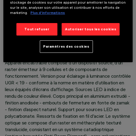
stockage de cookies sur votre appareil pour améliorer la navigation
sur le site, analyser son utilisation et contribuer à nos efforts de
marketing.
Plus d’informations
DONNÉES TECHNIQUES
Tout refuser
Autoriser tous les cookies
DERNIÈRE MISE À JOUR: 06/08/2026
Paramètres des cookies
DESCRIPTION
Appareil encastrable composé d'un dispositif source, d’un
raster émetteur à 9 cellules et de composants de
fonctionnement. Version pour éclairage à luminance contrôlée
UGR < 19 - conforme à la norme en matière d’utilisation en
lieux équipés d’écrans d’affichage. Sources LED à indice de
rendu de couleur élevé. Corps principal en aluminium extrudé -
finition anodisée - embouts de fermeture en fonte de zamak
- finition d’aspect naturel. Support pour sources LED en
polycarbonate. Ressorts de fixation en fil d'acier. Le système
optique se compose d’un raster en méthacrylate texturé
translucide, consistant en un système catadioptrique