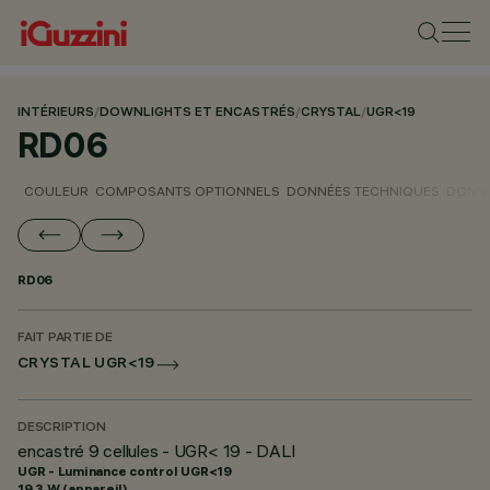
INTÉRIEURS
/
DOWNLIGHTS ET ENCASTRÉS
/
CRYSTAL
/
UGR<19
RD06
COULEUR
COMPOSANTS OPTIONNELS
DONNÉES TECHNIQUES
DONNÉ
RD06
FAIT PARTIE DE
CRYSTAL UGR<19
DESCRIPTION
encastré 9 cellules - UGR< 19 - DALI
UGR - Luminance control UGR<19
19.3 W (appareil)