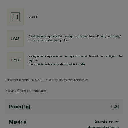
Class II
Protégé contre la pénétration de corps solides de plus de 12 mm, non protégé
contre la pénétration de liquides.
Protégé contre la pénétration de corps solides de plus de 1 mm, protégé contre
la pluie.
Sur la partie visible du produit une fois installé
Conforme à la norme EN60598-1 et aux réglementations pertinentes.
PROPRIÉTÉS PHYSIQUES
1.06
Poids (kg)
Aluminium et
Matériel
thermoplastique