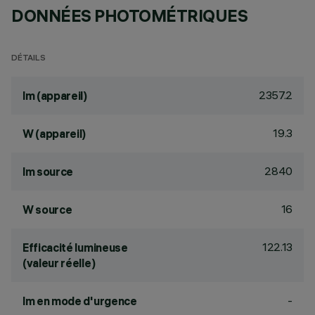
DONNÉES PHOTOMÉTRIQUES
DÉTAILS
2357.2
lm (appareil)
19.3
W (appareil)
2840
lm source
16
W source
122.13
Efficacité lumineuse
(valeur réelle)
-
lm en mode d'urgence