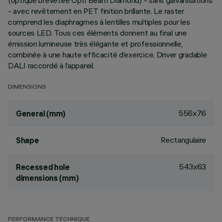
(optique brevetée Opti Beam Diamond) - sans galvanisations
- avec revêtement en PET finition brillante. Le raster
comprend les diaphragmes à lentilles multiples pour les
sources LED. Tous ces éléments donnent au final une
émission lumineuse très élégante et professionnelle,
combinée à une haute efficacité d’exercice. Driver gradable
DALI raccordé à l’appareil.
DIMENSIONS
556x76
General (mm)
Rectangulaire
Shape
543x63
Recessed hole
dimensions (mm)
PERFORMANCE TECHNIQUE