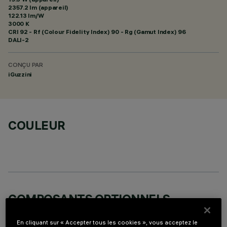
2357.2 lm (appareil)
122.13 lm/W
3000 K
CRI
92
- Rf (Colour Fidelity Index) 90 - Rg (Gamut Index) 96
DALI-2
CONÇU PAR
iGuzzini
COULEUR
COMPOSANTS OPTIONNELS
En cliquant sur « Accepter tous les cookies », vous acceptez le