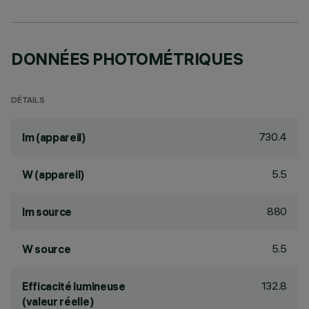
DONNÉES PHOTOMÉTRIQUES
DÉTAILS
730.4
lm (appareil)
5.5
W (appareil)
880
lm source
5.5
W source
132.8
Efficacité lumineuse
(valeur réelle)