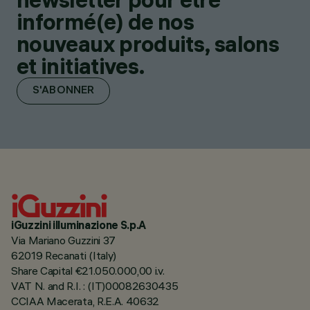
informé(e) de nos
nouveaux produits, salons
et initiatives.
S'ABONNER
iGuzzini illuminazione S.p.A
Via Mariano Guzzini 37
62019 Recanati (Italy)
Share Capital €21.050.000,00 i.v.
VAT N. and R.I. : (IT)00082630435
CCIAA Macerata, R.E.A. 40632