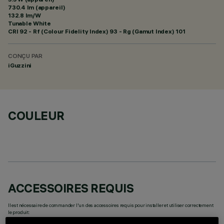
730.4 lm (appareil)
132.8 lm/W
Tunable White
CRI
92
- Rf (Colour Fidelity Index) 93 - Rg (Gamut Index) 101
CONÇU PAR
iGuzzini
COULEUR
ACCESSOIRES REQUIS
Il est nécessaire de commander l'un des accessoires requis pour installer et utiliser correctement
le produit: