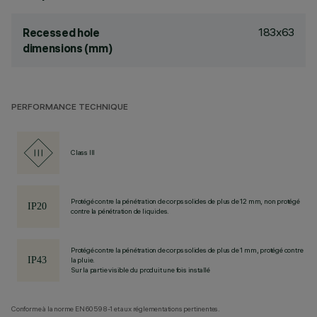
183x63
Recessed hole
dimensions (mm)
PERFORMANCE TECHNIQUE
Class III
Protégé contre la pénétration de corps solides de plus de 12 mm, non protégé
contre la pénétration de liquides.
Protégé contre la pénétration de corps solides de plus de 1 mm, protégé contre
la pluie.
Sur la partie visible du produit une fois installé
Conforme à la norme EN60598-1 et aux réglementations pertinentes.