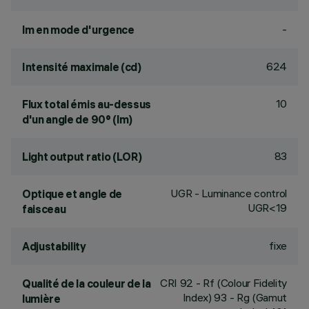
-
lm en mode d'urgence
624
Intensité maximale (cd)
10
Flux total émis au-dessus
d'un angle de 90° (lm)
83
Light output ratio (LOR)
UGR - Luminance control
Optique et angle de
UGR<19
faisceau
fixe
Adjustability
CRI
92
- Rf (Colour Fidelity
Qualité de la couleur de la
Index) 93 - Rg (Gamut
lumière