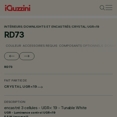
INTÉRIEURS
/
DOWNLIGHTS ET ENCASTRÉS
/
CRYSTAL
/
UGR<19
RD73
COULEUR
ACCESSOIRES REQUIS
COMPOSANTS OPTIONNELS
DONNÉE
RD73
FAIT PARTIE DE
CRYSTAL UGR<19
DESCRIPTION
encastré 3 cellules - UGR< 19 - Tunable White
UGR - Luminance control UGR<19
5.5 W (appareil)