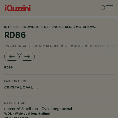
INTÉRIEURS
/
DOWNLIGHTS ET ENCASTRÉS
/
CRYSTAL
/
OVAL
RD86
COULEUR
ACCESSOIRES REQUIS
COMPOSANTS OPTIONNELS
DONNÉE
RD86
FAIT PARTIE DE
CRYSTAL OVAL
DESCRIPTION
encastré 3 cellules - Oval Longitudinal
WOL - Wide oval longitudinal
10 W (appareil)