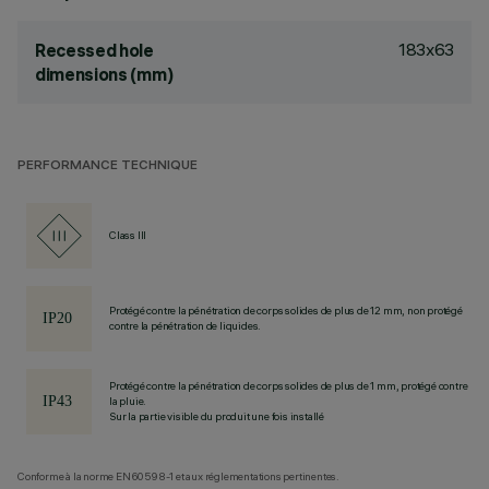
183x63
Recessed hole
dimensions (mm)
PERFORMANCE TECHNIQUE
Class III
Protégé contre la pénétration de corps solides de plus de 12 mm, non protégé
contre la pénétration de liquides.
Protégé contre la pénétration de corps solides de plus de 1 mm, protégé contre
la pluie.
Sur la partie visible du produit une fois installé
Conforme à la norme EN60598-1 et aux réglementations pertinentes.