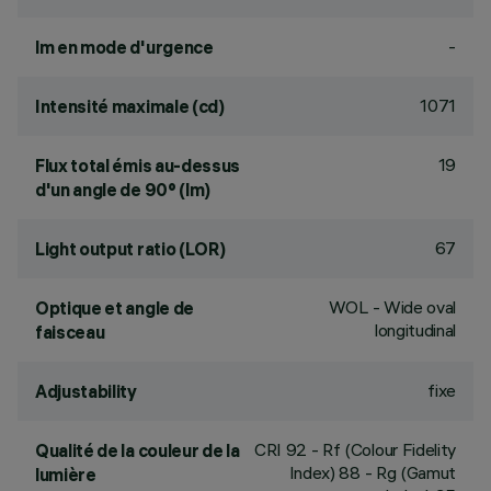
-
lm en mode d'urgence
1071
Intensité maximale (cd)
19
Flux total émis au-dessus
d'un angle de 90° (lm)
67
Light output ratio (LOR)
WOL - Wide oval
Optique et angle de
longitudinal
faisceau
fixe
Adjustability
CRI
92
- Rf (Colour Fidelity
Qualité de la couleur de la
Index) 88 - Rg (Gamut
lumière