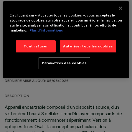
En cliquant sur « Accepter tous les cookies », vous acceptez le
stockage de cookies sur votre appareil pour améliorer la navigation
sur le site, analyser son utilisation et contribuer à nos efforts de
COMPOSANTS OPTIONNELS
marketing.
Plus d’informations
Tout refuser
Autoriser tous les cookies
Paramètres des cookies
DONNÉES TECHNIQUES
DERNIÈRE MISE À JOUR: 05/08/2026
DESCRIPTION
Appareil encastrable composé d'un dispositif source, d’un
raster émetteur à 3 cellules - modèle avec composants de
fonctionnement à commander séparément. Version à
optiques fixes Oval - la conception particulière des