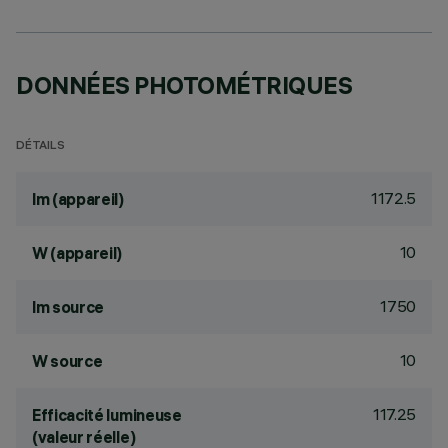
DONNÉES PHOTOMÉTRIQUES
DÉTAILS
1172.5
lm (appareil)
10
W (appareil)
1750
lm source
10
W source
117.25
Efficacité lumineuse
(valeur réelle)