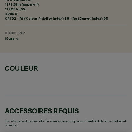
1172.5 lm (appareil)
117.25 lm/W
4000 K
CRI
92
- Rf (Colour Fidelity Index) 88 - Rg (Gamut Index) 95
CONÇU PAR
iGuzzini
COULEUR
ACCESSOIRES REQUIS
Il est nécessaire de commander l'un des accessoires requis pour installer et utiliser correctement
le produit: