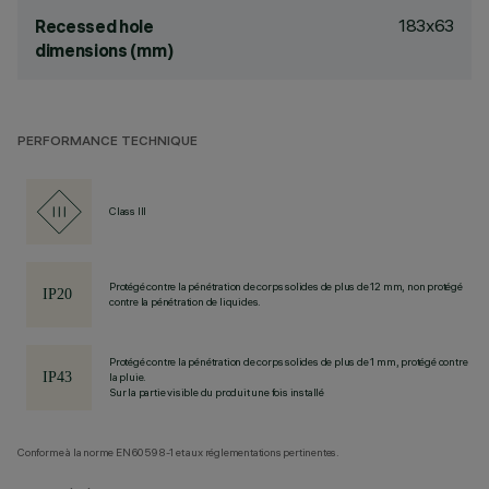
183x63
Recessed hole
dimensions (mm)
PERFORMANCE TECHNIQUE
Class III
Protégé contre la pénétration de corps solides de plus de 12 mm, non protégé
contre la pénétration de liquides.
Protégé contre la pénétration de corps solides de plus de 1 mm, protégé contre
la pluie.
Sur la partie visible du produit une fois installé
Conforme à la norme EN60598-1 et aux réglementations pertinentes.