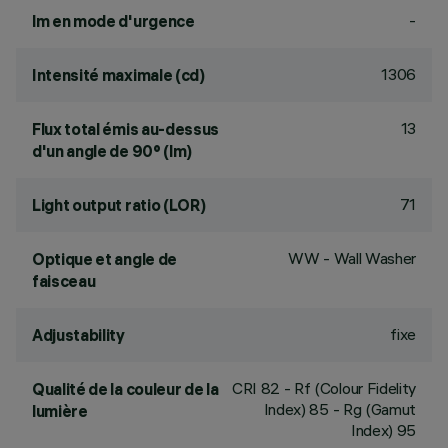
-
lm en mode d'urgence
1306
Intensité maximale (cd)
13
Flux total émis au-dessus
d'un angle de 90° (lm)
71
Light output ratio (LOR)
WW - Wall Washer
Optique et angle de
faisceau
fixe
Adjustability
CRI
82
- Rf (Colour Fidelity
Qualité de la couleur de la
Index) 85 - Rg (Gamut
lumière
Index) 95