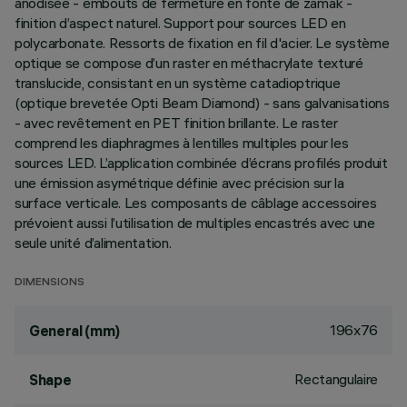
anodisée - embouts de fermeture en fonte de zamak -
finition d’aspect naturel. Support pour sources LED en
polycarbonate. Ressorts de fixation en fil d'acier. Le système
optique se compose d’un raster en méthacrylate texturé
translucide, consistant en un système catadioptrique
(optique brevetée Opti Beam Diamond) - sans galvanisations
- avec revêtement en PET finition brillante. Le raster
comprend les diaphragmes à lentilles multiples pour les
sources LED. L’application combinée d’écrans profilés produit
une émission asymétrique définie avec précision sur la
surface verticale. Les composants de câblage accessoires
prévoient aussi l’utilisation de multiples encastrés avec une
seule unité d’alimentation.
DIMENSIONS
196x76
General (mm)
Rectangulaire
Shape