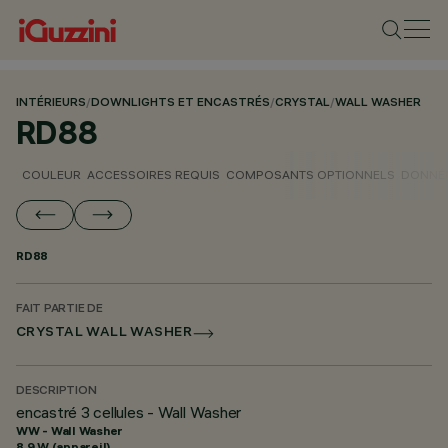
INTÉRIEURS
/
DOWNLIGHTS ET ENCASTRÉS
/
CRYSTAL
/
WALL WASHER
RD88
COULEUR
ACCESSOIRES REQUIS
COMPOSANTS OPTIONNELS
DONNÉE
RD88
FAIT PARTIE DE
CRYSTAL WALL WASHER
DESCRIPTION
encastré 3 cellules - Wall Washer
WW - Wall Washer
8.9 W (appareil)