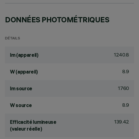
DONNÉES PHOTOMÉTRIQUES
DÉTAILS
1240.8
lm (appareil)
8.9
W (appareil)
1760
lm source
8.9
W source
139.42
Efficacité lumineuse
(valeur réelle)