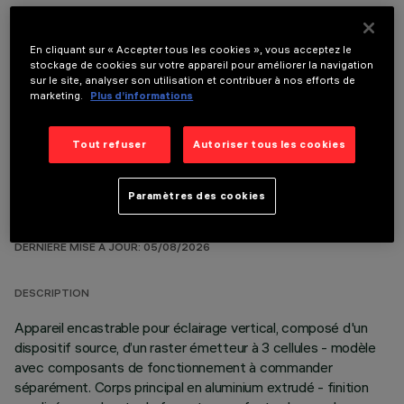
En cliquant sur « Accepter tous les cookies », vous acceptez le
stockage de cookies sur votre appareil pour améliorer la navigation
sur le site, analyser son utilisation et contribuer à nos efforts de
COMPOSANTS OPTIONNELS
marketing.
Plus d’informations
Tout refuser
Autoriser tous les cookies
Paramètres des cookies
DONNÉES TECHNIQUES
DERNIÈRE MISE À JOUR: 05/08/2026
DESCRIPTION
Appareil encastrable pour éclairage vertical, composé d'un
dispositif source, d’un raster émetteur à 3 cellules - modèle
avec composants de fonctionnement à commander
séparément. Corps principal en aluminium extrudé - finition