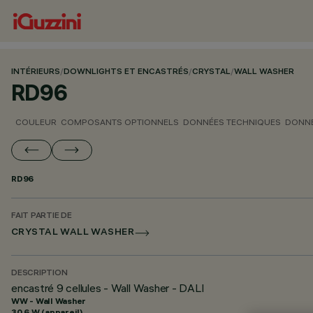
INTÉRIEURS
/
DOWNLIGHTS ET ENCASTRÉS
/
CRYSTAL
/
WALL WASHER
RD96
COULEUR
COMPOSANTS OPTIONNELS
DONNÉES TECHNIQUES
DONNÉ
RD96
FAIT PARTIE DE
CRYSTAL WALL WASHER
DESCRIPTION
encastré 9 cellules - Wall Washer - DALI
WW - Wall Washer
30.6 W (appareil)