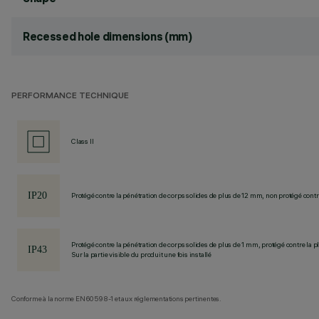
Recessed hole dimensions (mm)
PERFORMANCE TECHNIQUE
Class II
Protégé contre la pénétration de corps solides de plus de 12 mm, non protégé contre
Protégé contre la pénétration de corps solides de plus de 1 mm, protégé contre la pl
Sur la partie visible du produit une fois installé
Conforme à la norme EN60598-1 et aux réglementations pertinentes.