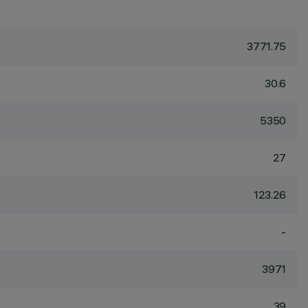
3771.75
30.6
5350
27
123.26
-
3971
39