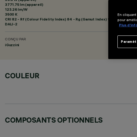
3771.75 lm (appareil)
123.26 lm/W
3500 K
En cliquant
CRI
82
- Rf (Colour Fidelity Index) 84 - Rg (Gamut Index) 94
pour amélio
DALI-2
Plus d’in
CONÇU PAR
Paramèt
iGuzzini
COULEUR
COMPOSANTS OPTIONNELS