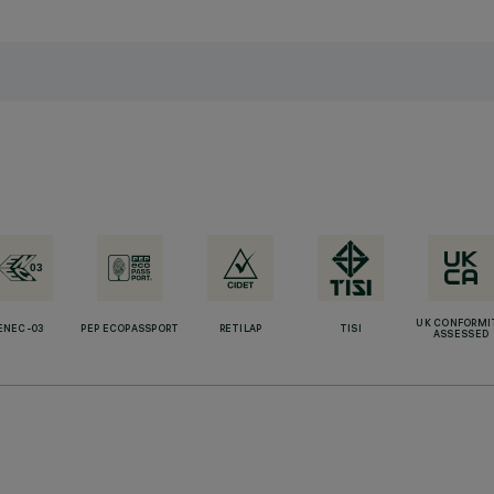
UK CONFORMI
ENEC-03
PEP ECOPASSPORT
RETILAP
TISI
ASSESSED