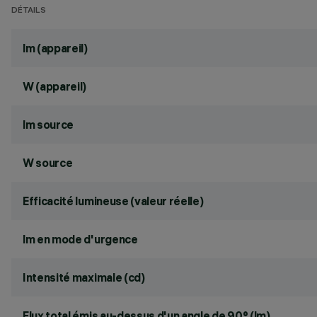
DÉTAILS
lm (appareil)
W (appareil)
lm source
W source
Efficacité lumineuse (valeur réelle)
lm en mode d'urgence
Intensité maximale (cd)
Flux total émis au-dessus d'un angle de 90° (lm)