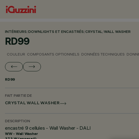
INTÉRIEURS
/
DOWNLIGHTS ET ENCASTRÉS
/
CRYSTAL
/
WALL WASHER
RD99
COULEUR
COMPOSANTS OPTIONNELS
DONNÉES TECHNIQUES
DONNÉ
RD99
FAIT PARTIE DE
CRYSTAL WALL WASHER
DESCRIPTION
encastré 9 cellules - Wall Washer - DALI
WW - Wall Washer
37.3 W (appareil)