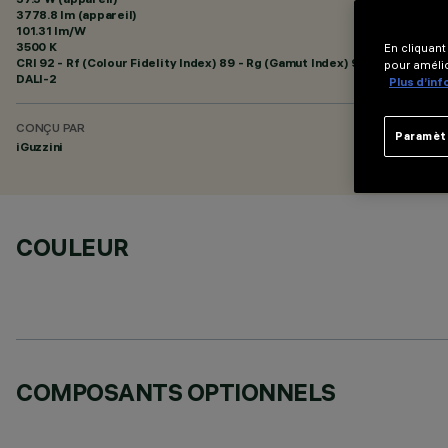
3778.8 lm (appareil)
101.31 lm/W
3500 K
En cliquant
CRI
92
- Rf (Colour Fidelity Index) 89 - Rg (Gamut Index) 95
pour amélio
DALI-2
Plus d’in
CONÇU PAR
Paramèt
iGuzzini
COULEUR
COMPOSANTS OPTIONNELS