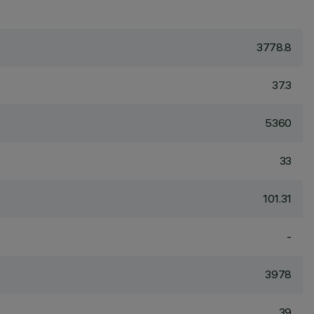
3778.8
37.3
5360
33
101.31
-
3978
39