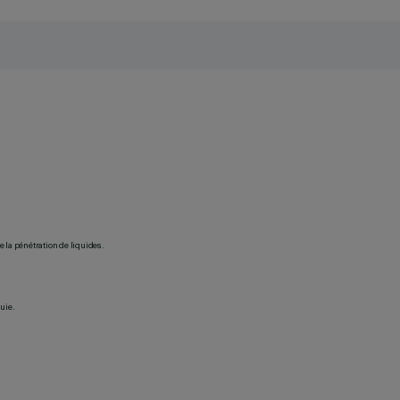
 la pénétration de liquides.
uie.