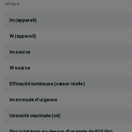
DÉTAILS
lm (appareil)
W (appareil)
lm source
W source
Efficacité lumineuse (valeur réelle)
lm en mode d'urgence
Intensité maximale (cd)
Flux total émis au-dessus d'un angle de 90° (lm)