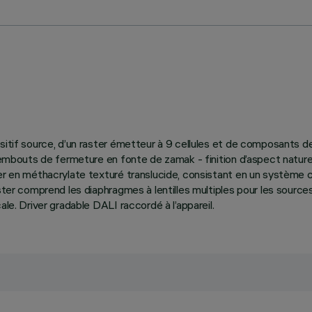
ositif source, d’un raster émetteur à 9 cellules et de composants
 - embouts de fermeture en fonte de zamak - finition d’aspect natu
ster en méthacrylate texturé translucide, consistant en un systèm
ster comprend les diaphragmes à lentilles multiples pour les source
le. Driver gradable DALI raccordé à l’appareil.