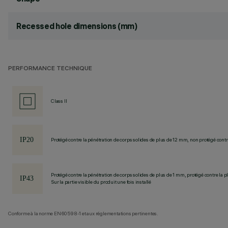
Recessed hole dimensions (mm)
PERFORMANCE TECHNIQUE
Class II
Protégé contre la pénétration de corps solides de plus de 12 mm, non protégé contre
Protégé contre la pénétration de corps solides de plus de 1 mm, protégé contre la pl
Sur la partie visible du produit une fois installé
Conforme à la norme EN60598-1 et aux réglementations pertinentes.