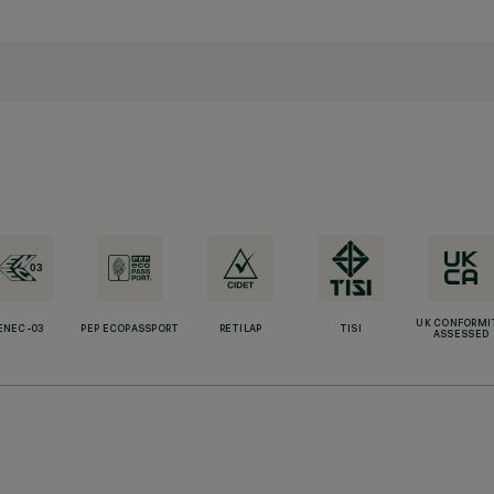
UK CONFORMI
ENEC-03
PEP ECOPASSPORT
RETILAP
TISI
ASSESSED