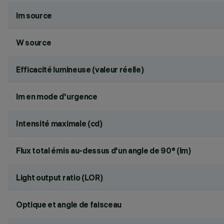
lm source
W source
Efficacité lumineuse (valeur réelle)
lm en mode d'urgence
Intensité maximale (cd)
Flux total émis au-dessus d'un angle de 90° (lm)
Light output ratio (LOR)
Optique et angle de faisceau