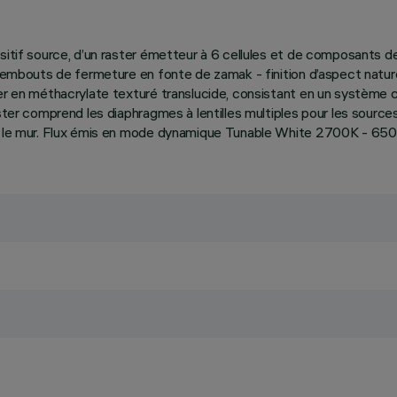
positif source, d’un raster émetteur à 6 cellules et de composants
 - embouts de fermeture en fonte de zamak - finition d’aspect nat
ster en méthacrylate texturé translucide, consistant en un systèm
aster comprend les diaphragmes à lentilles multiples pour les source
r le mur. Flux émis en mode dynamique Tunable White 2700K - 6500K