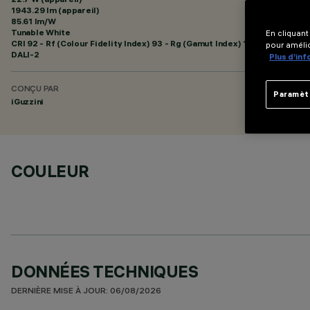
1943.29 lm (appareil)
85.61 lm/W
Tunable White
En cliquant
CRI
92
- Rf (Colour Fidelity Index) 93 - Rg (Gamut Index) 101
pour amélio
DALI-2
Plus d’in
CONÇU PAR
Paramèt
iGuzzini
COULEUR
DONNÉES TECHNIQUES
DERNIÈRE MISE À JOUR: 06/08/2026