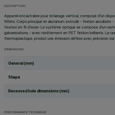
DESCRIPTION
Appareil encastrable pour éclairage vertical, composé d'un dis
White. Corps principal en aluminium extrudé - finition anodisée
fixation en fil d'acier. Le système optique se compose d’un ra
galvanisations - avec revêtement en PET finition brillante. Le r
thermoplastique. produit une émission définie avec précision su
DIMENSIONS
General (mm)
Shape
Recessed hole dimensions (mm)
PERFORMANCE TECHNIQUE