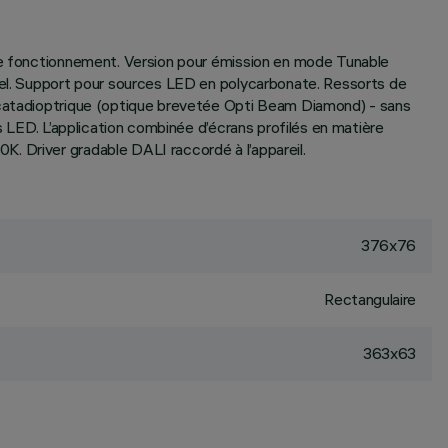
 de fonctionnement. Version pour émission en mode Tunable
urel. Support pour sources LED en polycarbonate. Ressorts de
e catadioptrique (optique brevetée Opti Beam Diamond) - sans
s LED. L’application combinée d’écrans profilés en matière
. Driver gradable DALI raccordé à l’appareil.
376x76
Rectangulaire
363x63