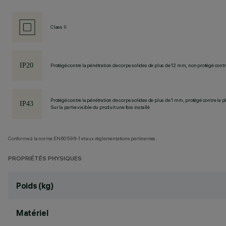
Class II
Protégé contre la pénétration de corps solides de plus de 12 mm, non protégé contre
Protégé contre la pénétration de corps solides de plus de 1 mm, protégé contre la pl
Sur la partie visible du produit une fois installé
Conforme à la norme EN60598-1 et aux réglementations pertinentes.
PROPRIÉTÉS PHYSIQUES
Poids (kg)
Matériel