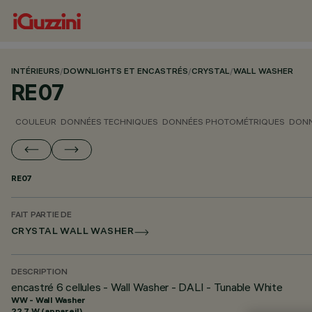
INTÉRIEURS
/
DOWNLIGHTS ET ENCASTRÉS
/
CRYSTAL
/
WALL WASHER
RE07
COULEUR
DONNÉES TECHNIQUES
DONNÉES PHOTOMÉTRIQUES
DONN
RE07
FAIT PARTIE DE
CRYSTAL WALL WASHER
DESCRIPTION
encastré 6 cellules - Wall Washer - DALI - Tunable White
WW - Wall Washer
22.7 W (appareil)