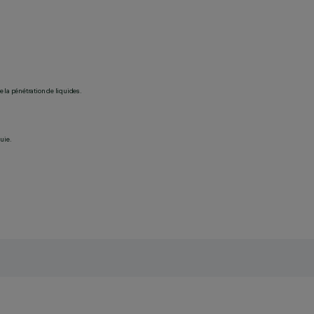
 la pénétration de liquides.
uie.