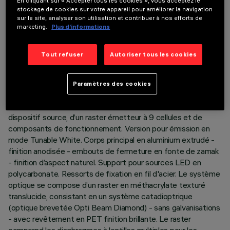
En cliquant sur « Accepter tous les cookies », vous acceptez le
stockage de cookies sur votre appareil pour améliorer la navigation
sur le site, analyser son utilisation et contribuer à nos efforts de
marketing.
Plus d’informations
DONNÉES TECHNIQUES
Tout refuser
Autoriser tous les cookies
DERNIÈRE MISE À JOUR: 06/08/2026
Paramètres des cookies
DESCRIPTION
Appareil encastrable pour éclairage vertical, composé d'un
dispositif source, d’un raster émetteur à 9 cellules et de
composants de fonctionnement. Version pour émission en
mode Tunable White. Corps principal en aluminium extrudé -
finition anodisée - embouts de fermeture en fonte de zamak
- finition d’aspect naturel. Support pour sources LED en
polycarbonate. Ressorts de fixation en fil d'acier. Le système
optique se compose d’un raster en méthacrylate texturé
translucide, consistant en un système catadioptrique
(optique brevetée Opti Beam Diamond) - sans galvanisations
- avec revêtement en PET finition brillante. Le raster