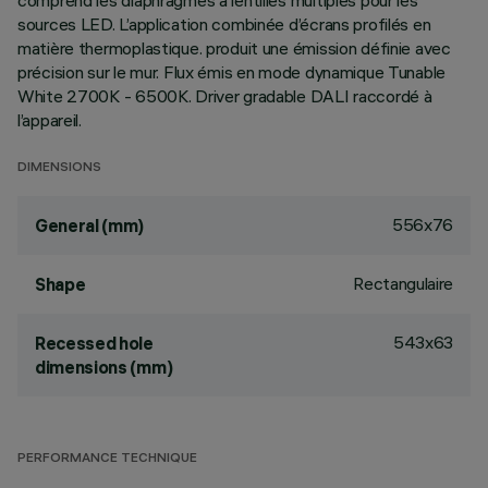
comprend les diaphragmes à lentilles multiples pour les
sources LED. L’application combinée d’écrans profilés en
matière thermoplastique. produit une émission définie avec
précision sur le mur. Flux émis en mode dynamique Tunable
White 2700K - 6500K. Driver gradable DALI raccordé à
l’appareil.
DIMENSIONS
556x76
General (mm)
Rectangulaire
Shape
543x63
Recessed hole
dimensions (mm)
PERFORMANCE TECHNIQUE