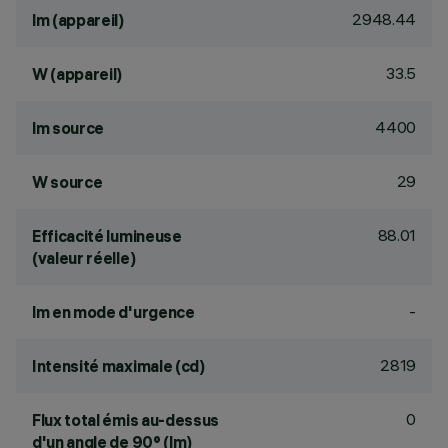
2948.44
lm (appareil)
33.5
W (appareil)
4400
lm source
29
W source
88.01
Efficacité lumineuse
(valeur réelle)
-
lm en mode d'urgence
2819
Intensité maximale (cd)
0
Flux total émis au-dessus
d'un angle de 90° (lm)