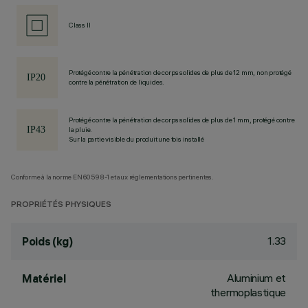
Class II
Protégé contre la pénétration de corps solides de plus de 12 mm, non protégé
contre la pénétration de liquides.
Protégé contre la pénétration de corps solides de plus de 1 mm, protégé contre
la pluie.
Sur la partie visible du produit une fois installé
Conforme à la norme EN60598-1 et aux réglementations pertinentes.
PROPRIÉTÉS PHYSIQUES
1.33
Poids (kg)
Aluminium et
Matériel
thermoplastique