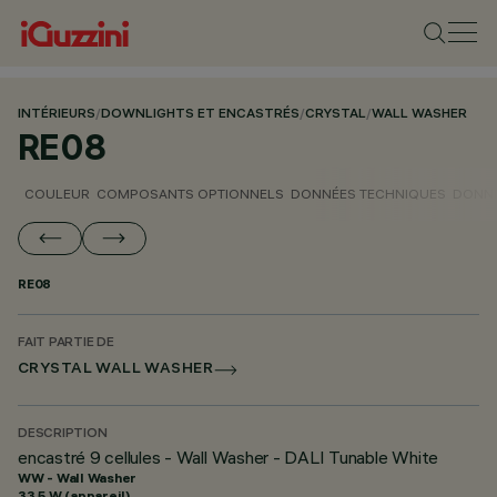
INTÉRIEURS
/
DOWNLIGHTS ET ENCASTRÉS
/
CRYSTAL
/
WALL WASHER
RE08
COULEUR
COMPOSANTS OPTIONNELS
DONNÉES TECHNIQUES
DONNÉ
RE08
FAIT PARTIE DE
CRYSTAL WALL WASHER
DESCRIPTION
encastré 9 cellules - Wall Washer - DALI Tunable White
WW - Wall Washer
33.5 W (appareil)