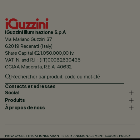
iGuzzini illuminazione S.p.A
Via Mariano Guzzini 37
62019 Recanati (Italy)
Share Capital €21.050.000,00 i.v.
VAT N. and R.I. : (IT)00082630435
CCIAA Macerata, R.E.A. 40632
Contacts et adresses
Social
Produits
À propos de nous
PRIVACY
CERTIFICATIONS
GARANTIE DE 5 ANS
SIGNALEMENTS
COOKIE POLICY