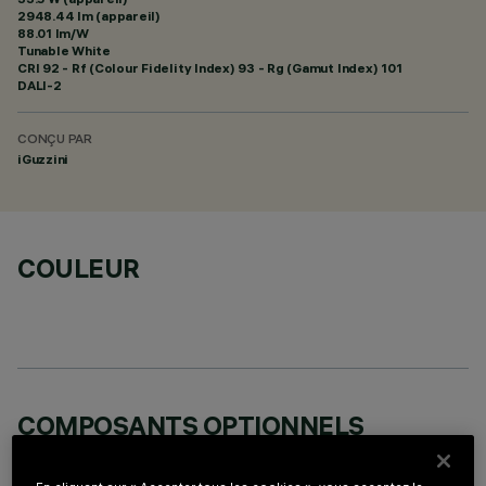
2948.44 lm (appareil)
88.01 lm/W
Tunable White
CRI
92
- Rf (Colour Fidelity Index) 93 - Rg (Gamut Index) 101
DALI-2
CONÇU PAR
iGuzzini
COULEUR
COMPOSANTS OPTIONNELS