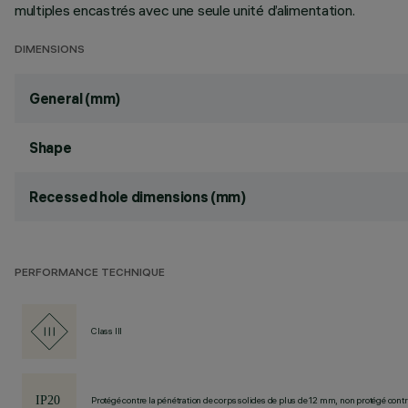
multiples encastrés avec une seule unité d’alimentation.
DIMENSIONS
General (mm)
Shape
Recessed hole dimensions (mm)
PERFORMANCE TECHNIQUE
Class III
Protégé contre la pénétration de corps solides de plus de 12 mm, non protégé contre