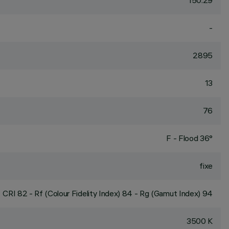
150.29
-
2895
13
76
F - Flood 36°
fixe
CRI
82
- Rf (Colour Fidelity Index) 84 - Rg (Gamut Index) 94
3500 K