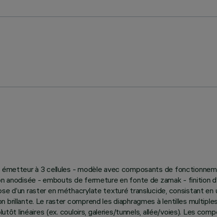
ter émetteur à 3 cellules - modèle avec composants de fonctionne
tion anodisée - embouts de fermeture en fonte de zamak - finition 
pose d’un raster en méthacrylate texturé translucide, consistant 
n brillante. Le raster comprend les diaphragmes à lentilles multipl
lutôt linéaires (ex. couloirs, galeries/tunnels, allée/voies). Les com