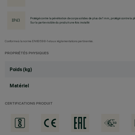
Protégé contre la pénétration de corps solides de plus de 1 mm, protégé contre la pl
Sur la partie visible du produit une fois installé
Conforme à la norme EN60598-1 et aux réglementations pertinentes.
PROPRIÉTÉS PHYSIQUES
Poids (kg)
Matériel
CERTIFICATIONS PRODUIT