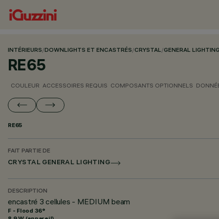
INTÉRIEURS
/
DOWNLIGHTS ET ENCASTRÉS
/
CRYSTAL
/
GENERAL LIGHTIN
RE65
COULEUR
ACCESSOIRES REQUIS
COMPOSANTS OPTIONNELS
DONNÉE
RE65
FAIT PARTIE DE
CRYSTAL GENERAL LIGHTING
DESCRIPTION
encastré 3 cellules - MEDIUM beam
F - Flood 36°
8.9 W (appareil)