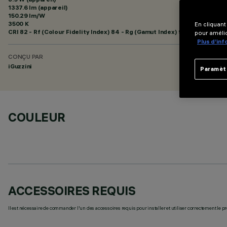
1337.6 lm (appareil)
150.29 lm/W
3500 K
En cliquant
CRI
82
- Rf (Colour Fidelity Index) 84 - Rg (Gamut Index) 94
pour amélio
Plus d’in
CONÇU PAR
iGuzzini
Paramèt
COULEUR
ACCESSOIRES REQUIS
Il est nécessaire de commander l'un des accessoires requis pour installer et utiliser correctement le pr