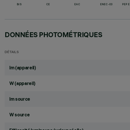
BIS
CE
EAC
ENEC-03
PEP 
DONNÉES PHOTOMÉTRIQUES
DÉTAILS
lm (appareil)
W (appareil)
lm source
W source