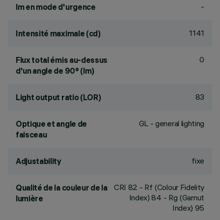
-
lm en mode d'urgence
1141
Intensité maximale (cd)
0
Flux total émis au-dessus
d'un angle de 90° (lm)
83
Light output ratio (LOR)
GL - general lighting
Optique et angle de
faisceau
fixe
Adjustability
CRI
82
- Rf (Colour Fidelity
Qualité de la couleur de la
Index) 84 - Rg (Gamut
lumière
Index) 95