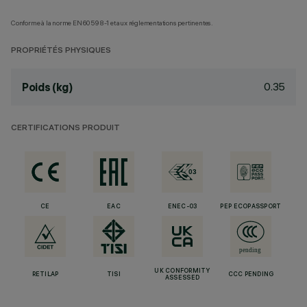
Conforme à la norme EN60598-1 et aux réglementations pertinentes.
PROPRIÉTÉS PHYSIQUES
0.35
Poids (kg)
CERTIFICATIONS PRODUIT
CE
EAC
ENEC-03
PEP ECOPASSPORT
UK CONFORMITY
RETILAP
TISI
CCC PENDING
ASSESSED