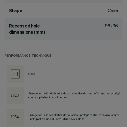
Carré
Shape
96x96
Recessed hole
dimensions (mm)
PERFORMANCE TECHNIQUE
Class II
Protégé contre la pénétration de corps solides de plus de 12 mm, non protégé
contre la pénétration de liquides.
Protégé contre la pénétration de poussière, protégé contre les éclaboussures.
Sur la partie visible du produit une fois installé