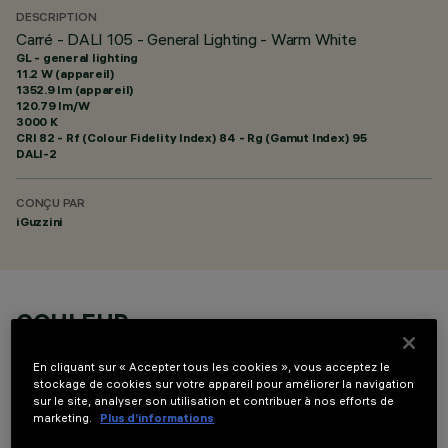
DESCRIPTION
Carré - DALI 105 - General Lighting - Warm White
GL - general lighting
11.2 W (appareil)
1352.9 lm (appareil)
120.79 lm/W
3000 K
CRI
82
- Rf (Colour Fidelity Index) 84 - Rg (Gamut Index) 95
DALI-2
CONÇU PAR
iGuzzini
COULEUR
En cliquant sur « Accepter tous les cookies », vous acceptez le
stockage de cookies sur votre appareil pour améliorer la navigation
sur le site, analyser son utilisation et contribuer à nos efforts de
marketing.
Plus d’informations