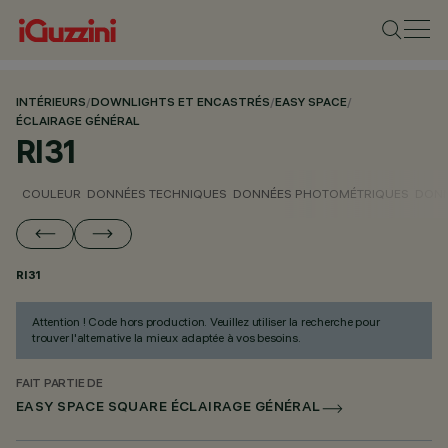
INTÉRIEURS
/
DOWNLIGHTS ET ENCASTRÉS
/
EASY SPACE
/
ÉCLAIRAGE GÉNÉRAL
RI31
COULEUR
DONNÉES TECHNIQUES
DONNÉES PHOTOMÉTRIQUES
DONN
RI31
Attention ! Code hors production. Veuillez utiliser la recherche pour
trouver l'alternative la mieux adaptée à vos besoins.
FAIT PARTIE DE
EASY SPACE SQUARE ÉCLAIRAGE GÉNÉRAL