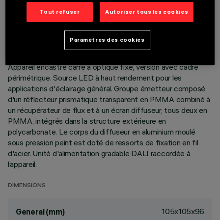
DONNÉES TECHNIQUES
Tout refuser
Autoriser tous les cookies
DERNIÈRE MISE À JOUR: 06/08/2026
Paramètres des cookies
DESCRIPTION
Appareil encastré carré à optique fixe, version avec cadre
périmétrique. Source LED à haut rendement pour les
applications d'éclairage général. Groupe émetteur composé
d'un réflecteur prismatique transparent en PMMA combiné à
un récupérateur de flux et à un écran diffuseur, tous deux en
PMMA, intégrés dans la structure extérieure en
polycarbonate. Le corps du diffuseur en aluminium moulé
sous pression peint est doté de ressorts de fixation en fil
d'acier. Unité d'alimentation gradable DALI raccordée à
l’appareil.
DIMENSIONS
105x105x96
General (mm)