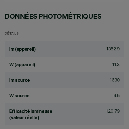
DONNÉES PHOTOMÉTRIQUES
DÉTAILS
1352.9
lm (appareil)
11.2
W (appareil)
1630
lm source
9.5
W source
120.79
Efficacité lumineuse
(valeur réelle)