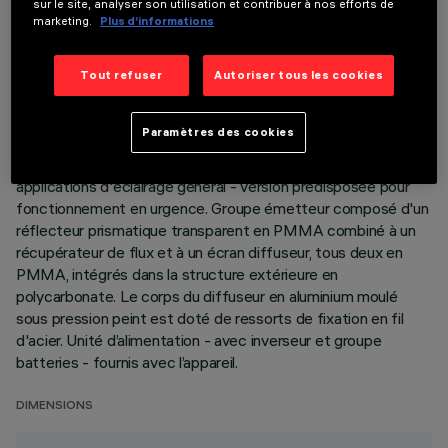
sur le site, analyser son utilisation et contribuer à nos efforts de
DONNÉES TECHNIQUES
marketing.
Plus d’informations
DERNIÈRE MISE À JOUR: 07/08/2026
Tout refuser
Autoriser tous les cookies
DESCRIPTION
Paramètres des cookies
Appareil encastré carré à optique fixe, version avec cadre
périmétrique. Source LED à haut rendement pour les
applications d'éclairage général - version prédisposée pour
fonctionnement en urgence. Groupe émetteur composé d'un
réflecteur prismatique transparent en PMMA combiné à un
récupérateur de flux et à un écran diffuseur, tous deux en
PMMA, intégrés dans la structure extérieure en
polycarbonate. Le corps du diffuseur en aluminium moulé
sous pression peint est doté de ressorts de fixation en fil
d'acier. Unité d’alimentation - avec inverseur et groupe
batteries - fournis avec l’appareil.
DIMENSIONS