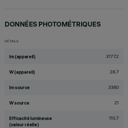
DONNÉES PHOTOMÉTRIQUES
DÉTAILS
3177.2
lm (appareil)
28.7
W (appareil)
3380
lm source
21
W source
110.7
Efficacité lumineuse
(valeur réelle)