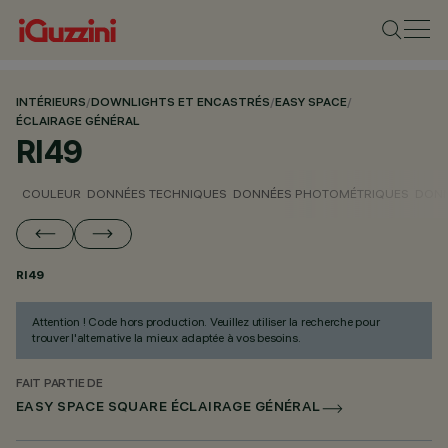
INTÉRIEURS
/
DOWNLIGHTS ET ENCASTRÉS
/
EASY SPACE
/
ÉCLAIRAGE GÉNÉRAL
RI49
COULEUR
DONNÉES TECHNIQUES
DONNÉES PHOTOMÉTRIQUES
DONN
RI49
Attention ! Code hors production. Veuillez utiliser la recherche pour
trouver l'alternative la mieux adaptée à vos besoins.
FAIT PARTIE DE
EASY SPACE SQUARE ÉCLAIRAGE GÉNÉRAL