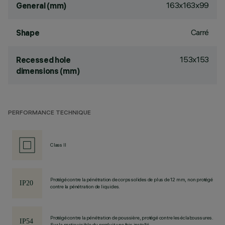
163x163x99
General (mm)
Carré
Shape
153x153
Recessed hole
dimensions (mm)
PERFORMANCE TECHNIQUE
Class II
Protégé contre la pénétration de corps solides de plus de 12 mm, non protégé
contre la pénétration de liquides.
Protégé contre la pénétration de poussière, protégé contre les éclaboussures.
Sur la partie visible du produit une fois installé