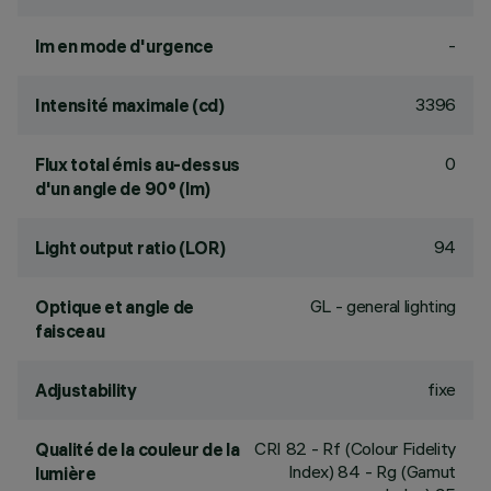
-
lm en mode d'urgence
3396
Intensité maximale (cd)
0
Flux total émis au-dessus
d'un angle de 90° (lm)
94
Light output ratio (LOR)
GL - general lighting
Optique et angle de
faisceau
fixe
Adjustability
CRI
82
- Rf (Colour Fidelity
Qualité de la couleur de la
Index) 84 - Rg (Gamut
lumière