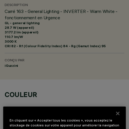
DESCRIPTION
Carré 163 - General Lighting - INVERTER - Warm White -
fonctionnement en Urgence
GL - general lighting
28.7 W (appareil)
3177.2 lm (appareil)
110.7 lm/W
3000 K
CRI
82
- Rf (Colour Fidelity Index) 84 - Rg (Gamut Index) 95
CONÇU PAR
iGuzzini
COULEUR
En cliquant sur « Accepter tous les cookies », vous acceptez le
stockage de cookies sur votre appareil pour améliorer la navigation