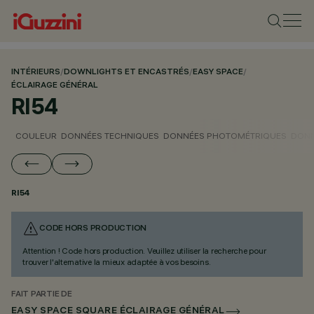
INTÉRIEURS
/
DOWNLIGHTS ET ENCASTRÉS
/
EASY SPACE
/
ÉCLAIRAGE GÉNÉRAL
RI54
COULEUR
DONNÉES TECHNIQUES
DONNÉES PHOTOMÉTRIQUES
DONN
RI54
CODE HORS PRODUCTION
Attention ! Code hors production. Veuillez utiliser la recherche pour
trouver l'alternative la mieux adaptée à vos besoins.
FAIT PARTIE DE
EASY SPACE SQUARE ÉCLAIRAGE GÉNÉRAL