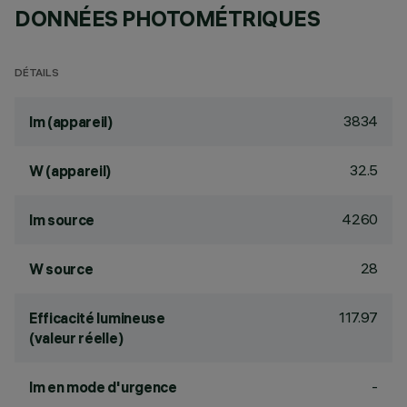
DONNÉES PHOTOMÉTRIQUES
DÉTAILS
3834
lm (appareil)
32.5
W (appareil)
4260
lm source
28
W source
117.97
Efficacité lumineuse
(valeur réelle)
-
lm en mode d'urgence