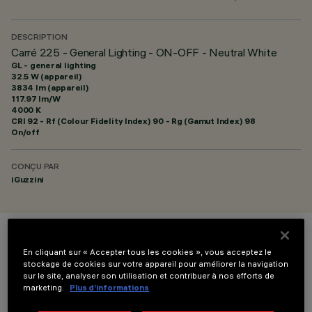
DESCRIPTION
Carré 225 - General Lighting - ON-OFF - Neutral White
GL - general lighting
32.5 W (appareil)
3834 lm (appareil)
117.97 lm/W
4000 K
CRI
92
- Rf (Colour Fidelity Index) 90 - Rg (Gamut Index) 98
On/off
CONÇU PAR
iGuzzini
COULEUR
En cliquant sur « Accepter tous les cookies », vous acceptez le
stockage de cookies sur votre appareil pour améliorer la navigation
sur le site, analyser son utilisation et contribuer à nos efforts de
marketing.
Plus d’informations