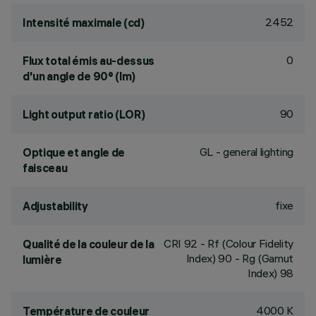
2452
Intensité maximale (cd)
0
Flux total émis au-dessus
d'un angle de 90° (lm)
90
Light output ratio (LOR)
GL - general lighting
Optique et angle de
faisceau
fixe
Adjustability
CRI
92
- Rf (Colour Fidelity
Qualité de la couleur de la
Index) 90 - Rg (Gamut
lumière
Index) 98
4000 K
Température de couleur