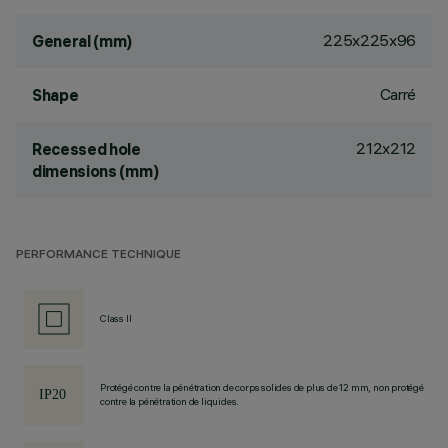
225x225x96
General (mm)
Carré
Shape
212x212
Recessed hole
dimensions (mm)
PERFORMANCE TECHNIQUE
Class II
Protégé contre la pénétration de corps solides de plus de 12 mm, non protégé
contre la pénétration de liquides.