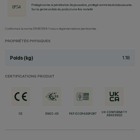
Protégé contre la pénétration de poussière, protégé contre les éclaboussures.
Sur la partie visible du produit une fois installé
Conforme à la norme EN60598-1 et aux réglementations pertinentes.
PROPRIÉTÉS PHYSIQUES
1.18
Poids (kg)
CERTIFICATIONS PRODUIT
UK CONFORMITY
CE
ENEC-03
PEP ECOPASSPORT
ASSESSED