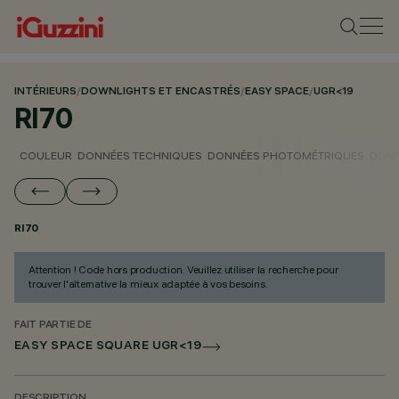
INTÉRIEURS
/
DOWNLIGHTS ET ENCASTRÉS
/
EASY SPACE
/
UGR<19
RI70
COULEUR
DONNÉES TECHNIQUES
DONNÉES PHOTOMÉTRIQUES
DONN
RI70
Attention ! Code hors production. Veuillez utiliser la recherche pour
trouver l'alternative la mieux adaptée à vos besoins.
FAIT PARTIE DE
EASY SPACE SQUARE UGR<19
DESCRIPTION