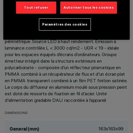
DONNÉES TECHNIQUES
Tout refuser
Autoriser tous les cookies
DERNIÈRE MISE À JOUR: 05/08/2026
DESCRIPTION
Paramètres des cookies
Appareil encastré carré à optique fixe, version avec cadre
périmétrique. Source LED à haut rendement. Émission à
luminance contrôlée L < 3000 cd/m2 - UGR < 19 - idéale
pour les espaces équipés d’écrans d’ordinateurs. Groupe
émetteur intégré dans la structure extérieure en
polycarbonate - composée d'un réflecteur prismatique en
PMMA combiné à un récupérateur de flux et d'un écran plat
en PMMA transparent combiné à un film PET finition satinée.
Le corps du diffuseur en aluminium moulé sous pression peint
est doté de ressorts de fixation en fil d'acier. Unité
d'alimentation gradable DALI raccordée à l’appareil.
DIMENSIONS
163x163x99
General (mm)