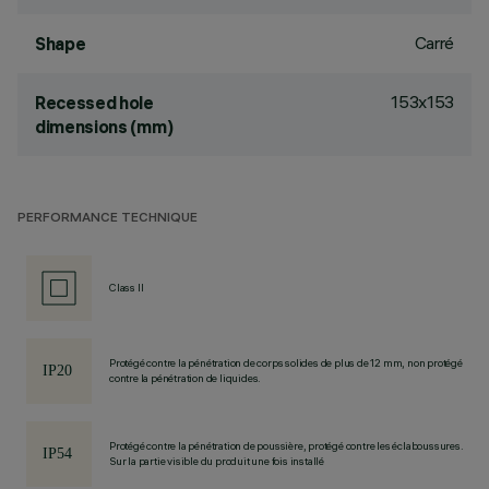
Carré
Shape
153x153
Recessed hole
dimensions (mm)
PERFORMANCE TECHNIQUE
Class II
Protégé contre la pénétration de corps solides de plus de 12 mm, non protégé
contre la pénétration de liquides.
Protégé contre la pénétration de poussière, protégé contre les éclaboussures.
Sur la partie visible du produit une fois installé