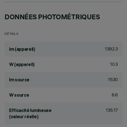
DONNÉES PHOTOMÉTRIQUES
DÉTAILS
1392.3
lm (appareil)
10.3
W (appareil)
1530
lm source
8.6
W source
135.17
Efficacité lumineuse
(valeur réelle)