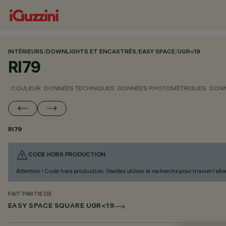
INTÉRIEURS
/
DOWNLIGHTS ET ENCASTRÉS
/
EASY SPACE
/
UGR<19
RI79
COULEUR
DONNÉES TECHNIQUES
DONNÉES PHOTOMÉTRIQUES
DONN
RI79
CODE HORS PRODUCTION
Attention ! Code hors production. Veuillez utiliser la recherche pour trouver l'al
FAIT PARTIE DE
EASY SPACE SQUARE UGR<19