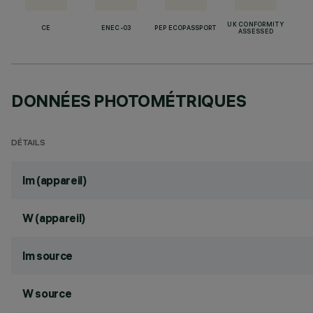
UK CONFORMITY
CE
ENEC-03
PEP ECOPASSPORT
ASSESSED
DONNÉES PHOTOMÉTRIQUES
DÉTAILS
lm (appareil)
W (appareil)
lm source
W source