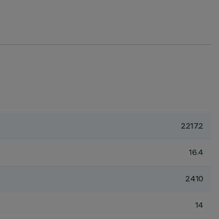
2217.2
16.4
2410
14