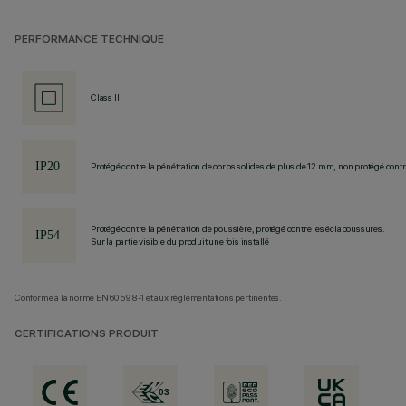
PERFORMANCE TECHNIQUE
Class II
Protégé contre la pénétration de corps solides de plus de 12 mm, non protégé contre
Protégé contre la pénétration de poussière, protégé contre les éclaboussures.
Sur la partie visible du produit une fois installé
Conforme à la norme EN60598-1 et aux réglementations pertinentes.
CERTIFICATIONS PRODUIT