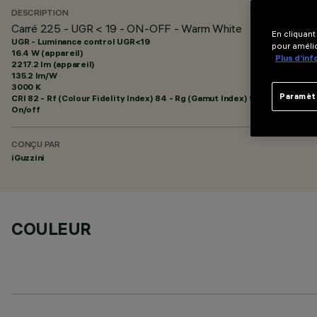
DESCRIPTION
Carré 225 - UGR < 19 - ON-OFF - Warm White
En cliquant
UGR - Luminance control UGR<19
pour amélio
16.4 W (appareil)
Plus d’in
2217.2 lm (appareil)
135.2 lm/W
3000 K
Paramèt
CRI
82
- Rf (Colour Fidelity Index) 84 - Rg (Gamut Index) 95
On/off
CONÇU PAR
iGuzzini
COULEUR