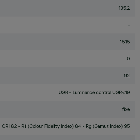
135.2
-
1515
0
92
UGR - Luminance control UGR<19
fixe
CRI
82
- Rf (Colour Fidelity Index) 84 - Rg (Gamut Index) 95