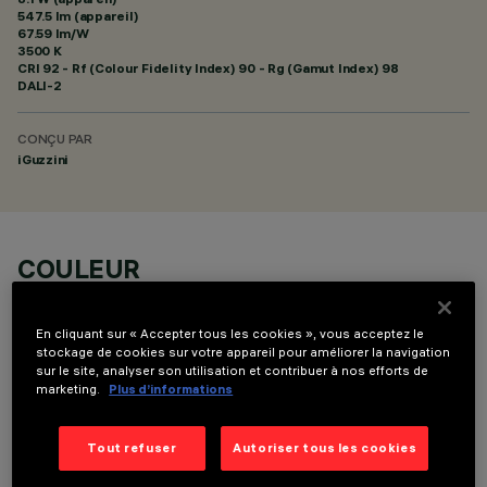
547.5 lm (appareil)
67.59 lm/W
3500 K
CRI
92
- Rf (Colour Fidelity Index) 90 - Rg (Gamut Index) 98
DALI-2
CONÇU PAR
iGuzzini
COULEUR
En cliquant sur « Accepter tous les cookies », vous acceptez le
stockage de cookies sur votre appareil pour améliorer la navigation
sur le site, analyser son utilisation et contribuer à nos efforts de
marketing.
Plus d’informations
DONNÉES TECHNIQUES
Tout refuser
Autoriser tous les cookies
DERNIÈRE MISE À JOUR: 05/08/2026