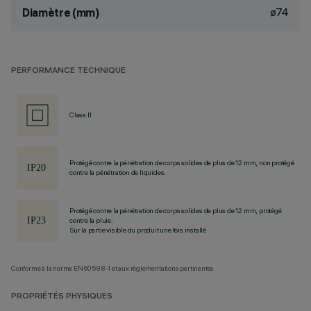
ø74
Diamètre (mm)
PERFORMANCE TECHNIQUE
Class II
Protégé contre la pénétration de corps solides de plus de 12 mm, non protégé
contre la pénétration de liquides.
Protégé contre la pénétration de corps solides de plus de 12 mm, protégé
contre la pluie.
Sur la partie visible du produit une fois installé
Conforme à la norme EN60598-1 et aux réglementations pertinentes.
PROPRIÉTÉS PHYSIQUES