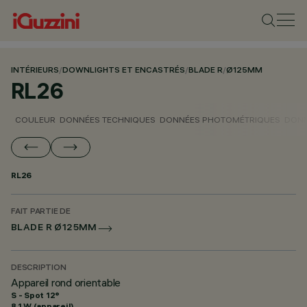
INTÉRIEURS
/
DOWNLIGHTS ET ENCASTRÉS
/
BLADE R
/
Ø125MM
RL26
COULEUR
DONNÉES TECHNIQUES
DONNÉES PHOTOMÉTRIQUES
DONN
RL26
FAIT PARTIE DE
BLADE R Ø125MM
DESCRIPTION
Appareil rond orientable
S - Spot 12°
8.1 W (appareil)