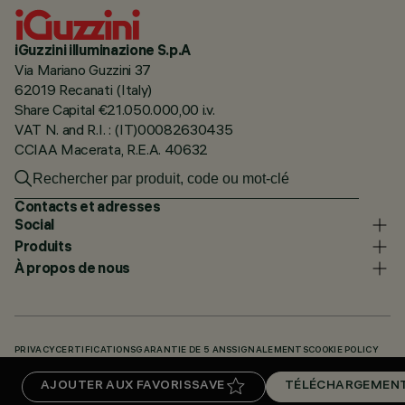
iGuzzini illuminazione S.p.A
Via Mariano Guzzini 37
62019 Recanati (Italy)
Share Capital €21.050.000,00 i.v.
VAT N. and R.I. : (IT)00082630435
CCIAA Macerata, R.E.A. 40632
Contacts et adresses
Social
Produits
À propos de nous
PRIVACY
CERTIFICATIONS
GARANTIE DE 5 ANS
SIGNALEMENTS
COOKIE POLICY
ACCESSIBILITY STATEMENT
NOS CODES
KNOWLEDGE BASE (LOGIN REQUIRED)
AJOUTER AUX FAVORIS
SAVE
TÉLÉCHARGEMEN
TÉLÉCHARGEMENTS