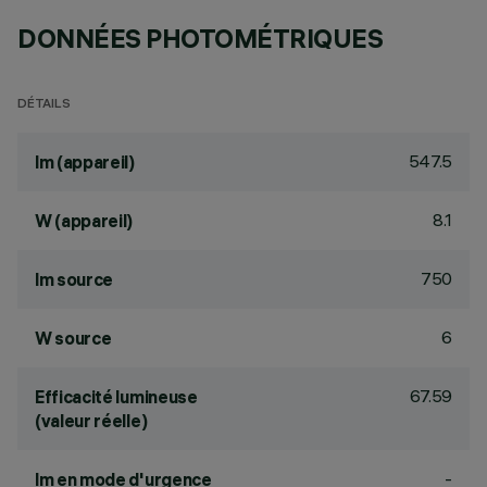
DONNÉES PHOTOMÉTRIQUES
DÉTAILS
547.5
lm (appareil)
8.1
W (appareil)
750
lm source
6
W source
67.59
Efficacité lumineuse
(valeur réelle)
-
lm en mode d'urgence