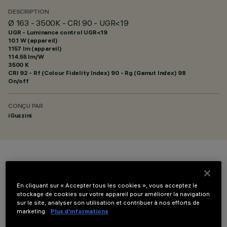
DESCRIPTION
Ø 163 - 3500K - CRI 90 - UGR<19
UGR - Luminance control UGR<19
10.1 W (appareil)
1157 lm (appareil)
114.55 lm/W
3500 K
CRI
92
- Rf (Colour Fidelity Index) 90 - Rg (Gamut Index) 98
On/off
CONÇU PAR
iGuzzini
COULEUR
En cliquant sur « Accepter tous les cookies », vous acceptez le
stockage de cookies sur votre appareil pour améliorer la navigation
sur le site, analyser son utilisation et contribuer à nos efforts de
marketing.
Plus d’informations