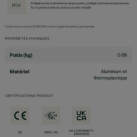
Protégé contre la pénétration de poussière, protégé contre les éclaboussures.
Sur la partie visible du produit une fois installé
Conforme à la norme EN60598-1 et aux réglementations pertinentes.
PROPRIÉTÉS PHYSIQUES
0.68
Poids (kg)
Aluminium et
Matériel
thermoplastique
CERTIFICATIONS PRODUIT
UK CONFORMITY
CE
ENEC-03
ASSESSED