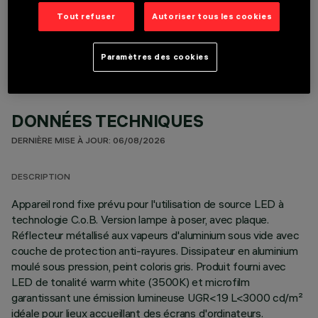
COMPOSANTS OPTIONNELS
Tout refuser
Autoriser tous les cookies
Paramètres des cookies
DONNÉES TECHNIQUES
DERNIÈRE MISE À JOUR: 06/08/2026
DESCRIPTION
Appareil rond fixe prévu pour l'utilisation de source LED à
technologie C.o.B. Version lampe à poser, avec plaque.
Réflecteur métallisé aux vapeurs d'aluminium sous vide avec
couche de protection anti-rayures. Dissipateur en aluminium
moulé sous pression, peint coloris gris. Produit fourni avec
LED de tonalité warm white (3500K) et microfilm
garantissant une émission lumineuse UGR<19 L<3000 cd/m²
idéale pour lieux accueillant des écrans d'ordinateurs.