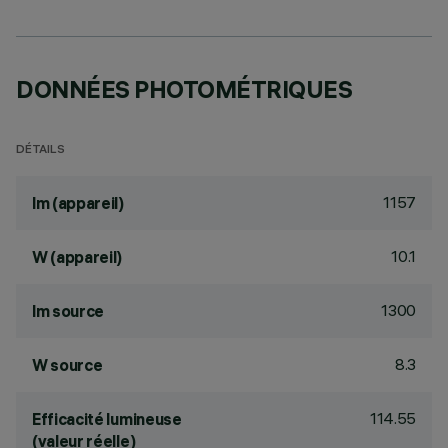
DONNÉES PHOTOMÉTRIQUES
DÉTAILS
1157
lm (appareil)
10.1
W (appareil)
1300
lm source
8.3
W source
114.55
Efficacité lumineuse
(valeur réelle)