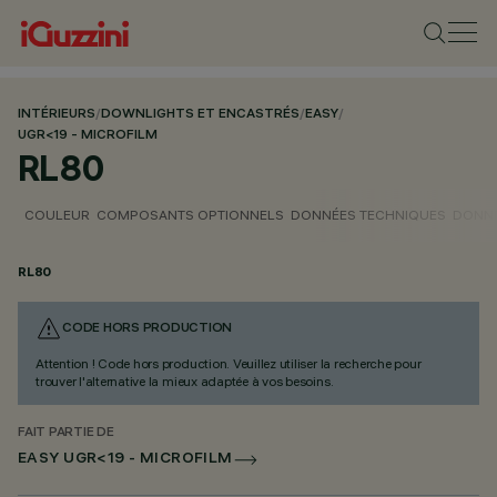
INTÉRIEURS
/
DOWNLIGHTS ET ENCASTRÉS
/
EASY
/
UGR<19 - MICROFILM
RL80
COULEUR
COMPOSANTS OPTIONNELS
DONNÉES TECHNIQUES
DONNÉ
RL80
CODE HORS PRODUCTION
Attention ! Code hors production. Veuillez utiliser la recherche pour
trouver l'alternative la mieux adaptée à vos besoins.
FAIT PARTIE DE
EASY UGR<19 - MICROFILM