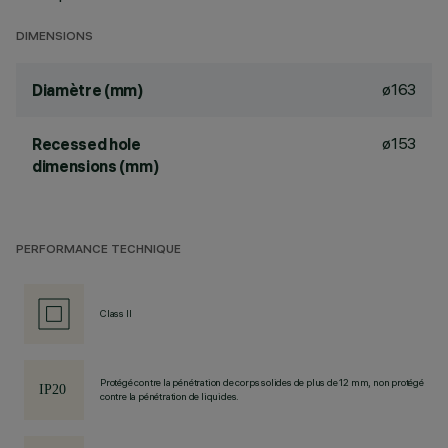
DIMENSIONS
ø163
Diamètre (mm)
ø153
Recessed hole
dimensions (mm)
PERFORMANCE TECHNIQUE
Class II
Protégé contre la pénétration de corps solides de plus de 12 mm, non protégé
contre la pénétration de liquides.