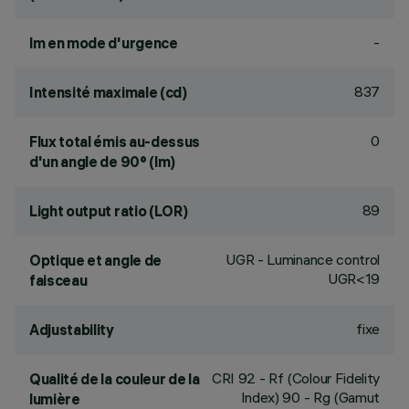
-
lm en mode d'urgence
837
Intensité maximale (cd)
0
Flux total émis au-dessus
d'un angle de 90° (lm)
89
Light output ratio (LOR)
UGR - Luminance control
Optique et angle de
UGR<19
faisceau
fixe
Adjustability
CRI
92
- Rf (Colour Fidelity
Qualité de la couleur de la
Index) 90 - Rg (Gamut
lumière