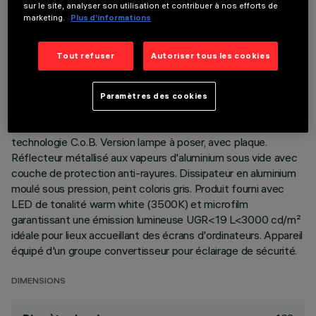
sur le site, analyser son utilisation et contribuer à nos efforts de
marketing.
Plus d’informations
DONNÉES TECHNIQUES
Tout refuser
Autoriser tous les cookies
DERNIÈRE MISE À JOUR: 05/08/2026
Paramètres des cookies
DESCRIPTION
Appareil rond fixe prévu pour l'utilisation de source LED à
technologie C.o.B. Version lampe à poser, avec plaque.
Réflecteur métallisé aux vapeurs d'aluminium sous vide avec
couche de protection anti-rayures. Dissipateur en aluminium
moulé sous pression, peint coloris gris. Produit fourni avec
LED de tonalité warm white (3500K) et microfilm
garantissant une émission lumineuse UGR<19 L<3000 cd/m²
idéale pour lieux accueillant des écrans d'ordinateurs. Appareil
équipé d'un groupe convertisseur pour éclairage de sécurité.
DIMENSIONS