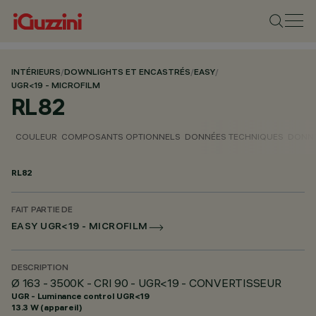
INTÉRIEURS
/
DOWNLIGHTS ET ENCASTRÉS
/
EASY
/
UGR<19 - MICROFILM
RL82
COULEUR
COMPOSANTS OPTIONNELS
DONNÉES TECHNIQUES
DONNÉ
RL82
FAIT PARTIE DE
EASY UGR<19 - MICROFILM
DESCRIPTION
Ø 163 - 3500K - CRI 90 - UGR<19 - CONVERTISSEUR
UGR - Luminance control UGR<19
13.3 W (appareil)