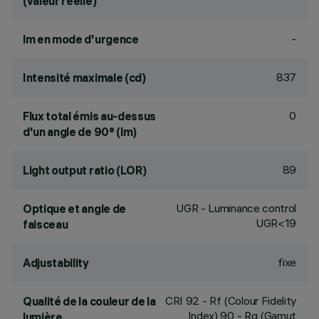
(valeur réelle)
-
lm en mode d'urgence
837
Intensité maximale (cd)
0
Flux total émis au-dessus
d'un angle de 90° (lm)
89
Light output ratio (LOR)
UGR - Luminance control
Optique et angle de
UGR<19
faisceau
fixe
Adjustability
CRI
92
- Rf (Colour Fidelity
Qualité de la couleur de la
Index) 90 - Rg (Gamut
lumière