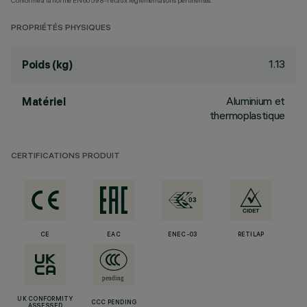
Conforme à la norme EN60598-1 et aux réglementations pertinentes.
PROPRIÉTÉS PHYSIQUES
1.13
Poids (kg)
Aluminium et
Matériel
thermoplastique
CERTIFICATIONS PRODUIT
CE
EAC
ENEC-03
RETILAP
UK CONFORMITY
CCC PENDING
ASSESSED