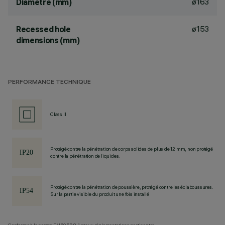
ø163
Diamètre (mm)
ø153
Recessed hole
dimensions (mm)
PERFORMANCE TECHNIQUE
Class II
Protégé contre la pénétration de corps solides de plus de 12 mm, non protégé
contre la pénétration de liquides.
Protégé contre la pénétration de poussière, protégé contre les éclaboussures.
Sur la partie visible du produit une fois installé