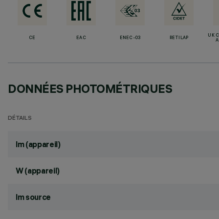
UK 
CE
EAC
ENEC-03
RETILAP
A
DONNÉES PHOTOMÉTRIQUES
DÉTAILS
lm (appareil)
W (appareil)
lm source