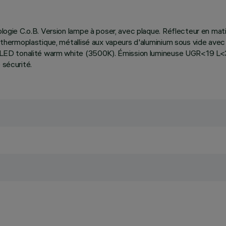
nologie C.o.B. Version lampe à poser, avec plaque. Réflecteur en mat
re thermoplastique, métallisé aux vapeurs d'aluminium sous vide ave
 de LED tonalité warm white (3500K). Émission lumineuse UGR<19 L<
 sécurité.