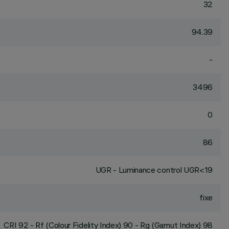
32
94.39
-
3496
0
86
UGR - Luminance control UGR<19
fixe
CRI
92
- Rf (Colour Fidelity Index) 90 - Rg (Gamut Index) 98