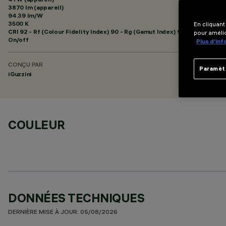
3870 lm (appareil)
94.39 lm/W
3500 K
En cliquant
CRI
92
- Rf (Colour Fidelity Index) 90 - Rg (Gamut Index) 98
pour amélio
On/off
Plus d’in
CONÇU PAR
Paramèt
iGuzzini
COULEUR
DONNÉES TECHNIQUES
DERNIÈRE MISE À JOUR: 05/08/2026