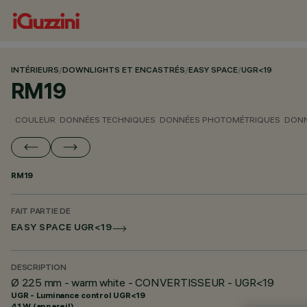
INTÉRIEURS
/
DOWNLIGHTS ET ENCASTRÉS
/
EASY SPACE
/
UGR<19
RM19
COULEUR
DONNÉES TECHNIQUES
DONNÉES PHOTOMÉTRIQUES
DONN
RM19
FAIT PARTIE DE
EASY SPACE UGR<19
DESCRIPTION
Ø 225 mm - warm white - CONVERTISSEUR - UGR<19
UGR - Luminance control UGR<19
41 W (appareil)