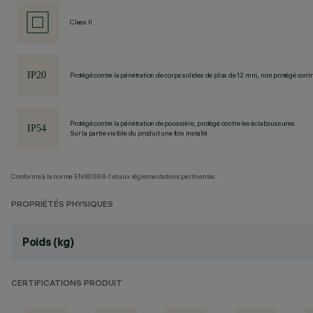
Class II
Protégé contre la pénétration de corps solides de plus de 12 mm, non protégé contre
Protégé contre la pénétration de poussière, protégé contre les éclaboussures.
Sur la partie visible du produit une fois installé
Conforme à la norme EN60598-1 et aux réglementations pertinentes.
PROPRIÉTÉS PHYSIQUES
Poids (kg)
CERTIFICATIONS PRODUIT