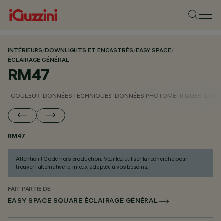
INTÉRIEURS
/
DOWNLIGHTS ET ENCASTRÉS
/
EASY SPACE
/
ÉCLAIRAGE GÉNÉRAL
RM47
COULEUR
DONNÉES TECHNIQUES
DONNÉES PHOTOMÉTRIQUES
DONN
RM47
Attention ! Code hors production. Veuillez utiliser la recherche pour
trouver l'alternative la mieux adaptée à vos besoins.
FAIT PARTIE DE
EASY SPACE SQUARE ÉCLAIRAGE GÉNÉRAL