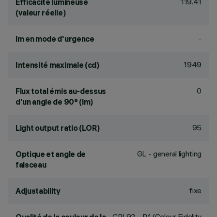
119.41
Efficacité lumineuse
(valeur réelle)
-
lm en mode d'urgence
1949
Intensité maximale (cd)
0
Flux total émis au-dessus
d'un angle de 90° (lm)
95
Light output ratio (LOR)
GL - general lighting
Optique et angle de
faisceau
fixe
Adjustability
CRI
92
- Rf (Colour Fidelity