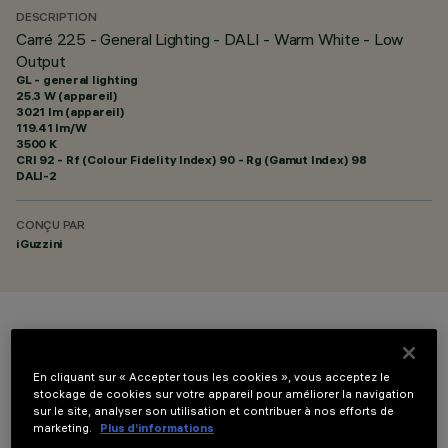
DESCRIPTION
Carré 225 - General Lighting - DALI - Warm White - Low
Output
GL - general lighting
25.3 W (appareil)
3021 lm (appareil)
119.41 lm/W
3500 K
CRI
92
- Rf (Colour Fidelity Index) 90 - Rg (Gamut Index) 98
DALI-2
CONÇU PAR
iGuzzini
COULEUR
En cliquant sur « Accepter tous les cookies », vous acceptez le
stockage de cookies sur votre appareil pour améliorer la navigation
sur le site, analyser son utilisation et contribuer à nos efforts de
marketing.
Plus d’informations