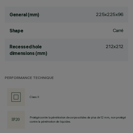
225x225x96
General (mm)
Carré
Shape
212x212
Recessed hole
dimensions (mm)
PERFORMANCE TECHNIQUE
Class II
Protégé contre la pénétration de corps solides de plus de 12 mm, non protégé
contre la pénétration de liquides.