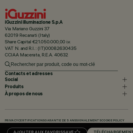
iGuzzini illuminazione S.p.A
Via Mariano Guzzini 37
62019 Recanati (Italy)
Share Capital €21.050.000,00 i.v.
VAT N. and R.I. : (IT)00082630435
CCIAA Macerata, R.E.A. 40632
Contacts et adresses
Social
Produits
À propos de nous
PRIVACY
CERTIFICATIONS
GARANTIE DE 5 ANS
SIGNALEMENTS
COOKIE POLICY
ACCESSIBILITY STATEMENT
NOS CODES
KNOWLEDGE BASE (LOGIN REQUIRED)
AJOUTER AUX FAVORIS
SAVE
TÉLÉCHARGEMEN