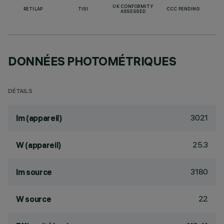
UK CONFORMITY
RETILAP
TISI
CCC PENDING
ASSESSED
DONNÉES PHOTOMÉTRIQUES
DÉTAILS
3021
lm (appareil)
25.3
W (appareil)
3180
lm source
22
W source