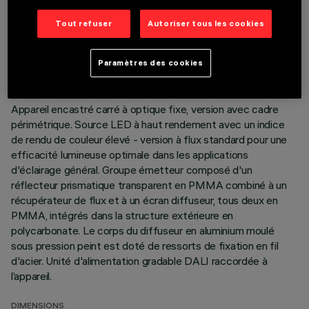
DONNÉES TECHNIQUES
Tout refuser
Autoriser tous les cookies
DERNIÈRE MISE À JOUR: 06/08/2026
Paramètres des cookies
DESCRIPTION
Appareil encastré carré à optique fixe, version avec cadre
périmétrique. Source LED à haut rendement avec un indice
de rendu de couleur élevé - version à flux standard pour une
efficacité lumineuse optimale dans les applications
d'éclairage général. Groupe émetteur composé d'un
réflecteur prismatique transparent en PMMA combiné à un
récupérateur de flux et à un écran diffuseur, tous deux en
PMMA, intégrés dans la structure extérieure en
polycarbonate. Le corps du diffuseur en aluminium moulé
sous pression peint est doté de ressorts de fixation en fil
d'acier. Unité d'alimentation gradable DALI raccordée à
l’appareil.
DIMENSIONS